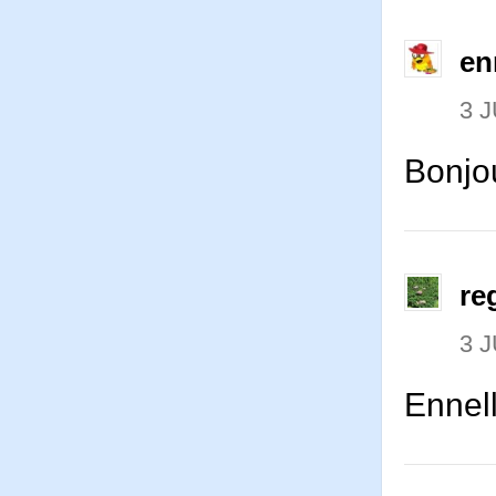
en
3 J
Bonjou
re
3 J
Ennel