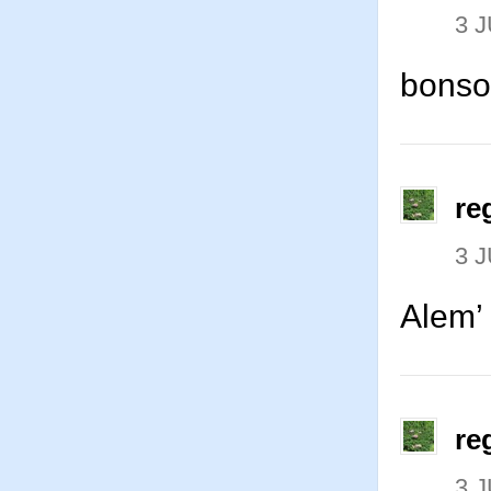
3 J
bonso
re
3 J
Alem’
re
3 J