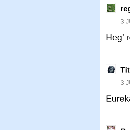
re
3 J
Heg’ r
Ti
3 J
Eurek