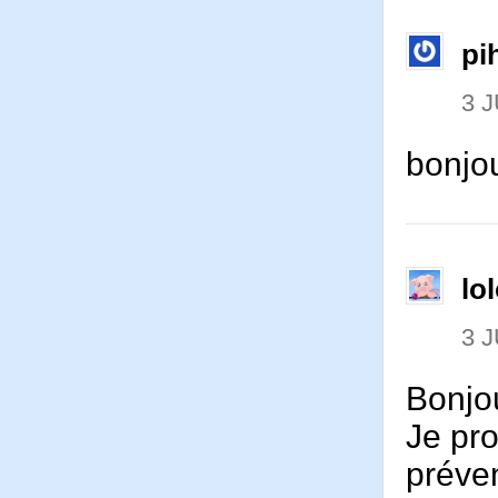
pi
3 J
bonjou
lo
3 J
Bonjou
Je pr
préven