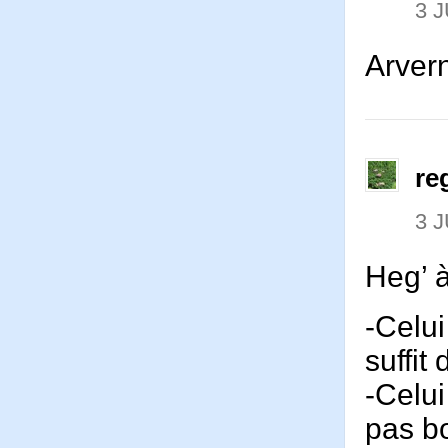
3 J
Arver
re
3 J
Heg’ à
-Celui
suffit
-Celui
pas b