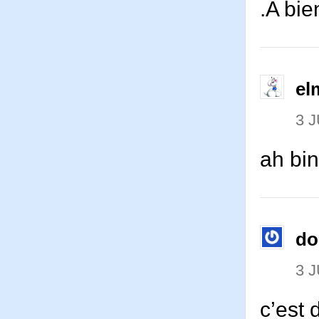
.A bie
el
3 J
ah bin
d
3 J
c’est