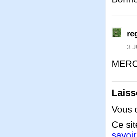
re
3 J
MERC
Laiss
Vous 
Ce sit
savoir