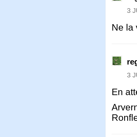
3 J
Ne la 
re
3 J
En att
Arvern
Ronfle