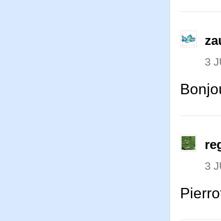
za
3 J
Bonjo
re
3 J
Pierr