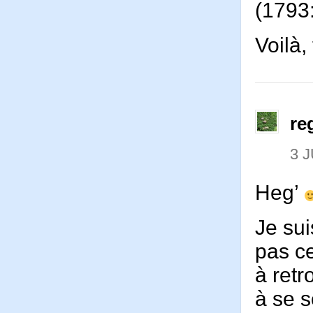
(1793:
Voilà, 
re
3 J
Heg’
Je su
pas ce
à ret
à se s