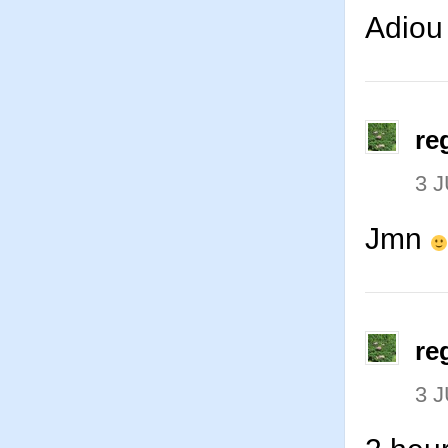
Adiou
re
3 J
Jmn
re
3 J