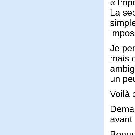
« Impo
La se
simple
imposs
Je pen
mais q
ambig
un peu
Voilà 
Demai
avant 
Bonne