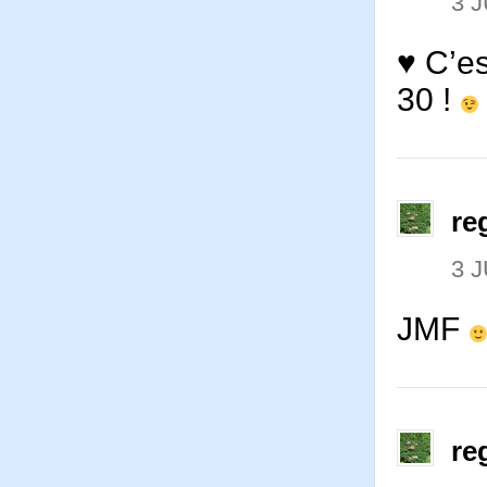
3 J
♥ C’es
30 !
re
3 J
JMF
re