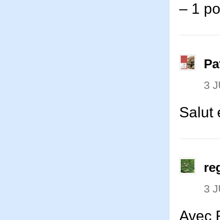
– 1 p
Pa
3 J
Salut
re
3 J
Avec 