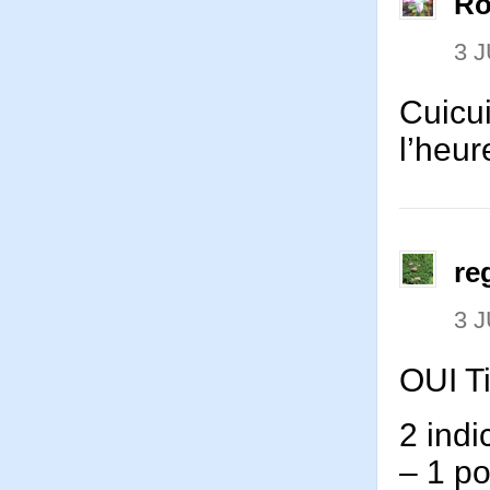
Ro
3 J
Cuicui
l’heu
re
3 J
OUI T
2 indi
– 1 po