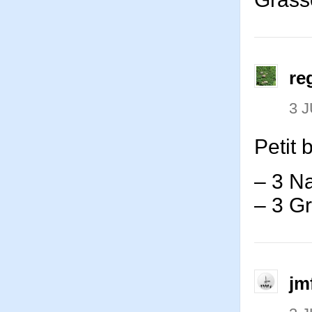
re
3 J
Petit 
– 3 N
– 3 Gr
jm