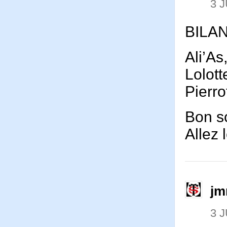
3 J
BILAN
Ali’As
Lolott
Pierro
Bon s
Allez
jm
3 J