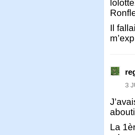
lolott
Ronfl
Il fal
m’expl
re
3 J
J’avai
about
La 1èr