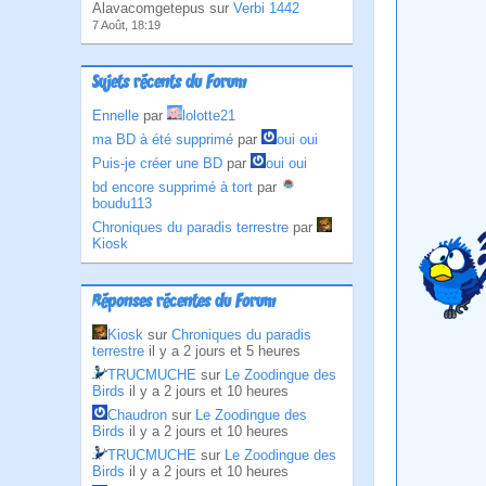
Alavacomgetepus sur
Verbi 1442
7 Août, 18:19
Sujets récents du Forum
Ennelle
par
lolotte21
ma BD à été supprimé
par
oui oui
Puis-je créer une BD
par
oui oui
bd encore supprimé à tort
par
boudu113
Chroniques du paradis terrestre
par
Kiosk
Réponses récentes du Forum
Kiosk
sur
Chroniques du paradis
terrestre
il y a 2 jours et 5 heures
TRUCMUCHE
sur
Le Zoodingue des
Birds
il y a 2 jours et 10 heures
Chaudron
sur
Le Zoodingue des
Birds
il y a 2 jours et 10 heures
TRUCMUCHE
sur
Le Zoodingue des
Birds
il y a 2 jours et 10 heures