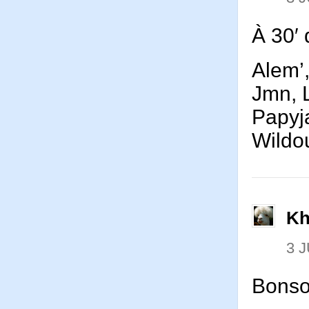
À 30′
Alem’,
Jmn, L
Papyja
Wild
Kh
3 J
Bonso