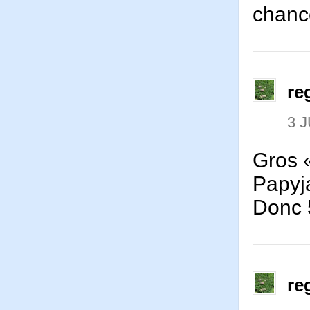
chance
re
3 J
Gros «
Papy
Donc 
re