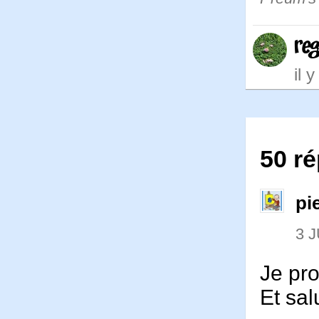
re
il 
50 r
pi
3 J
Je pro
Et sal