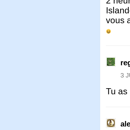
2 heur
Island
vous a
re
3 J
Tu as 
al