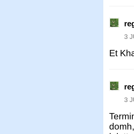
re
3 J
Et Kh
re
3 J
Termin
domh, 