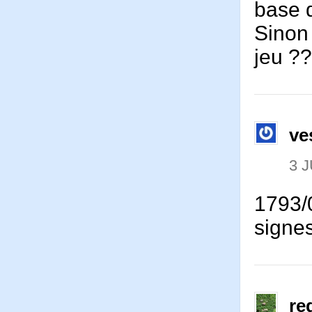
base d
Sinon 
jeu ?
ve
3 J
1793/0
signes
re