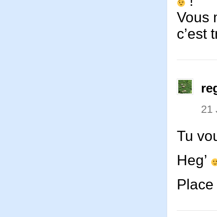
!
Vous m
c’est 
re
21 
Tu vou
Heg’
Place