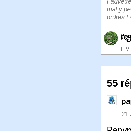
Fauvette,
mal y pe
ordres ! !
re
il 
55 r
pa
21 
Papyp