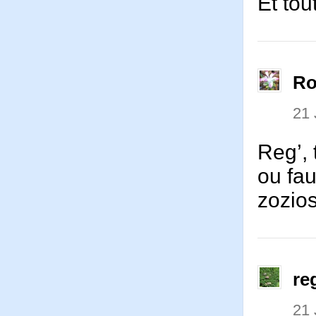
Et tou
Ro
21 
Reg’, 
ou fau
zozio
re
21 