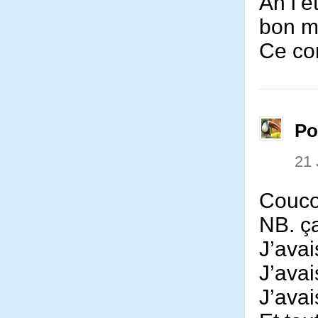
Ah l’é
bon mo
Ce co
P
21 
Couco
NB. ç
J’avai
J’avai
J’ava