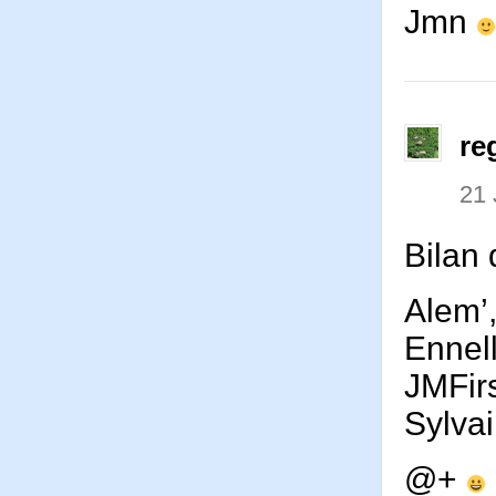
Jmn
re
21 
Bilan
Alem’,
Ennell
JMFirs
Sylvai
@+