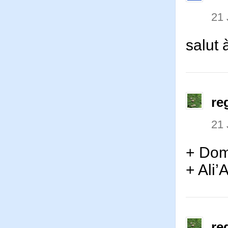
21 
salut 
re
21 
+ Do
+ Ali’
re