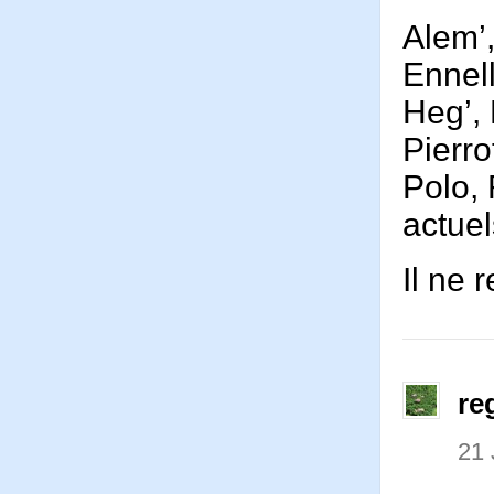
Alem’,
Ennell
Heg’, 
Pierro
Polo, 
actuel
Il ne 
re
21 