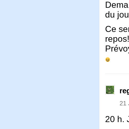
Demai
du jo
Ce ser
repos
Prévo
re
21 
20 h.