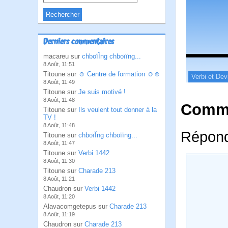
Derniers commentaires
macareu sur
chboïÏng chboïïng...
8 Août, 11:51
Titoune sur
☺ Centre de formation ☺☺
Verbi et Dev
8 Août, 11:49
Titoune sur
Je suis motivé !
8 Août, 11:48
Comme
Titoune sur
Ils veulent tout donner à la
TV !
8 Août, 11:48
Répond
Titoune sur
chboïÏng chboïïng...
8 Août, 11:47
Titoune sur
Verbi 1442
8 Août, 11:30
Titoune sur
Charade 213
8 Août, 11:21
Chaudron sur
Verbi 1442
8 Août, 11:20
Alavacomgetepus sur
Charade 213
8 Août, 11:19
Chaudron sur
Charade 213