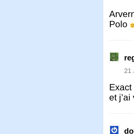
Arver
Polo
re
21 
Exact 
et j’a
d