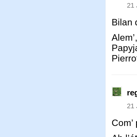
21 
Bilan 
Alem’,
Papyj
Pierro
re
21 
Com’ p