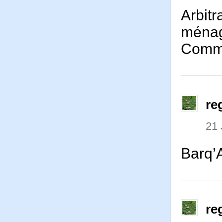
Arbitr
ménag
Comme
re
21 
Barq’
re