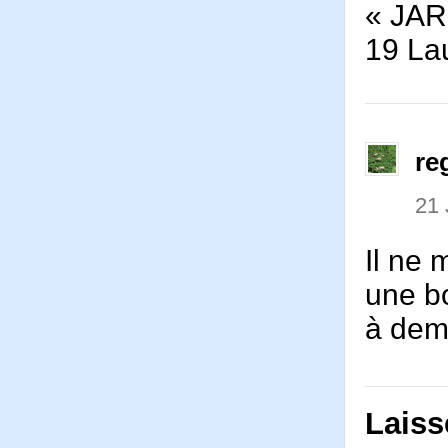
« JARR
19 La
re
21 
Il ne 
une bo
à dem
Laiss