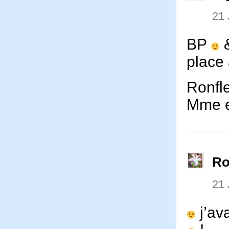
21 
BP
&
place 
Ronfle
Mme e
Ro
21 
j’ava