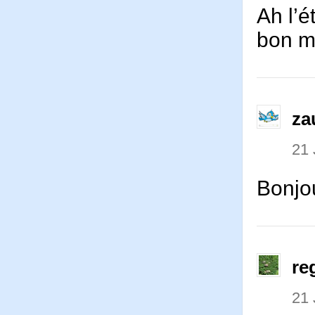
Ah l’é
bon mo
za
21 
Bonjo
re
21 