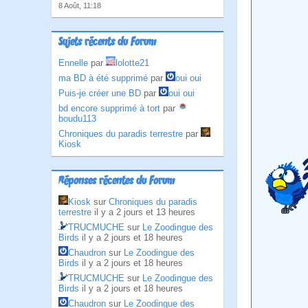
8 Août, 11:18
Sujets récents du Forum
Ennelle
par
lolotte21
ma BD à été supprimé
par
oui oui
Puis-je créer une BD
par
oui oui
bd encore supprimé à tort
par
boudu113
Chroniques du paradis terrestre
par
Kiosk
Réponses récentes du Forum
Kiosk
sur
Chroniques du paradis
terrestre
il y a 2 jours et 13 heures
TRUCMUCHE
sur
Le Zoodingue des
Birds
il y a 2 jours et 18 heures
Chaudron
sur
Le Zoodingue des
Birds
il y a 2 jours et 18 heures
TRUCMUCHE
sur
Le Zoodingue des
Birds
il y a 2 jours et 18 heures
Chaudron
sur
Le Zoodingue des