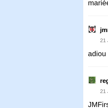
marié
jm
21 
adiou
re
21 
JMFir