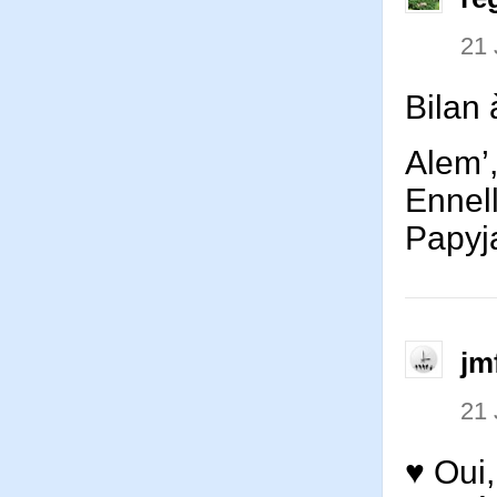
21 
Bilan
Alem’,
Ennell
Papyja
jm
21 
♥ Oui,