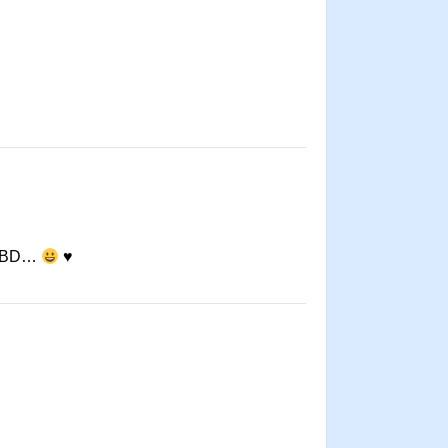
en BD…
♥