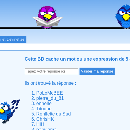
i et Devinettes
Cette BD cache un mot ou une expression de 5 c
Ils ont trouvé la réponse :
PoLoMcBEE
pierre_du_81
ennelle
Titoune
Ronflette du Sud
ChrisHK
HlH
papyjama