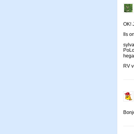
OK! 
Ils o
sylv
PoL
hega
RV v
Bonjo