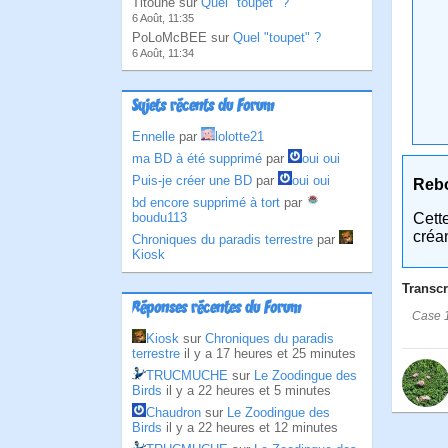
Titoune sur
Quel "toupet" ?
6 Août, 11:35
PoLoMcBEE sur
Quel "toupet" ?
6 Août, 11:34
Sujets récents du Forum
Ennelle
par
lolotte21
ma BD à été supprimé
par
oui oui
Puis-je créer une BD
par
oui oui
Reb
bd encore supprimé à tort
par
Cett
boudu113
créa
Chroniques du paradis terrestre
par
Kiosk
Transcr
Réponses récentes du Forum
Case 1:
Kiosk
sur
Chroniques du paradis
terrestre
il y a 17 heures et 25 minutes
TRUCMUCHE
sur
Le Zoodingue des
Birds
il y a 22 heures et 5 minutes
Chaudron
sur
Le Zoodingue des
Birds
il y a 22 heures et 12 minutes