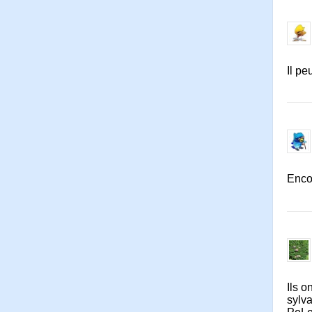
Il pe
Encor
Ils o
sylv