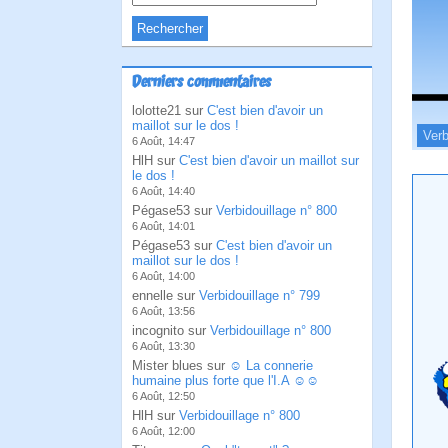
Derniers commentaires
lolotte21 sur
C'est bien d'avoir un
maillot sur le dos !
Verb
6 Août, 14:47
HlH sur
C'est bien d'avoir un maillot sur
le dos !
6 Août, 14:40
Pégase53 sur
Verbidouillage n° 800
6 Août, 14:01
Pégase53 sur
C'est bien d'avoir un
maillot sur le dos !
6 Août, 14:00
ennelle sur
Verbidouillage n° 799
6 Août, 13:56
incognito sur
Verbidouillage n° 800
6 Août, 13:30
Mister blues sur
☺ La connerie
humaine plus forte que l'I.A ☺☺
6 Août, 12:50
HlH sur
Verbidouillage n° 800
6 Août, 12:00