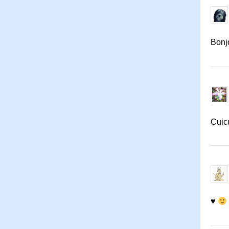
Bonj
Cuic
♥