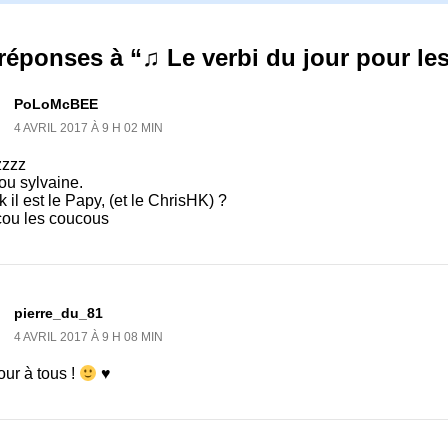
réponses à “♫ Le verbi du jour pour le
PoLoMcBEE
4 AVRIL 2017 À 9 H 02 MIN
zzz
ou sylvaine.
k il est le Papy, (et le ChrisHK) ?
ou les coucous
pierre_du_81
4 AVRIL 2017 À 9 H 08 MIN
ur à tous !
♥