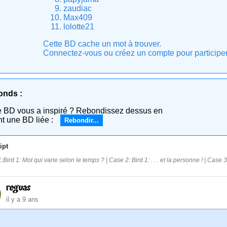
zaudiac
Max409
lolotte21
Cette BD cache un mot à trouver.
Connectez-vous ou créez un compte pour participer e
onds :
e BD vous a inspiré ? Rebondissez dessus en
nt une BD liée :
Rebondir...
ipt
Bird 1: Mot qui varie selon le temps ? | Case 2: Bird 1: . . . et la personne ! | Case 3
reguas
il y a 9 ans