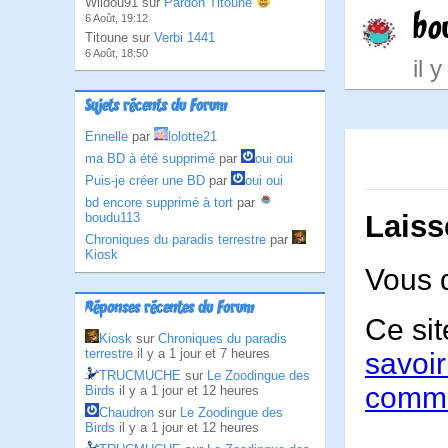
Wildou91 sur
Pardon Titoune
bo
6 Août, 19:12
Titoune sur
Verbi 1441
6 Août, 18:50
il 
Sujets récents du Forum
Ennelle
par
lolotte21
ma BD à été supprimé
par
oui oui
Puis-je créer une BD
par
oui oui
bd encore supprimé à tort
par
Laiss
boudu113
Chroniques du paradis terrestre
par
Kiosk
Vous 
Réponses récentes du Forum
Ce sit
Kiosk
sur
Chroniques du paradis
terrestre
il y a 1 jour et 7 heures
savoir
TRUCMUCHE
sur
Le Zoodingue des
comme
Birds
il y a 1 jour et 12 heures
Chaudron
sur
Le Zoodingue des
Birds
il y a 1 jour et 12 heures