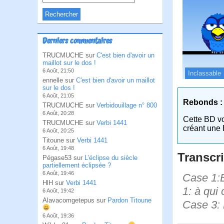
Derniers commentaires
TRUCMUCHE sur
C'est bien d'avoir un
maillot sur le dos !
6 Août, 21:50
Inclassable
ennelle sur
C'est bien d'avoir un maillot
sur le dos !
6 Août, 21:05
Rebonds :
TRUCMUCHE sur
Verbidouillage n° 800
6 Août, 20:28
Cette BD v
TRUCMUCHE sur
Verbi 1441
créant une 
6 Août, 20:25
Titoune sur
Verbi 1441
6 Août, 19:48
Transcri
Pégase53 sur
L’éclipse du siècle
partiellement éclipsée ?
6 Août, 19:46
Case 1:B
HlH sur
Verbi 1441
1: à qui
6 Août, 19:42
Alavacomgetepus sur
Pardon Titoune
Case 3: 
6 Août, 19:36