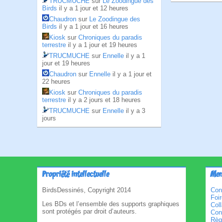
TRUCMUCHE
sur
Le Zoodingue des
Birds
il y a 1 jour et 12 heures
Chaudron
sur
Le Zoodingue des
Birds
il y a 1 jour et 16 heures
Kiosk
sur
Chroniques du paradis
terrestre
il y a 1 jour et 19 heures
TRUCMUCHE
sur
Ennelle
il y a 1
jour et 19 heures
Chaudron
sur
Ennelle
il y a 1 jour et
22 heures
Kiosk
sur
Chroniques du paradis
terrestre
il y a 2 jours et 18 heures
TRUCMUCHE
sur
Ennelle
il y a 3
jours
Propriété intellectuelle
Men
BirdsDessinés, Copyright 2014
Con
Foi
Les BDs et l’ensemble des supports graphiques
Col
sont protégés par droit d’auteurs.
Cond
Règl