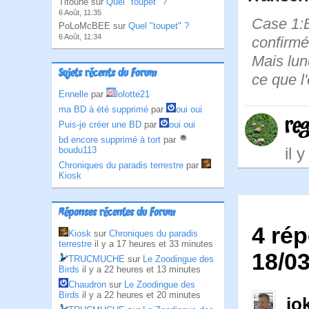
Titoune sur
Quel "toupet" ?
6 Août, 11:35
Case 1:
PoLoMcBEE sur
Quel "toupet" ?
6 Août, 11:34
confirmé
Mais lun
Sujets récents du Forum
ce que l
Ennelle
par
lolotte21
ma BD à été supprimé
par
oui oui
re
Puis-je créer une BD
par
oui oui
bd encore supprimé à tort
par
il 
boudu113
Chroniques du paradis terrestre
par
Kiosk
Réponses récentes du Forum
4 rép
Kiosk
sur
Chroniques du paradis
terrestre
il y a 17 heures et 33 minutes
18/0
TRUCMUCHE
sur
Le Zoodingue des
Birds
il y a 22 heures et 13 minutes
Chaudron
sur
Le Zoodingue des
Birds
il y a 22 heures et 20 minutes
jo