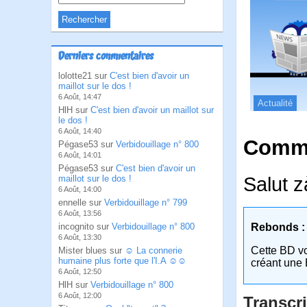
Derniers commentaires
lolotte21 sur
C'est bien d'avoir un
maillot sur le dos !
6 Août, 14:47
Actualité
HlH sur
C'est bien d'avoir un maillot sur
le dos !
6 Août, 14:40
Comme
Pégase53 sur
Verbidouillage n° 800
6 Août, 14:01
Pégase53 sur
C'est bien d'avoir un
Salut z
maillot sur le dos !
6 Août, 14:00
ennelle sur
Verbidouillage n° 799
6 Août, 13:56
incognito sur
Verbidouillage n° 800
Rebonds :
6 Août, 13:30
Cette BD v
Mister blues sur
☺ La connerie
humaine plus forte que l'I.A ☺☺
créant une 
6 Août, 12:50
HlH sur
Verbidouillage n° 800
6 Août, 12:00
Transcri