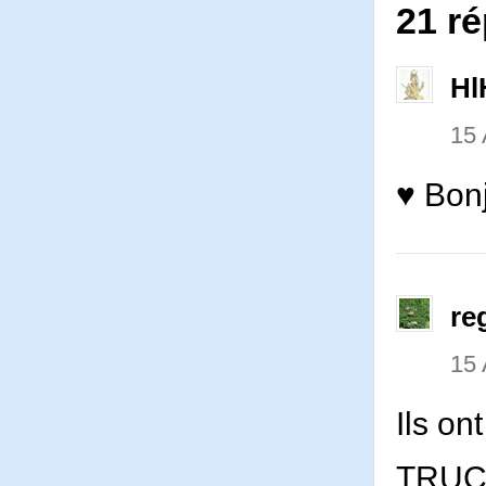
21 ré
Hl
15 
♥ Bonj
re
15 
Ils on
TRUC