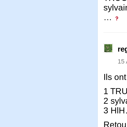
sylva
…
re
15 
Ils on
1 TR
2 syl
3 Hl
Retou