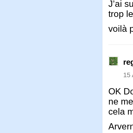
J’ai s
trop l
voilà 
re
15 
OK Dom
ne me
cela 
Arver