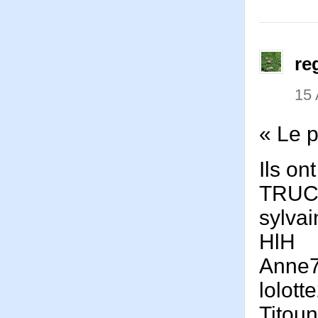
re
15 
« Le p
Ils on
TRU
sylva
HlH
Anne
lolott
Titou