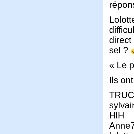
répo
Lolott
diffic
direct
sel ?
« Le p
Ils on
TRU
sylva
HlH
Anne