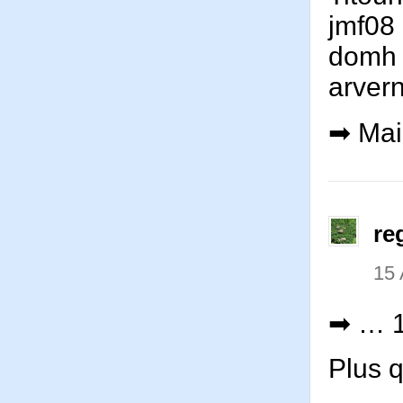
jmf08
domh
arve
➡ Mais
re
15 
➡ … 1
Plus 