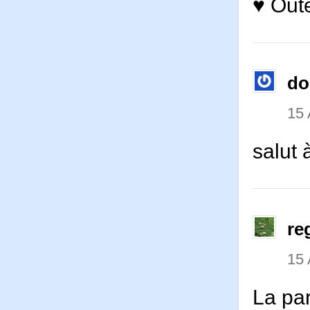
♥ Out
d
15 
salut 
re
15 
La par