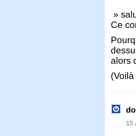
» salu
Ce co
Pourq
dessu
alors 
(Voilà
d
15 