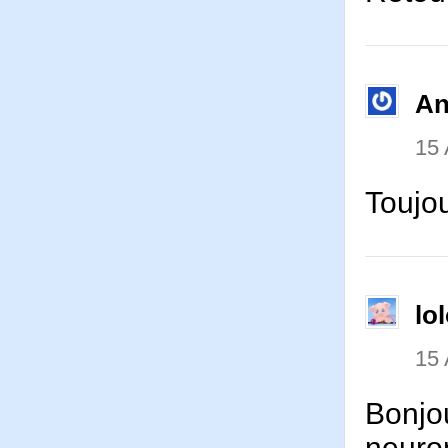
An
15 
Toujou
lo
15 
Bonjou
neuron