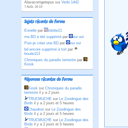
Alavacomgetepus sur
Verbi 1442
7 Août, 18:19
Sujets récents du Forum
Ennelle
par
lolotte21
ma BD à été supprimé
par
oui oui
Puis-je créer une BD
par
oui oui
bd encore supprimé à tort
par
boudu113
Chroniques du paradis terrestre
par
Kiosk
Réponses récentes du Forum
Kiosk
sur
Chroniques du paradis
terrestre
il y a 2 jours
TRUCMUCHE
sur
Le Zoodingue des
Birds
il y a 2 jours et 5 heures
Chaudron
sur
Le Zoodingue des
Birds
il y a 2 jours et 5 heures
TRUCMUCHE
sur
Le Zoodingue des
Birds
il y a 2 jours et 5 heures