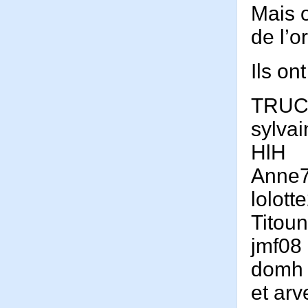
Mais 
de l’
Ils on
TRU
sylva
HlH
Anne
lolott
Titou
jmf08
domh
et arv