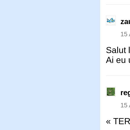
za
15 
Salut 
Ai eu 
re
15 
« TE