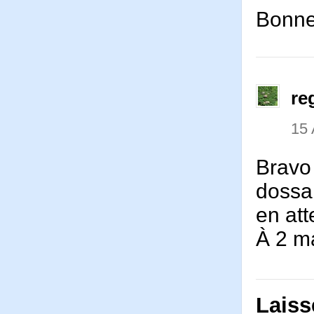
Bonne
re
15 
Bravo
dossa
en att
À 2 m
Laiss