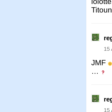
lolott
Tito
re
15 
JMF
…
re
15 