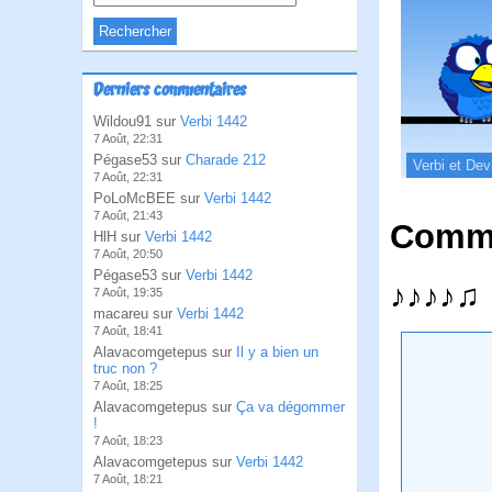
Derniers commentaires
Wildou91 sur
Verbi 1442
7 Août, 22:31
Pégase53 sur
Charade 212
Verbi et Dev
7 Août, 22:31
PoLoMcBEE sur
Verbi 1442
7 Août, 21:43
Comme
HlH sur
Verbi 1442
7 Août, 20:50
Pégase53 sur
Verbi 1442
♪♪♪♪♫ 
7 Août, 19:35
macareu sur
Verbi 1442
7 Août, 18:41
Alavacomgetepus sur
Il y a bien un
truc non ?
7 Août, 18:25
Alavacomgetepus sur
Ça va dégommer
!
7 Août, 18:23
Alavacomgetepus sur
Verbi 1442
7 Août, 18:21