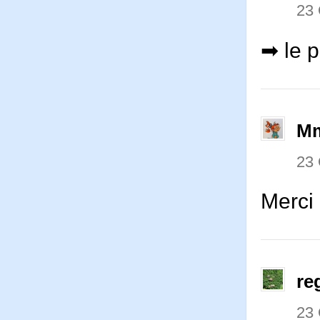
23
➡ le p
Mm
23
Merci 
re
23