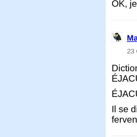
OK, je
Ma
23
Dictio
ÉJACU
ÉJACUL
Il se 
ferven