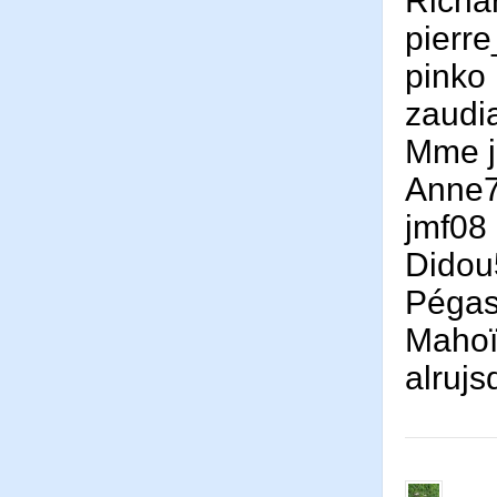
Richa
pierr
pinko
zaudi
Mme j
Anne
jmf08
Didou
Péga
Maho
alruj