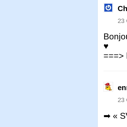
Ch
23
Bonjou
♥
===> h
en
23
➡ « S