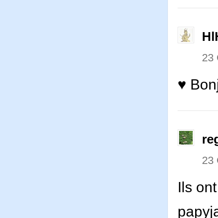
Hl
23
♥ Bonj
re
23
Ils on
papyj