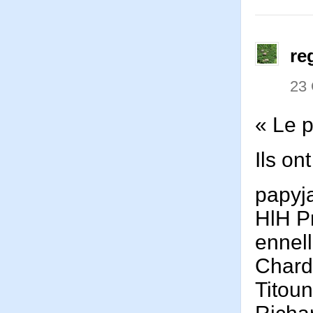
re
23
« Le p
Ils on
papyj
HlH P
ennel
Char
Titou