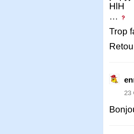
HlH
…
Trop f
Retour
en
23
Bonjou