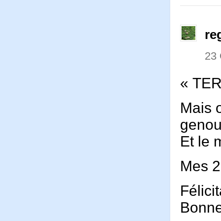
re
23
« TE
Mais o
genou
Et le 
Mes 2
Félici
Bonne