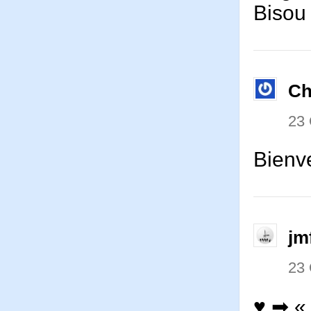
Biso
Ch
23
Bienv
jm
23
♥ ➡ «