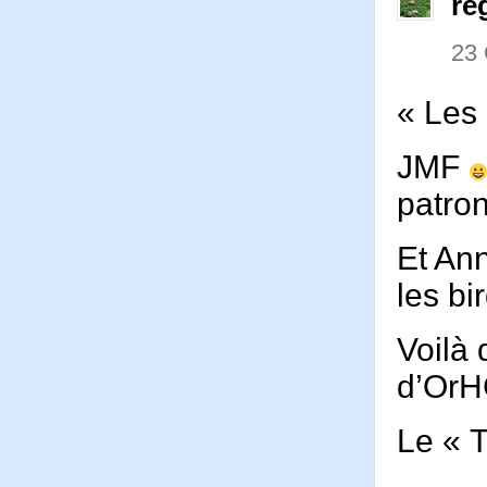
re
23
« Les 
JMF
patron
Et An
les bi
Voilà
d’Or
Le « 