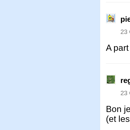
pi
23
A par
re
23
Bon j
(et le