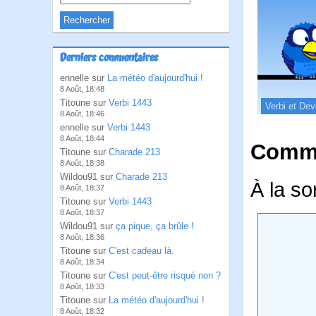
Derniers commentaires
ennelle sur
La météo d'aujourd'hui !
8 Août, 18:48
Titoune sur
Verbi 1443
Verbi et Dev
8 Août, 18:46
ennelle sur
Verbi 1443
8 Août, 18:44
Comme
Titoune sur
Charade 213
8 Août, 18:38
Wildou91 sur
Charade 213
À la so
8 Août, 18:37
Titoune sur
Verbi 1443
8 Août, 18:37
Wildou91 sur
ça pique, ça brûle !
8 Août, 18:36
Titoune sur
C'est cadeau là.
8 Août, 18:34
Titoune sur
C'est peut-être risqué non ?
8 Août, 18:33
Titoune sur
La météo d'aujourd'hui !
8 Août, 18:32