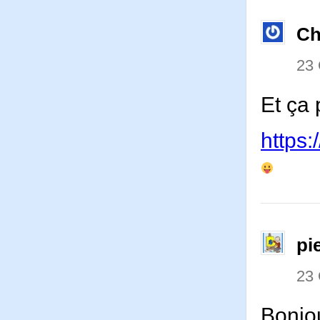
Ch
23
Et ça
https
pi
23
Bonjo