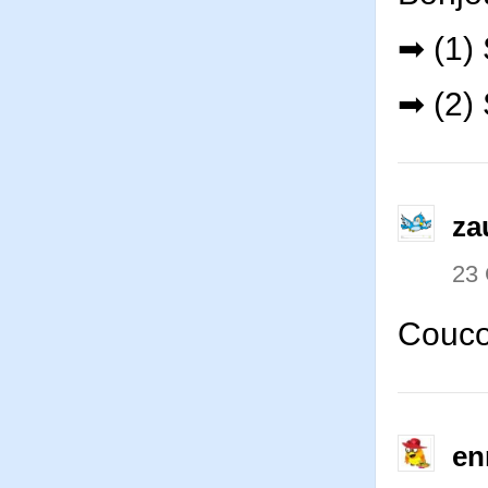
➡ (1)
➡ (2)
za
23
Couco
en