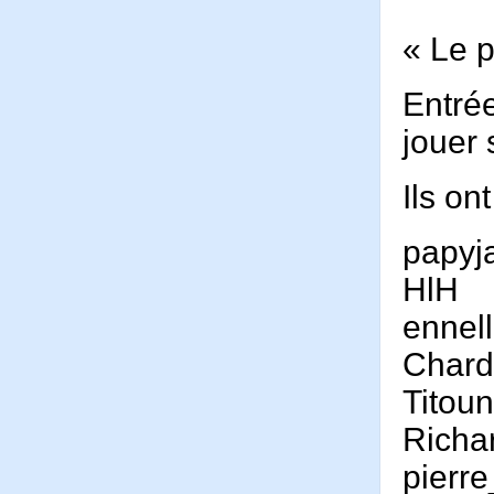
« Le p
Entrée
jouer 
Ils on
papyj
HlH
ennel
Char
Titou
Richa
pierr