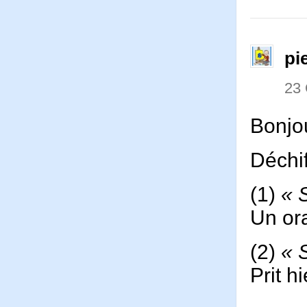
pi
23
Bonjo
Déchif
(1)
« 
Un ora
(2)
« 
Prit h