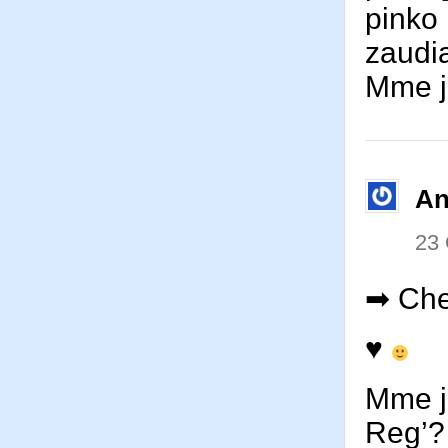
pinko
zaudi
Mme 
An
23
➡ Chez
♥
Mme jo
Reg’