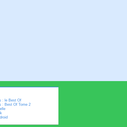
 : le Best Of
s : Best Of Tome 2
elle
k
droid