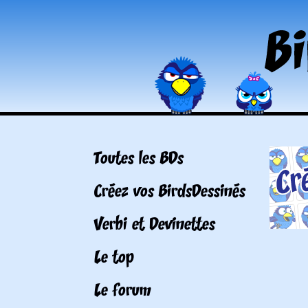
Toutes les BDs
Créez vos BirdsDessinés
Verbi et Devinettes
Le top
Le forum