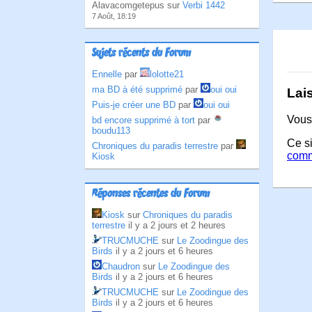
Alavacomgetepus sur
Verbi 1442
7 Août, 18:19
Sujets récents du Forum
Ennelle
par
lolotte21
ma BD à été supprimé
par
oui oui
Lai
Puis-je créer une BD
par
oui oui
Vous
bd encore supprimé à tort
par
boudu113
Ce si
Chroniques du paradis terrestre
par
comm
Kiosk
Réponses récentes du Forum
Kiosk
sur
Chroniques du paradis
terrestre
il y a 2 jours et 2 heures
TRUCMUCHE
sur
Le Zoodingue des
Birds
il y a 2 jours et 6 heures
Chaudron
sur
Le Zoodingue des
Birds
il y a 2 jours et 6 heures
TRUCMUCHE
sur
Le Zoodingue des
Birds
il y a 2 jours et 6 heures