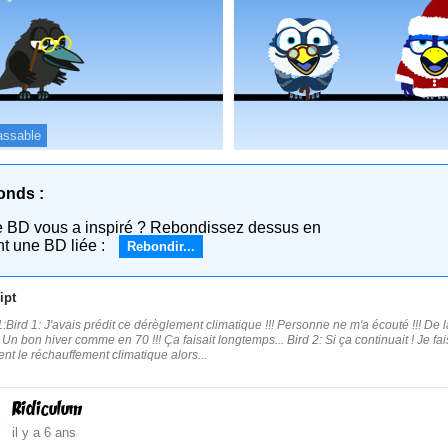
assable
onds :
e BD vous a inspiré ? Rebondissez dessus en
nt une BD liée :
Rebondir...
ipt
:Bird 1: J'avais prédit ce dérèglement climatique !!! Personne ne m'a écouté !!! De la 
 Un bon hiver comme en 70 !!! Ça faisait longtemps... Bird 2: Si ça continuait ! Je fais
nt le réchauffement climatique alors...
Ridiculum
il y a 6 ans