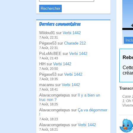
Derniers commentaires
Wildou91 sur
Verbi 1442
7 Août, 22:31
Incl
Pégase53 sur
Charade 212
7 Août, 22:31
PoLoMcBEE sur
Verbi 1442
Reb
7 Août, 21:43
HlH sur
Verbi 1442
Cett
7 Août, 20:50
créa
Pégase53 sur
Verbi 1442
7 Août, 19:35
macareu sur
Verbi 1442
Transcr
7 Août, 18:41
Alavacomgetepus sur
Il y a bien un
Case 1
truc non ?
1: Oh !
7 Août, 18:25
Viveme
Alavacomgetepus sur
Ça va dégommer
!
7 Août, 18:23
Alavacomgetepus sur
Verbi 1442
7 Août, 18:21