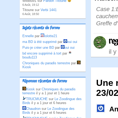
Wildou91 sur
Pardon Titoune
6 Août, 19:12
Case 1:B
Titoune sur
Verbi 1441
6 Août, 18:50
cauchemar
Greffe d'
Sujets récents du Forum
Ennelle
par
lolotte21
re
ma BD à été supprimé
par
oui oui
Puis-je créer une BD
par
oui oui
il 
bd encore supprimé à tort
par
boudu113
Chroniques du paradis terrestre
par
Kiosk
Une 
Réponses récentes du Forum
Kiosk
sur
Chroniques du paradis
23/0
terrestre
il y a 1 jour et 1 heure
TRUCMUCHE
sur
Le Zoodingue des
Birds
il y a 1 jour et 6 heures
An
Chaudron
sur
Le Zoodingue des
Birds
il y a 1 jour et 6 heures