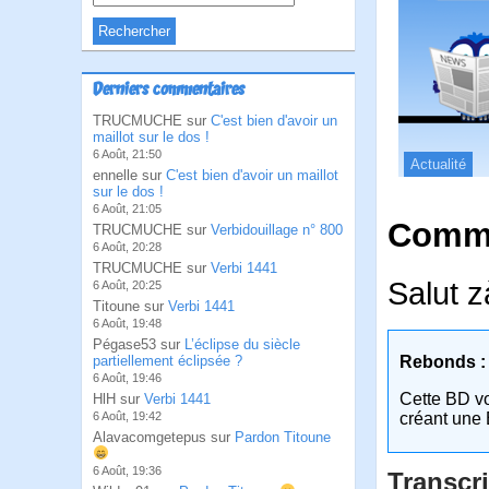
Derniers commentaires
TRUCMUCHE sur
C'est bien d'avoir un
maillot sur le dos !
6 Août, 21:50
Actualité
ennelle sur
C'est bien d'avoir un maillot
sur le dos !
6 Août, 21:05
Comme
TRUCMUCHE sur
Verbidouillage n° 800
6 Août, 20:28
TRUCMUCHE sur
Verbi 1441
Salut z
6 Août, 20:25
Titoune sur
Verbi 1441
6 Août, 19:48
Pégase53 sur
L’éclipse du siècle
partiellement éclipsée ?
Rebonds :
6 Août, 19:46
Cette BD v
HlH sur
Verbi 1441
6 Août, 19:42
créant une 
Alavacomgetepus sur
Pardon Titoune
6 Août, 19:36
Transcri