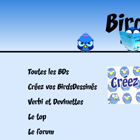
Toutes les BDs
Créez vos BirdsDessinés
Verbi et Devinettes
Le top
Le forum