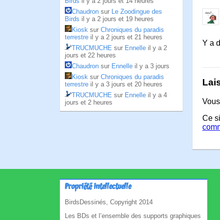
Birds
il y a 2 jours et 14 heures
Chaudron
sur
Le Zoodingue des
Birds
il y a 2 jours et 19 heures
Kiosk
sur
Chroniques du paradis
terrestre
il y a 2 jours et 21 heures
Y a d
TRUCMUCHE
sur
Ennelle
il y a 2
jours et 22 heures
Chaudron
sur
Ennelle
il y a 3 jours
Kiosk
sur
Chroniques du paradis
Lai
terrestre
il y a 3 jours et 20 heures
TRUCMUCHE
sur
Ennelle
il y a 4
Vous
jours et 2 heures
Ce si
comm
Propriété intellectuelle
BirdsDessinés, Copyright 2014
Les BDs et l’ensemble des supports graphiques