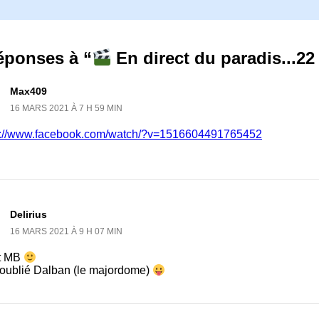
éponses à “
En direct du paradis...2
Max409
16 MARS 2021 À 7 H 59 MIN
s://www.facebook.com/watch/?v=1516604491765452
Delirius
16 MARS 2021 À 9 H 07 MIN
t MB
 oublié Dalban (le majordome)