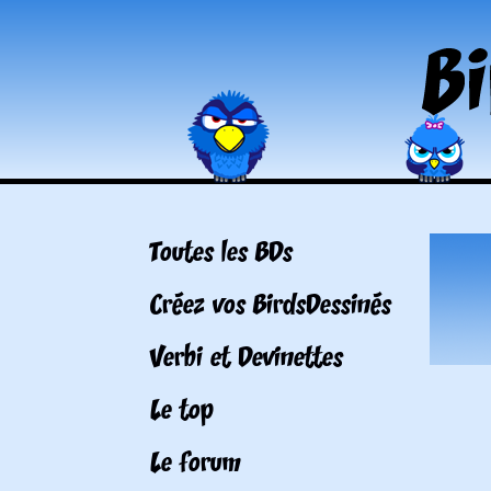
Toutes les BDs
Créez vos BirdsDessinés
Verbi et Devinettes
Le top
Le forum