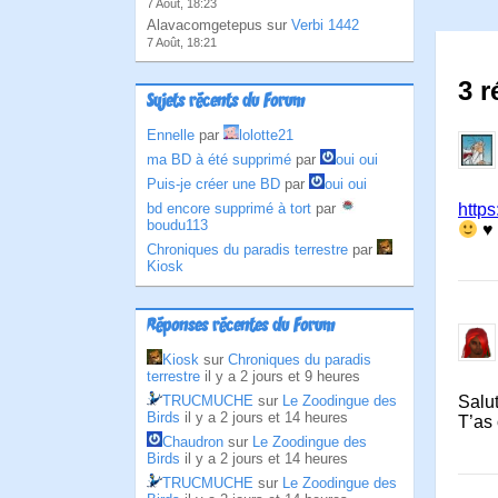
7 Août, 18:23
Alavacomgetepus sur
Verbi 1442
7 Août, 18:21
3 r
Sujets récents du Forum
Ennelle
par
lolotte21
ma BD à été supprimé
par
oui oui
Puis-je créer une BD
par
oui oui
http
bd encore supprimé à tort
par
boudu113
♥
Chroniques du paradis terrestre
par
Kiosk
Réponses récentes du Forum
Kiosk
sur
Chroniques du paradis
terrestre
il y a 2 jours et 9 heures
TRUCMUCHE
sur
Le Zoodingue des
Salu
Birds
il y a 2 jours et 14 heures
T’as
Chaudron
sur
Le Zoodingue des
Birds
il y a 2 jours et 14 heures
TRUCMUCHE
sur
Le Zoodingue des