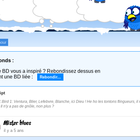
our
onds :
e BD vous a inspiré ? Rebondissez dessus en
nt une BD liée :
Rebondir...
ipt
Bird 1: Ventura, Blier, Lefebvre, Blanche, ici Dieu ! He ho les tontons flingueurs, il 
 Il n'y a pas de gnôle, non plus ?
Mister blues
il y a 5 ans