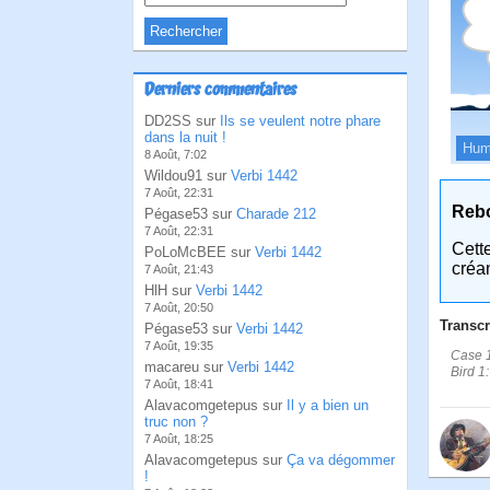
Derniers commentaires
DD2SS sur
Ils se veulent notre phare
dans la nuit !
Hum
8 Août, 7:02
Wildou91 sur
Verbi 1442
7 Août, 22:31
Reb
Pégase53 sur
Charade 212
7 Août, 22:31
Cett
PoLoMcBEE sur
Verbi 1442
créa
7 Août, 21:43
HlH sur
Verbi 1442
7 Août, 20:50
Transcr
Pégase53 sur
Verbi 1442
7 Août, 19:35
Case 1:
macareu sur
Verbi 1442
Bird 1:
7 Août, 18:41
Alavacomgetepus sur
Il y a bien un
truc non ?
7 Août, 18:25
Alavacomgetepus sur
Ça va dégommer
!