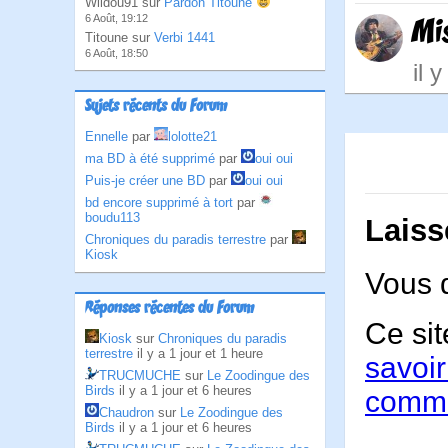
Wildou91 sur
Pardon Titoune
6 Août, 19:12
Mi
Titoune sur
Verbi 1441
6 Août, 18:50
il 
Sujets récents du Forum
Ennelle
par
lolotte21
ma BD à été supprimé
par
oui oui
Puis-je créer une BD
par
oui oui
bd encore supprimé à tort
par
boudu113
Laiss
Chroniques du paradis terrestre
par
Kiosk
Vous 
Réponses récentes du Forum
Ce sit
Kiosk
sur
Chroniques du paradis
terrestre
il y a 1 jour et 1 heure
savoir
TRUCMUCHE
sur
Le Zoodingue des
Birds
il y a 1 jour et 6 heures
comme
Chaudron
sur
Le Zoodingue des
Birds
il y a 1 jour et 6 heures