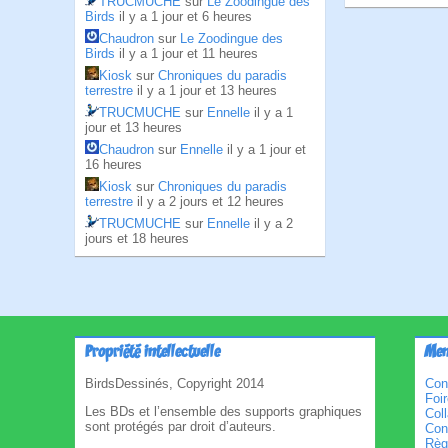
TRUCMUCHE
sur
Le Zoodingue des
Birds
il y a 1 jour et 6 heures
Chaudron
sur
Le Zoodingue des
Birds
il y a 1 jour et 11 heures
Kiosk
sur
Chroniques du paradis
terrestre
il y a 1 jour et 13 heures
TRUCMUCHE
sur
Ennelle
il y a 1
jour et 13 heures
Chaudron
sur
Ennelle
il y a 1 jour et
16 heures
Kiosk
sur
Chroniques du paradis
terrestre
il y a 2 jours et 12 heures
TRUCMUCHE
sur
Ennelle
il y a 2
jours et 18 heures
Propriété intellectuelle
Men
BirdsDessinés, Copyright 2014
Con
Foi
Les BDs et l’ensemble des supports graphiques
Col
sont protégés par droit d’auteurs.
Cond
Règl