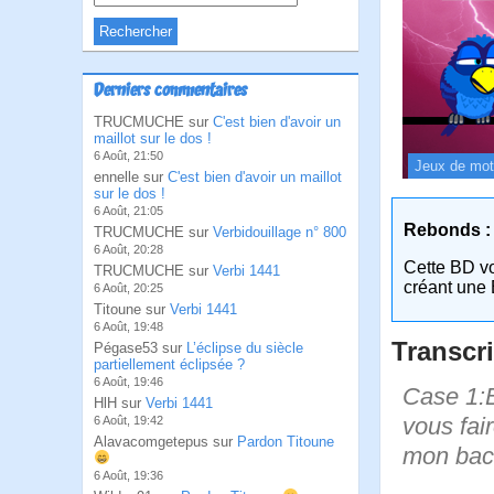
Derniers commentaires
TRUCMUCHE sur
C'est bien d'avoir un
maillot sur le dos !
6 Août, 21:50
Jeux de mo
ennelle sur
C'est bien d'avoir un maillot
sur le dos !
6 Août, 21:05
Rebonds :
TRUCMUCHE sur
Verbidouillage n° 800
6 Août, 20:28
Cette BD v
TRUCMUCHE sur
Verbi 1441
créant une 
6 Août, 20:25
Titoune sur
Verbi 1441
6 Août, 19:48
Transcri
Pégase53 sur
L’éclipse du siècle
partiellement éclipsée ?
6 Août, 19:46
Case 1:B
HlH sur
Verbi 1441
vous fair
6 Août, 19:42
Alavacomgetepus sur
Pardon Titoune
mon bac 
6 Août, 19:36