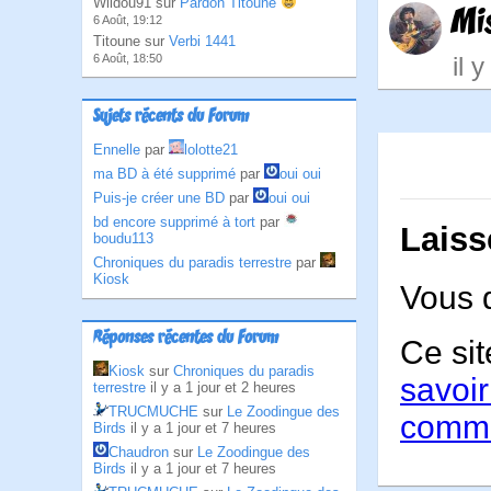
Wildou91 sur
Pardon Titoune
Mi
6 Août, 19:12
Titoune sur
Verbi 1441
il 
6 Août, 18:50
Sujets récents du Forum
Ennelle
par
lolotte21
ma BD à été supprimé
par
oui oui
Puis-je créer une BD
par
oui oui
bd encore supprimé à tort
par
Laiss
boudu113
Chroniques du paradis terrestre
par
Kiosk
Vous 
Réponses récentes du Forum
Ce sit
Kiosk
sur
Chroniques du paradis
savoir
terrestre
il y a 1 jour et 2 heures
TRUCMUCHE
sur
Le Zoodingue des
comme
Birds
il y a 1 jour et 7 heures
Chaudron
sur
Le Zoodingue des
Birds
il y a 1 jour et 7 heures