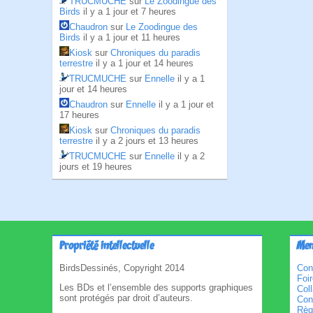
TRUCMUCHE
sur
Le Zoodingue des
Birds
il y a 1 jour et 7 heures
Chaudron
sur
Le Zoodingue des
Birds
il y a 1 jour et 11 heures
Kiosk
sur
Chroniques du paradis
terrestre
il y a 1 jour et 14 heures
TRUCMUCHE
sur
Ennelle
il y a 1
jour et 14 heures
Chaudron
sur
Ennelle
il y a 1 jour et
17 heures
Kiosk
sur
Chroniques du paradis
terrestre
il y a 2 jours et 13 heures
TRUCMUCHE
sur
Ennelle
il y a 2
jours et 19 heures
Propriété intellectuelle
Men
BirdsDessinés, Copyright 2014
Con
Foi
Les BDs et l’ensemble des supports graphiques
Col
sont protégés par droit d’auteurs.
Cond
Règl