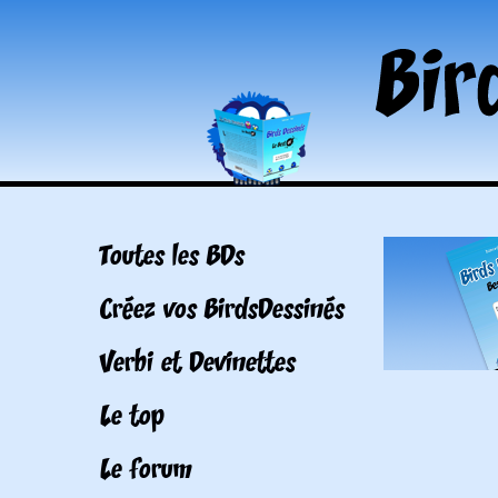
Toutes les BDs
Créez vos BirdsDessinés
Verbi et Devinettes
Le top
Le forum