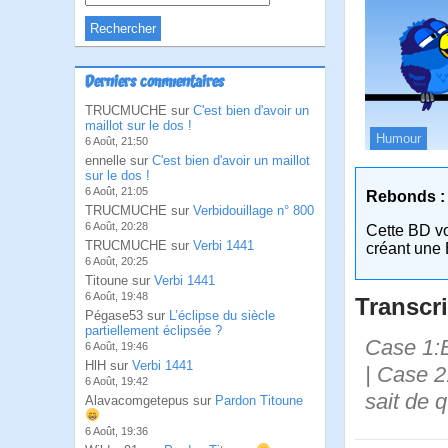
Derniers commentaires
TRUCMUCHE sur
C'est bien d'avoir un
maillot sur le dos !
Humour
6 Août, 21:50
ennelle sur
C'est bien d'avoir un maillot
sur le dos !
6 Août, 21:05
Rebonds :
TRUCMUCHE sur
Verbidouillage n° 800
6 Août, 20:28
Cette BD v
TRUCMUCHE sur
Verbi 1441
créant une 
6 Août, 20:25
Titoune sur
Verbi 1441
6 Août, 19:48
Transcri
Pégase53 sur
L’éclipse du siècle
partiellement éclipsée ?
Case 1:B
6 Août, 19:46
HlH sur
Verbi 1441
| Case 2:
6 Août, 19:42
sait de q
Alavacomgetepus sur
Pardon Titoune
6 Août, 19:36