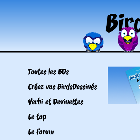
Toutes les BDs
Créez vos BirdsDessinés
Verbi et Devinettes
Le top
Le forum