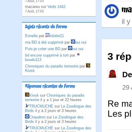
7 Août, 17:53
ma
macareu sur
Verbi 1442
7 Août, 17:53
il 
Sujets récents du Forum
Ennelle
par
lolotte21
ma BD à été supprimé
par
oui oui
Puis-je créer une BD
par
oui oui
3 rép
bd encore supprimé à tort
par
boudu113
Chroniques du paradis terrestre
par
Kiosk
De
29
Réponses récentes du Forum
Kiosk
sur
Chroniques du paradis
terrestre
il y a 1 jour et 22 heures
Re m
TRUCMUCHE
sur
Le Zoodingue des
Birds
il y a 2 jours et 3 heures
Les p
Chaudron
sur
Le Zoodingue des
Birds
il y a 2 jours et 3 heures
TRUCMUCHE
sur
Le Zoodingue des