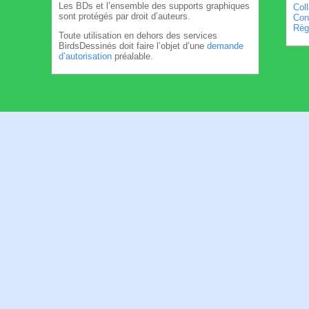
Les BDs et l’ensemble des supports graphiques
Col
sont protégés par droit d’auteurs.
Cond
Règl
Toute utilisation en dehors des services
BirdsDessinés doit faire l’objet d’une
demande
d’autorisation
préalable.