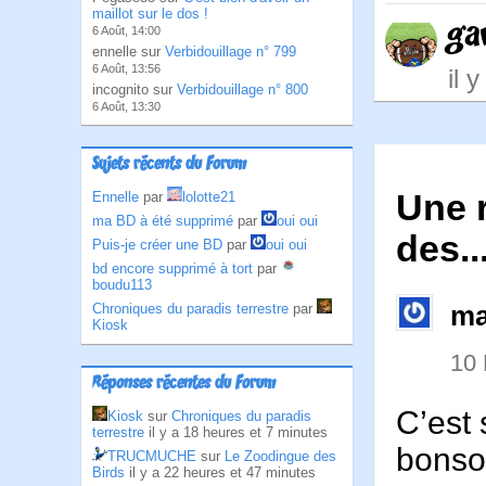
maillot sur le dos !
ga
6 Août, 14:00
ennelle sur
Verbidouillage n° 799
6 Août, 13:56
il 
incognito sur
Verbidouillage n° 800
6 Août, 13:30
Sujets récents du Forum
Une 
Ennelle
par
lolotte21
ma BD à été supprimé
par
oui oui
des..
Puis-je créer une BD
par
oui oui
bd encore supprimé à tort
par
boudu113
ma
Chroniques du paradis terrestre
par
Kiosk
10
Réponses récentes du Forum
C’est 
Kiosk
sur
Chroniques du paradis
terrestre
il y a 18 heures et 7 minutes
bonsoi
TRUCMUCHE
sur
Le Zoodingue des
Birds
il y a 22 heures et 47 minutes