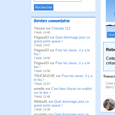
Derniers commentaires
Titoune sur
Charade 212
7 Août, 14:40
Hum
Pégase53 sur
Quel dommage pour ce
grand porte queue !
7 Août, 13:47
Reb
Pégase53 sur
Pour les taxes, il y a le
feu !
Cett
7 Août, 13:00
créa
Pégase53 sur
Pour les taxes, il y a le
feu !
7 Août, 12:58
TRUCMUCHE sur
Pour les taxes, il y a
Transcr
le feu !
Case 1
7 Août, 12:57
Bird 1
ennelle sur
C'est bien d'avoir un maillot
sur le dos !
7 Août, 12:48
Wildou91 sur
Quel dommage pour ce
grand porte queue !
7 Août, 12:38
incognito sur
Quel dommage pour ce