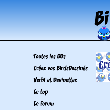
Toutes les BDs
Créez vos BirdsDessinés
Verbi et Devinettes
Le top
Le forum