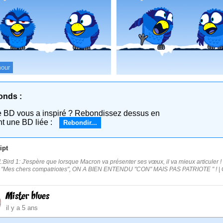
our
onds :
e BD vous a inspiré ? Rebondissez dessus en
nt une BD liée :
Rebondir...
ipt
:Bird 1: J'espère que lorsque Macron va présenter ses vœux, il va mieux articuler ! P
: "Mes chers compatriotes", ON A BIEN ENTENDU "CON" MAIS PAS PATRIOTE " ! | 
Mister blues
il y a 5 ans