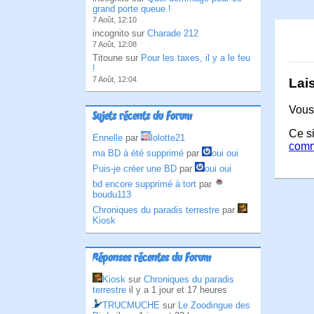
grand porte queue !
7 Août, 12:10
incognito sur
Charade 212
7 Août, 12:08
Titoune sur
Pour les taxes, il y a le feu
!
7 Août, 12:04
Lai
Vous
Sujets récents du Forum
Ce si
Ennelle
par
lolotte21
comm
ma BD à été supprimé
par
oui oui
Puis-je créer une BD
par
oui oui
bd encore supprimé à tort
par
boudu113
Chroniques du paradis terrestre
par
Kiosk
Réponses récentes du Forum
Kiosk
sur
Chroniques du paradis
terrestre
il y a 1 jour et 17 heures
TRUCMUCHE
sur
Le Zoodingue des