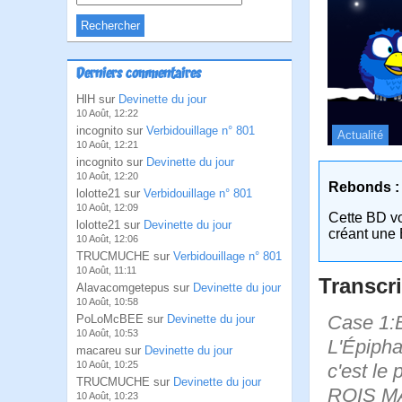
Derniers commentaires
HlH sur
Devinette du jour
10 Août, 12:22
incognito sur
Verbidouillage n° 801
Actualité
10 Août, 12:21
incognito sur
Devinette du jour
10 Août, 12:20
Rebonds :
lolotte21 sur
Verbidouillage n° 801
10 Août, 12:09
Cette BD v
lolotte21 sur
Devinette du jour
créant une 
10 Août, 12:06
TRUCMUCHE sur
Verbidouillage n° 801
10 Août, 11:11
Transcri
Alavacomgetepus sur
Devinette du jour
10 Août, 10:58
Case 1:B
PoLoMcBEE sur
Devinette du jour
10 Août, 10:53
L'Épipha
macareu sur
Devinette du jour
10 Août, 10:25
c'est le
TRUCMUCHE sur
Devinette du jour
ROIS M
10 Août, 10:23