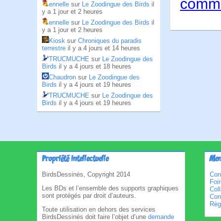
comme
ennelle
sur
Le Zoodingue des Birds
il
y a 1 jour et 2 heures
ennelle
sur
Le Zoodingue des Birds
il
y a 1 jour et 2 heures
Kiosk
sur
Chroniques du paradis
terrestre
il y a 4 jours et 14 heures
TRUCMUCHE
sur
Le Zoodingue des
Birds
il y a 4 jours et 18 heures
Chaudron
sur
Le Zoodingue des
Birds
il y a 4 jours et 19 heures
TRUCMUCHE
sur
Le Zoodingue des
Birds
il y a 4 jours et 19 heures
Propriété intellectuelle
Men
BirdsDessinés, Copyright 2014
Con
Foi
Les BDs et l’ensemble des supports graphiques
Col
sont protégés par droit d’auteurs.
Cond
Règl
Toute utilisation en dehors des services
BirdsDessinés doit faire l’objet d’une
demande