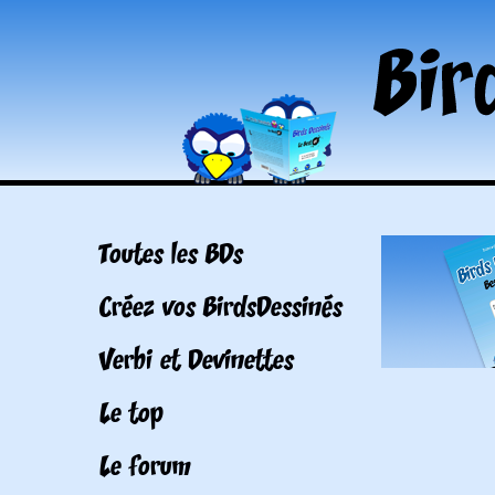
Toutes les BDs
Créez vos BirdsDessinés
Verbi et Devinettes
Le top
Le forum