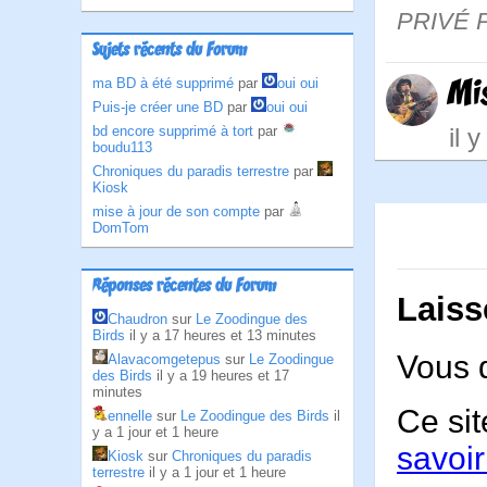
PRIVÉ 
Sujets récents du Forum
Mi
ma BD à été supprimé
par
oui oui
Puis-je créer une BD
par
oui oui
il 
bd encore supprimé à tort
par
boudu113
Chroniques du paradis terrestre
par
Kiosk
mise à jour de son compte
par
DomTom
Réponses récentes du Forum
Laiss
Chaudron
sur
Le Zoodingue des
Birds
il y a 17 heures et 13 minutes
Vous 
Alavacomgetepus
sur
Le Zoodingue
des Birds
il y a 19 heures et 17
minutes
Ce sit
ennelle
sur
Le Zoodingue des Birds
il
y a 1 jour et 1 heure
savoir
Kiosk
sur
Chroniques du paradis
terrestre
il y a 1 jour et 1 heure