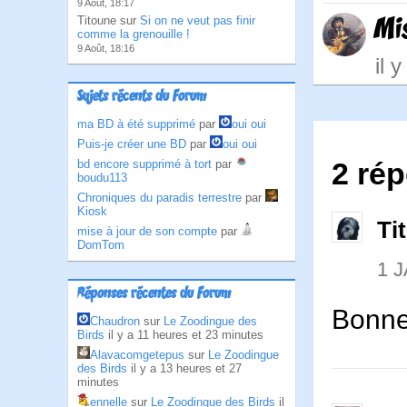
9 Août, 18:17
Mi
Titoune sur
Si on ne veut pas finir
comme la grenouille !
9 Août, 18:16
il 
Sujets récents du Forum
ma BD à été supprimé
par
oui oui
Puis-je créer une BD
par
oui oui
2 ré
bd encore supprimé à tort
par
boudu113
Chroniques du paradis terrestre
par
Kiosk
Ti
mise à jour de son compte
par
DomTom
1 
Réponses récentes du Forum
Bonne
Chaudron
sur
Le Zoodingue des
Birds
il y a 11 heures et 23 minutes
Alavacomgetepus
sur
Le Zoodingue
des Birds
il y a 13 heures et 27
minutes
ennelle
sur
Le Zoodingue des Birds
il