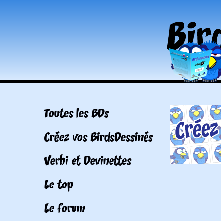
Toutes les BDs
Créez vos BirdsDessinés
Verbi et Devinettes
Le top
Le forum