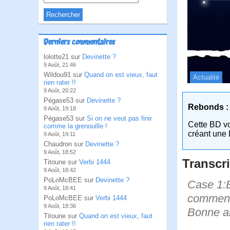
Derniers commentaires
lolotte21 sur
Devinette ?
9 Août, 21:46
Wildou91 sur
Quand on est vieux, faut
Actualité
rien rater !!
9 Août, 20:22
Pégase53 sur
Devinette ?
Rebonds :
9 Août, 19:18
Pégase53 sur
Si on ne veut pas finir
Cette BD v
comme la grenouille !
créant une 
9 Août, 19:11
Chaudron sur
Devinette ?
9 Août, 18:52
Transcri
Titoune sur
Verbi 1444
9 Août, 18:42
PoLoMcBEE sur
Devinette ?
Case 1:B
9 Août, 18:41
commence
PoLoMcBEE sur
Verbi 1444
9 Août, 18:36
Bonne an
Titoune sur
Quand on est vieux, faut
rien rater !!