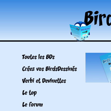
Toutes les BDs
Créez vos BirdsDessinés
Verbi et Devinettes
Le top
Le forum