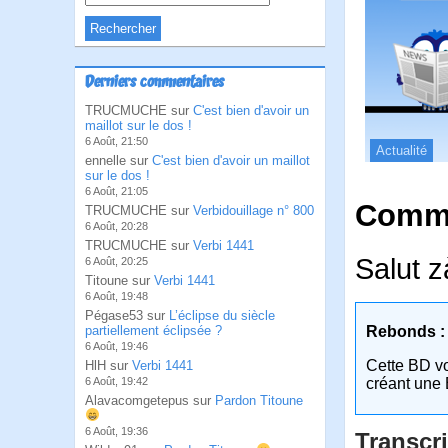
Derniers commentaires
TRUCMUCHE sur
C'est bien d'avoir un
maillot sur le dos !
6 Août, 21:50
Actualité
ennelle sur
C'est bien d'avoir un maillot
sur le dos !
6 Août, 21:05
Comme
TRUCMUCHE sur
Verbidouillage n° 800
6 Août, 20:28
TRUCMUCHE sur
Verbi 1441
Salut z
6 Août, 20:25
Titoune sur
Verbi 1441
6 Août, 19:48
Pégase53 sur
L’éclipse du siècle
partiellement éclipsée ?
Rebonds :
6 Août, 19:46
Cette BD v
HlH sur
Verbi 1441
6 Août, 19:42
créant une 
Alavacomgetepus sur
Pardon Titoune
6 Août, 19:36
Transcri