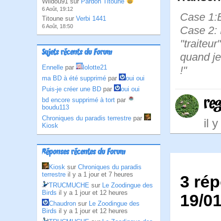
Wildou91 sur
Pardon Titoune
6 Août, 19:12
Case 1:B
Titoune sur
Verbi 1441
6 Août, 18:50
Case 2: 
"traiteur
Sujets récents du Forum
quand je
Ennelle
par
lolotte21
!"
ma BD à été supprimé
par
oui oui
Puis-je créer une BD
par
oui oui
re
bd encore supprimé à tort
par
boudu113
Chroniques du paradis terrestre
par
il 
Kiosk
Réponses récentes du Forum
Kiosk
sur
Chroniques du paradis
terrestre
il y a 1 jour et 7 heures
3 ré
TRUCMUCHE
sur
Le Zoodingue des
Birds
il y a 1 jour et 12 heures
19/0
Chaudron
sur
Le Zoodingue des
Birds
il y a 1 jour et 12 heures