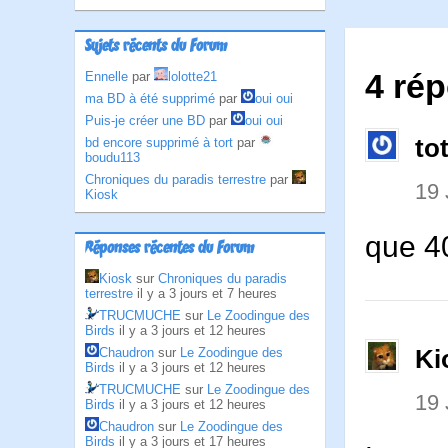
Sujets récents du Forum
4 ré
Ennelle
par
lolotte21
ma BD à été supprimé
par
oui oui
Puis-je créer une BD
par
oui oui
to
bd encore supprimé à tort
par
boudu113
Chroniques du paradis terrestre
par
19
Kiosk
que 4
Réponses récentes du Forum
Kiosk
sur
Chroniques du paradis
terrestre
il y a 3 jours et 7 heures
TRUCMUCHE
sur
Le Zoodingue des
Birds
il y a 3 jours et 12 heures
Ki
Chaudron
sur
Le Zoodingue des
Birds
il y a 3 jours et 12 heures
TRUCMUCHE
sur
Le Zoodingue des
19
Birds
il y a 3 jours et 12 heures
Chaudron
sur
Le Zoodingue des
Birds
il y a 3 jours et 17 heures