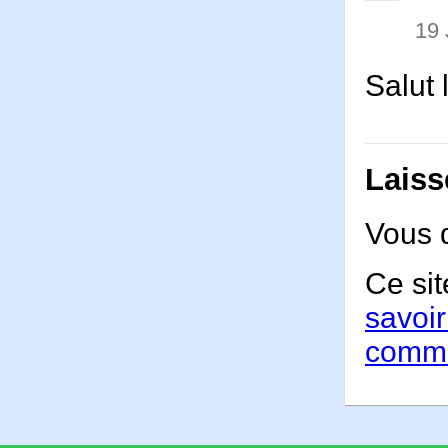
19
Salut 
Laiss
Vous 
Ce sit
savoir
comme