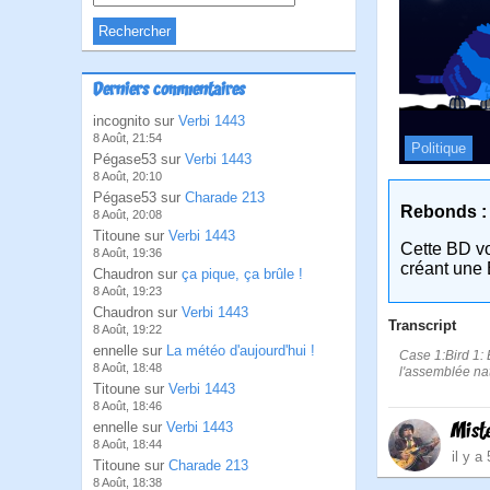
Derniers commentaires
incognito sur
Verbi 1443
8 Août, 21:54
Politique
Pégase53 sur
Verbi 1443
8 Août, 20:10
Pégase53 sur
Charade 213
Rebonds :
8 Août, 20:08
Titoune sur
Verbi 1443
Cette BD v
8 Août, 19:36
créant une 
Chaudron sur
ça pique, ça brûle !
8 Août, 19:23
Chaudron sur
Verbi 1443
Transcript
8 Août, 19:22
ennelle sur
La météo d'aujourd'hui !
Case 1:Bird 1: E
8 Août, 18:48
l'assemblée nat
Titoune sur
Verbi 1443
8 Août, 18:46
Mist
ennelle sur
Verbi 1443
8 Août, 18:44
il y a
Titoune sur
Charade 213
8 Août, 18:38