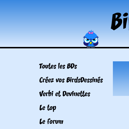
Toutes les BDs
Créez vos BirdsDessinés
Verbi et Devinettes
Le top
Le forum