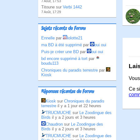
7 Août, 17:53
Titoune sur
Verbi 1442
7 Août, 17:29
Sujets récents du Forum
Ennelle
par
lolotte21
ma BD à été supprimé
par
oui oui
Puis-je créer une BD
par
oui oui
bd encore supprimé à tort
par
boudu113
Lai
Chroniques du paradis terrestre
par
Kiosk
Vous
Ce si
Réponses récentes du Forum
comm
Kiosk
sur
Chroniques du paradis
terrestre
il y a 1 jour et 22 heures
TRUCMUCHE
sur
Le Zoodingue des
Birds
il y a 2 jours et 3 heures
Chaudron
sur
Le Zoodingue des
Birds
il y a 2 jours et 3 heures
TRUCMUCHE
sur
Le Zoodingue des