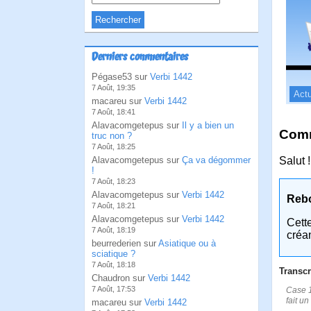
Derniers commentaires
Pégase53 sur
Verbi 1442
7 Août, 19:35
Actu
macareu sur
Verbi 1442
7 Août, 18:41
Alavacomgetepus sur
Il y a bien un
Comm
truc non ?
7 Août, 18:25
Alavacomgetepus sur
Ça va dégommer
Salut !
!
7 Août, 18:23
Alavacomgetepus sur
Verbi 1442
Reb
7 Août, 18:21
Alavacomgetepus sur
Verbi 1442
Cett
7 Août, 18:19
créa
beurrederien sur
Asiatique ou à
sciatique ?
7 Août, 18:18
Transcr
Chaudron sur
Verbi 1442
7 Août, 17:53
Case 1
fait un 
macareu sur
Verbi 1442