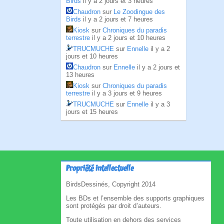
Birds
il y a 2 jours et 3 heures
Chaudron
sur
Le Zoodingue des
Birds
il y a 2 jours et 7 heures
Kiosk
sur
Chroniques du paradis
terrestre
il y a 2 jours et 10 heures
TRUCMUCHE
sur
Ennelle
il y a 2
jours et 10 heures
Chaudron
sur
Ennelle
il y a 2 jours et
13 heures
Kiosk
sur
Chroniques du paradis
terrestre
il y a 3 jours et 9 heures
TRUCMUCHE
sur
Ennelle
il y a 3
jours et 15 heures
Propriété intellectuelle
BirdsDessinés, Copyright 2014
Les BDs et l’ensemble des supports graphiques
sont protégés par droit d’auteurs.
Toute utilisation en dehors des services