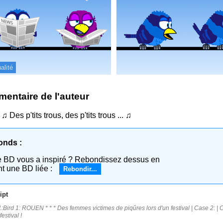
alité
entaire de l'auteur
 ♫ Des p'tits trous, des p'tits trous ... ♫
onds :
e BD vous a inspiré ? Rebondissez dessus en
nt une BD liée :
Rebondir...
ipt
:Bird 1: ROUEN * * * Des femmes victimes de piqûres lors d'un festival | Case 2: | Cas
festival !