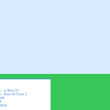
 : le Best Of
s : Best Of Tome 2
elle
k
droid