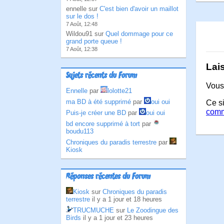
ennelle sur
C'est bien d'avoir un maillot
sur le dos !
7 Août, 12:48
Wildou91 sur
Quel dommage pour ce
grand porte queue !
7 Août, 12:38
Lai
Sujets récents du Forum
Vous
Ennelle
par
lolotte21
ma BD à été supprimé
par
oui oui
Ce si
comm
Puis-je créer une BD
par
oui oui
bd encore supprimé à tort
par
boudu113
Chroniques du paradis terrestre
par
Kiosk
Réponses récentes du Forum
Kiosk
sur
Chroniques du paradis
terrestre
il y a 1 jour et 18 heures
TRUCMUCHE
sur
Le Zoodingue des
Birds
il y a 1 jour et 23 heures