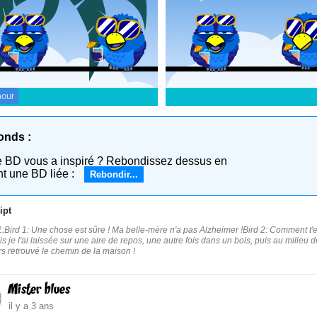
our
onds :
e BD vous a inspiré ? Rebondissez dessus en
nt une BD liée :
Rebondir...
ipt
:Bird 1: Une chose est sûre ! Ma belle-mère n'a pas Alzheimer !Bird 2: Comment t'en es
s je l'ai laissée sur une aire de repos, une autre fois dans un bois, puis au milieu de
rs retrouvé le chemin de la maison !
Mister blues
il y a 3 ans