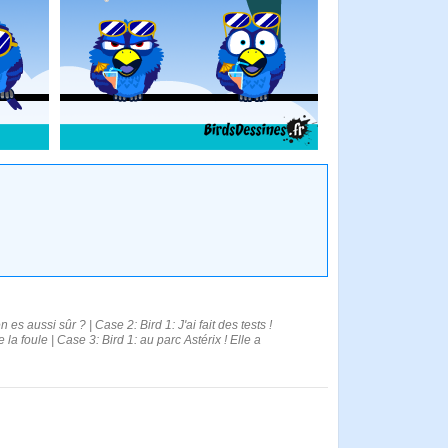
 aussi sûr ? | Case 2: Bird 1: J'ai fait des tests !
 la foule | Case 3: Bird 1: au parc Astérix ! Elle a