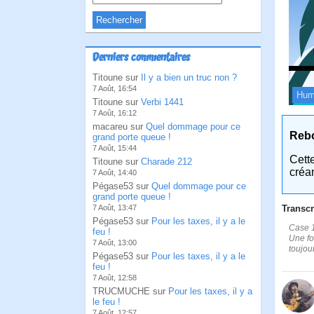
Derniers commentaires
Titoune sur
Il y a bien un truc non ?
7 Août, 16:54
Hum
Titoune sur
Verbi 1441
7 Août, 16:12
macareu sur
Quel dommage pour ce
Reb
grand porte queue !
7 Août, 15:44
Cett
Titoune sur
Charade 212
créa
7 Août, 14:40
Pégase53 sur
Quel dommage pour ce
grand porte queue !
Transcr
7 Août, 13:47
Pégase53 sur
Pour les taxes, il y a le
Case 1
feu !
Une foi
7 Août, 13:00
toujou
Pégase53 sur
Pour les taxes, il y a le
feu !
7 Août, 12:58
TRUCMUCHE sur
Pour les taxes, il y a
le feu !
7 Août, 12:57