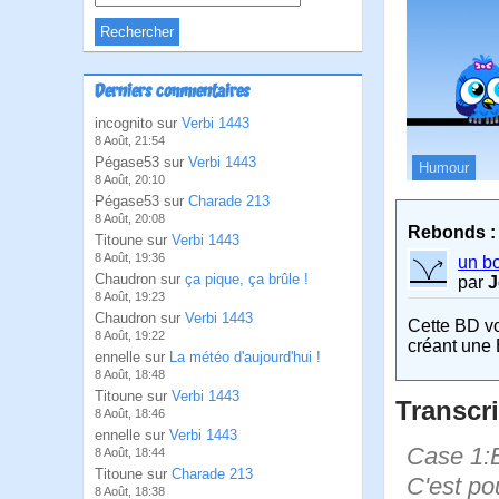
Derniers commentaires
incognito sur
Verbi 1443
8 Août, 21:54
Pégase53 sur
Verbi 1443
Humour
8 Août, 20:10
Pégase53 sur
Charade 213
8 Août, 20:08
Rebonds :
Titoune sur
Verbi 1443
8 Août, 19:36
un b
Chaudron sur
ça pique, ça brûle !
par
J
8 Août, 19:23
Chaudron sur
Verbi 1443
Cette BD v
8 Août, 19:22
créant une 
ennelle sur
La météo d'aujourd'hui !
8 Août, 18:48
Titoune sur
Verbi 1443
Transcri
8 Août, 18:46
ennelle sur
Verbi 1443
Case 1:B
8 Août, 18:44
Titoune sur
Charade 213
C'est po
8 Août, 18:38