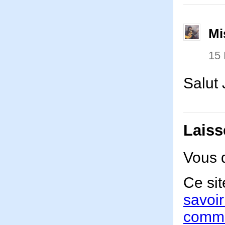
Mi
15
Salut 
Laiss
Vous 
Ce sit
savoir
comme