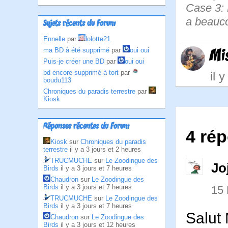
Case 3: B
a beauc
Sujets récents du Forum
Ennelle
par
lolotte21
Mi
ma BD à été supprimé
par
oui oui
Puis-je créer une BD
par
oui oui
bd encore supprimé à tort
par
il 
boudu113
Chroniques du paradis terrestre
par
Kiosk
Réponses récentes du Forum
4 ré
Kiosk
sur
Chroniques du paradis
terrestre
il y a 3 jours et 2 heures
TRUCMUCHE
sur
Le Zoodingue des
Jo
Birds
il y a 3 jours et 7 heures
Chaudron
sur
Le Zoodingue des
Birds
il y a 3 jours et 7 heures
15
TRUCMUCHE
sur
Le Zoodingue des
Birds
il y a 3 jours et 7 heures
Salut
Chaudron
sur
Le Zoodingue des
Birds
il y a 3 jours et 12 heures