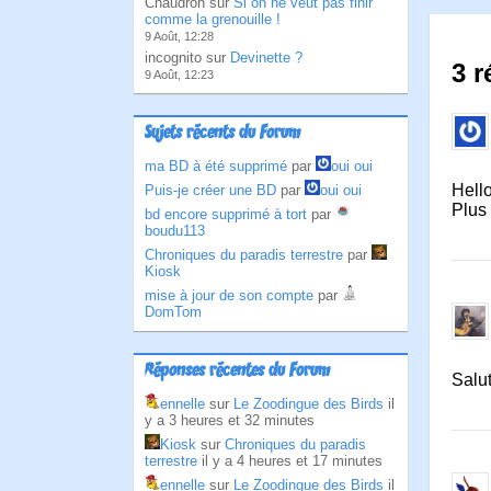
Chaudron sur
Si on ne veut pas finir
comme la grenouille !
9 Août, 12:28
incognito sur
Devinette ?
3 r
9 Août, 12:23
Sujets récents du Forum
ma BD à été supprimé
par
oui oui
Hell
Puis-je créer une BD
par
oui oui
Plus
bd encore supprimé à tort
par
boudu113
Chroniques du paradis terrestre
par
Kiosk
mise à jour de son compte
par
DomTom
Réponses récentes du Forum
Salu
ennelle
sur
Le Zoodingue des Birds
il
y a 3 heures et 32 minutes
Kiosk
sur
Chroniques du paradis
terrestre
il y a 4 heures et 17 minutes
ennelle
sur
Le Zoodingue des Birds
il