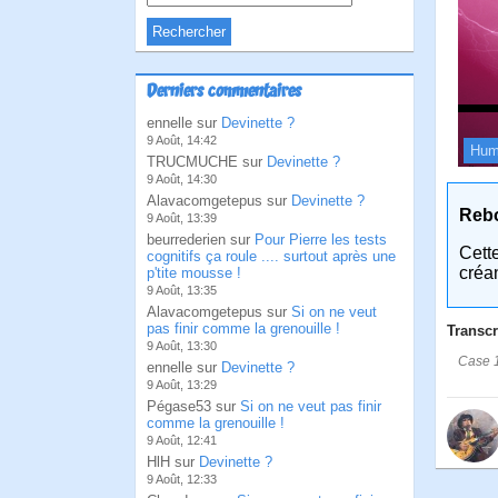
Derniers commentaires
ennelle sur
Devinette ?
9 Août, 14:42
Hum
TRUCMUCHE sur
Devinette ?
9 Août, 14:30
Alavacomgetepus sur
Devinette ?
Reb
9 Août, 13:39
beurrederien sur
Pour Pierre les tests
Cett
cognitifs ça roule .... surtout après une
créa
p'tite mousse !
9 Août, 13:35
Alavacomgetepus sur
Si on ne veut
pas finir comme la grenouille !
Transcr
9 Août, 13:30
Case 1
ennelle sur
Devinette ?
9 Août, 13:29
Pégase53 sur
Si on ne veut pas finir
comme la grenouille !
9 Août, 12:41
HlH sur
Devinette ?
9 Août, 12:33