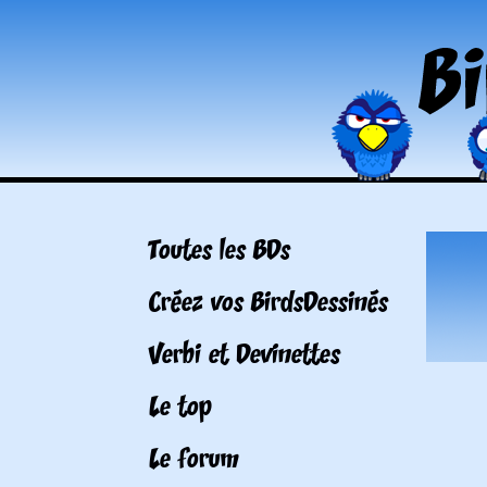
Toutes les BDs
Créez vos BirdsDessinés
Verbi et Devinettes
Le top
Le forum