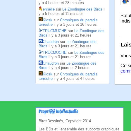
y a 4 heures et 28 minutes
ennelle
sur
Le Zoodingue des Birds
il
y a 5 heures et 11 minutes
Salu
Kiosk
sur
Chroniques du paradis
Indi
terrestre
il y a 3 jours et 16 heures
TRUCMUCHE
sur
Le Zoodingue des
Birds
il y a 3 jours et 21 heures
Chaudron
sur
Le Zoodingue des
Lai
Birds
il y a 3 jours et 21 heures
TRUCMUCHE
sur
Le Zoodingue des
Vous
Birds
il y a 3 jours et 21 heures
Chaudron
sur
Le Zoodingue des
Ce si
Birds
il y a 4 jours et 2 heures
comm
Kiosk
sur
Chroniques du paradis
terrestre
il y a 4 jours et 4 heures
Propriété intellectuelle
BirdsDessinés, Copyright 2014
Les BDs et l’ensemble des supports graphiques