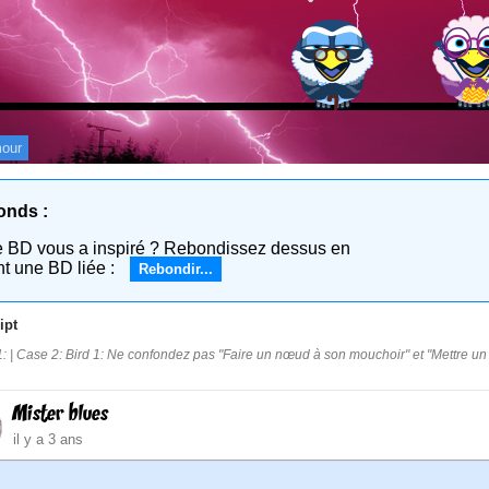
our
onds :
e BD vous a inspiré ? Rebondissez dessus en
nt une BD liée :
Rebondir...
ipt
: | Case 2: Bird 1: Ne confondez pas "Faire un nœud à son mouchoir" et "Mettre u
Mister blues
il y a 3 ans