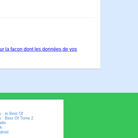
sur la façon dont les données de vos
 : le Best Of
s : Best Of Tome 2
elle
k
droid