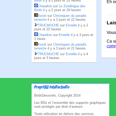
Birds
il y a 2 jours et 15 heures
Eh ou
Chaudron
sur
Le Zoodingue des
Birds
il y a 2 jours et 19 heures
Kiosk
sur
Chroniques du paradis
terrestre
il y a 2 jours et 22 heures
Lai
TRUCMUCHE
sur
Ennelle
il y a 2
jours et 22 heures
Vous
Chaudron
sur
Ennelle
il y a 3 jours et
1 heure
Ce si
Kiosk
sur
Chroniques du paradis
comm
terrestre
il y a 3 jours et 21 heures
TRUCMUCHE
sur
Ennelle
il y a 4
jours et 3 heures
Propriété intellectuelle
BirdsDessinés, Copyright 2014
Les BDs et l’ensemble des supports graphiques
sont protégés par droit d’auteurs.
Toute utilisation en dehors des services