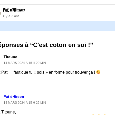
Pat dHirson
il y a 2 ans
éponses à “C'est coton en soi !”
Titoune
14 MARS 2024 À 15 H 20 MIN
 Pat ! Il faut que tu « sois » en forme pour trouver ça !
Pat dHirson
14 MARS 2024 À 15 H 25 MIN
 Titoune,