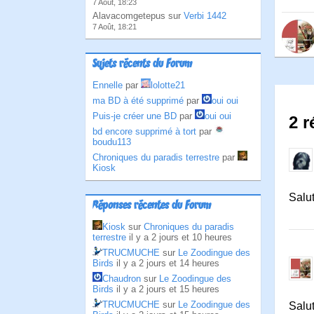
7 Août, 18:23
Alavacomgetepus sur
Verbi 1442
7 Août, 18:21
Sujets récents du Forum
Ennelle
par
lolotte21
ma BD à été supprimé
par
oui oui
Puis-je créer une BD
par
oui oui
2 r
bd encore supprimé à tort
par
boudu113
Chroniques du paradis terrestre
par
Kiosk
Salut
Réponses récentes du Forum
Kiosk
sur
Chroniques du paradis
terrestre
il y a 2 jours et 10 heures
TRUCMUCHE
sur
Le Zoodingue des
Birds
il y a 2 jours et 14 heures
Chaudron
sur
Le Zoodingue des
Birds
il y a 2 jours et 15 heures
TRUCMUCHE
sur
Le Zoodingue des
Salut