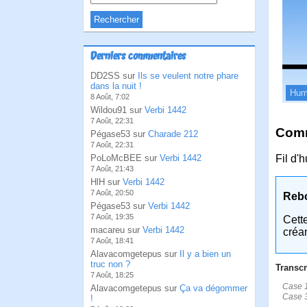
Derniers commentaires
DD2SS sur
Ils se veulent notre phare
dans la nuit !
Hum
8 Août, 7:02
Wildou91 sur
Verbi 1442
7 Août, 22:31
Comm
Pégase53 sur
Charade 212
7 Août, 22:31
PoLoMcBEE sur
Verbi 1442
Fil d'
7 Août, 21:43
HlH sur
Verbi 1442
7 Août, 20:50
Reb
Pégase53 sur
Verbi 1442
7 Août, 19:35
Cett
macareu sur
Verbi 1442
créa
7 Août, 18:41
Alavacomgetepus sur
Il y a bien un
truc non ?
Transcr
7 Août, 18:25
Case 1:
Alavacomgetepus sur
Ça va dégommer
Case 3
!