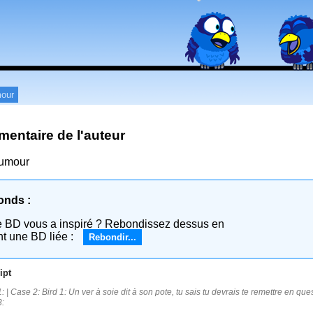
our
entaire de l'auteur
humour
onds :
e BD vous a inspiré ? Rebondissez dessus en
nt une BD liée :
Rebondir...
ipt
 | Case 2: Bird 1: Un ver à soie dit à son pote, tu sais tu devrais te remettre en quest
: