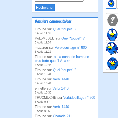
Derniers commentaires
Titoune sur
Quel "toupet" ?
6 Août, 11:35
PoLoMcBEE sur
Quel "toupet" ?
6 Août, 11:34
macareu sur
Verbidouillage n° 800
6 Août, 11:22
Titoune sur
☺ La connerie humaine
plus forte que l'I.A ☺☺
6 Août, 10:44
Titoune sur
Quel "toupet" ?
6 Août, 10:44
Titoune sur
Verbi 1440
6 Août, 10:41
ennelle sur
Verbi 1440
6 Août, 10:30
TRUCMUCHE sur
Verbidouillage n° 800
6 Août, 9:57
Titoune sur
Verbi 1440
6 Août, 9:55
Titoune sur
Charade 211