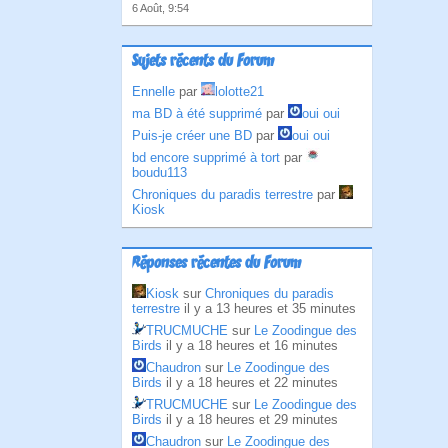
6 Août, 9:54
Sujets récents du Forum
Ennelle
par
lolotte21
ma BD à été supprimé
par
oui oui
Puis-je créer une BD
par
oui oui
bd encore supprimé à tort
par
boudu113
Chroniques du paradis terrestre
par
Kiosk
Réponses récentes du Forum
Kiosk
sur
Chroniques du paradis
terrestre
il y a 13 heures et 35 minutes
TRUCMUCHE
sur
Le Zoodingue des
Birds
il y a 18 heures et 16 minutes
Chaudron
sur
Le Zoodingue des
Birds
il y a 18 heures et 22 minutes
TRUCMUCHE
sur
Le Zoodingue des
Birds
il y a 18 heures et 29 minutes
Chaudron
sur
Le Zoodingue des