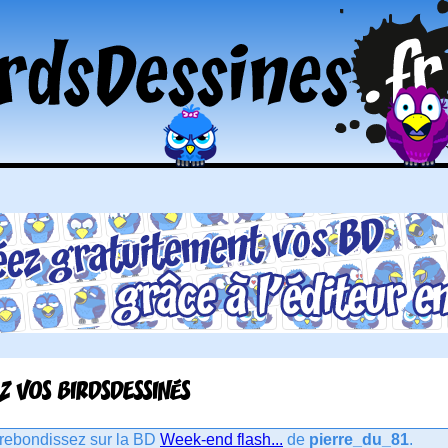
Z VOS BIRDSDESSINÉS
rebondissez sur la BD
Week-end flash...
de
pierre_du_81
.