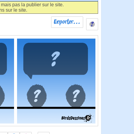
ais pas la publier sur le site.
s sur le site.
Exporter...