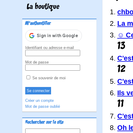
La boutique
chbo
La m
M'authentifier
☺ Ce
13
Identifiant ou adresse e-mail
C'es
Mot de passe
12
Se souvenir de moi
C'es
Ils v
11
Créer un compte
Mot de passe oublié
C'es
Rechercher sur le site
Oh le
Rechercher :