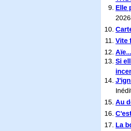
Elle
2026
Carte
Vite 
Aïe...
Si el
ince
J'ign
Inédi
Au do
C'es
La b