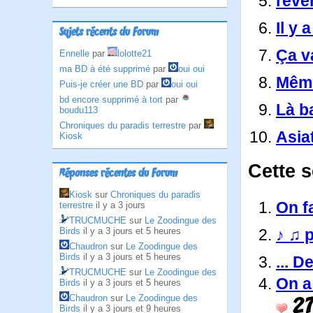
reven
Il y 
Sujets récents du Forum
Ça v
Ennelle
par
lolotte21
ma BD à été supprimé
par
oui oui
Même
Puis-je créer une BD
par
oui oui
bd encore supprimé à tort
par
Là ba
boudu113
Chroniques du paradis terrestre
par
Asia
Kiosk
Cette 
Réponses récentes du Forum
Kiosk
sur
Chroniques du paradis
On fa
terrestre
il y a 3 jours
TRUCMUCHE
sur
Le Zoodingue des
♪ ♫ p
Birds
il y a 3 jours et 5 heures
Chaudron
sur
Le Zoodingue des
Birds
il y a 3 jours et 5 heures
... De
TRUCMUCHE
sur
Le Zoodingue des
On a
Birds
il y a 3 jours et 5 heures
Chaudron
sur
Le Zoodingue des
2
Birds
il y a 3 jours et 9 heures