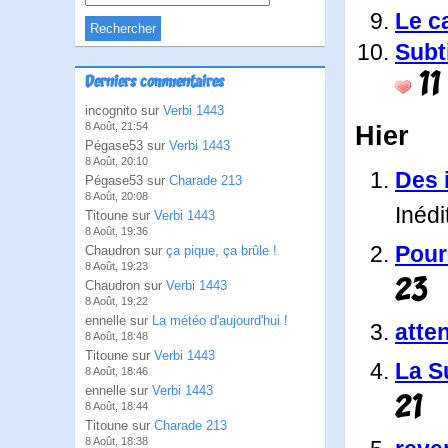
Le ca
Subti
11
Derniers commentaires
incognito sur
Verbi 1443
Hier
8 Août, 21:54
Pégase53 sur
Verbi 1443
8 Août, 20:10
Des 
Pégase53 sur
Charade 213
8 Août, 20:08
Inédi
Titoune sur
Verbi 1443
8 Août, 19:36
Pour 
Chaudron sur
ça pique, ça brûle !
8 Août, 19:23
23
Chaudron sur
Verbi 1443
8 Août, 19:22
ennelle sur
La météo d'aujourd'hui !
atten
8 Août, 18:48
Titoune sur
Verbi 1443
La Su
8 Août, 18:46
ennelle sur
Verbi 1443
21
8 Août, 18:44
Titoune sur
Charade 213
8 Août, 18:38