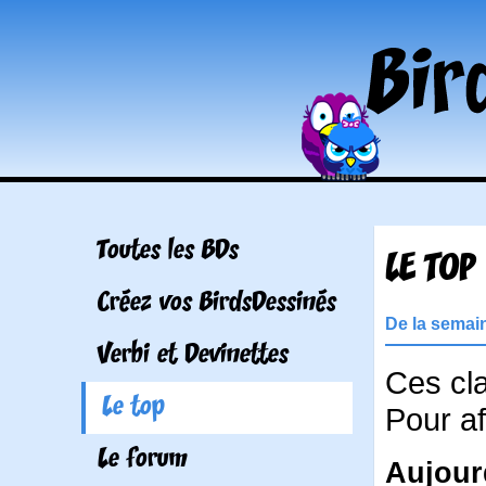
Toutes les BDs
LE TOP
Créez vos BirdsDessinés
De la semai
Verbi et Devinettes
Ces cl
Le top
Pour af
Le forum
Aujour