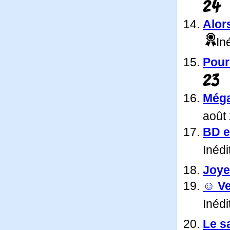
24
Alors
Iné
Pour 
23
Méga
août
BD e
Inédi
Joye
☺ Ve
Inédi
Le s