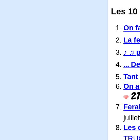
Les 10 
On fa
La f
♪ ♫ p
... De
Tant 
On a
2
Ferai
juill
Les 
TRU