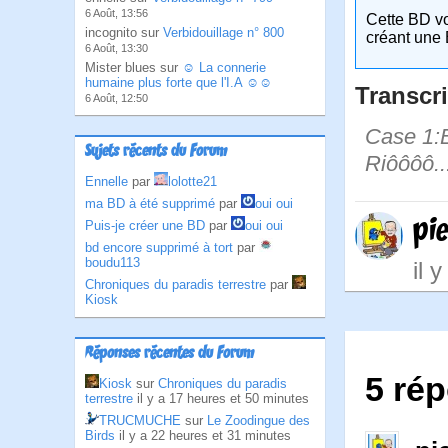
6 Août, 13:56
Cette BD v
incognito sur
Verbidouillage n° 800
créant une 
6 Août, 13:30
Mister blues sur
☺ La connerie
humaine plus forte que l'I.A ☺☺
Transcri
6 Août, 12:50
Case 1:B
Sujets récents du Forum
Riôôôô...
Ennelle
par
lolotte21
ma BD à été supprimé
par
oui oui
pi
Puis-je créer une BD
par
oui oui
bd encore supprimé à tort
par
boudu113
il 
Chroniques du paradis terrestre
par
Kiosk
Réponses récentes du Forum
5 rép
Kiosk
sur
Chroniques du paradis
terrestre
il y a 17 heures et 50 minutes
TRUCMUCHE
sur
Le Zoodingue des
Birds
il y a 22 heures et 31 minutes