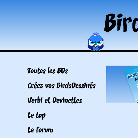
Toutes les BDs
Créez vos BirdsDessinés
Verbi et Devinettes
Le top
Le forum