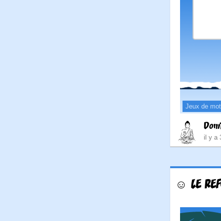
Jeux de mo
Dom
il y a
☺ LE RE