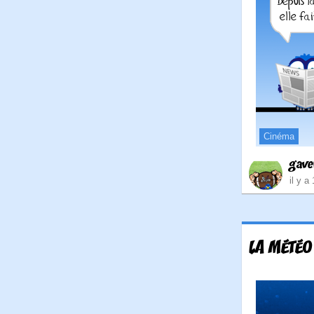
Cinéma
gave
il y a
LA MÉTÉO