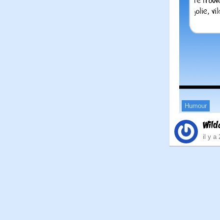
Humour
Wild
il y a