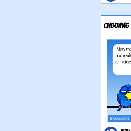
CHBOÏÏNG
Inclassable
maca