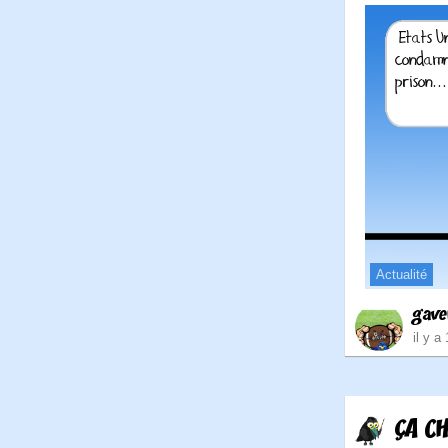
Actualité
gave
il y a
ÇA CH