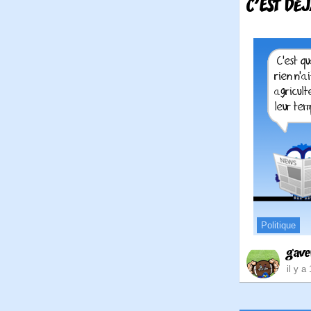
C'EST DÉ
Politique
gave
il y a