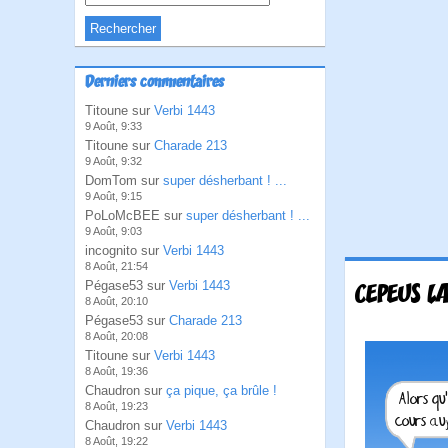
Derniers commentaires
Titoune sur
Verbi 1443
9 Août, 9:33
Titoune sur
Charade 213
9 Août, 9:32
DomTom sur
super désherbant ! ...
9 Août, 9:15
PoLoMcBEE sur
super désherbant ! ...
9 Août, 9:03
incognito sur
Verbi 1443
8 Août, 21:54
Pégase53 sur
Verbi 1443
CEPEUS LA
8 Août, 20:10
Pégase53 sur
Charade 213
8 Août, 20:08
Titoune sur
Verbi 1443
8 Août, 19:36
Chaudron sur
ça pique, ça brûle !
8 Août, 19:23
Chaudron sur
Verbi 1443
8 Août, 19:22