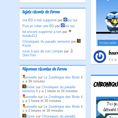
Sujets récents du Forum
ma BD à été supprimé
par
oui oui
Puis-je créer une BD
par
oui oui
bd encore supprimé à tort
par
boudu113
Chroniques du paradis terrestre
par
Inclassable
Kiosk
mise à jour de son compte
par
beur
DomTom
il y a
Réponses récentes du Forum
ennelle
sur
Le Zoodingue des Birds
il
y a 39 minutes
CHRONIQU
Kiosk
sur
Chroniques du paradis
terrestre
il y a 1 heure et 24 minutes
ennelle
sur
Le Zoodingue des Birds
il
y a 1 heure et 35 minutes
ennelle
sur
Le Zoodingue des Birds
il
y a 2 heures et 18 minutes
Kiosk
sur
Chroniques du paradis