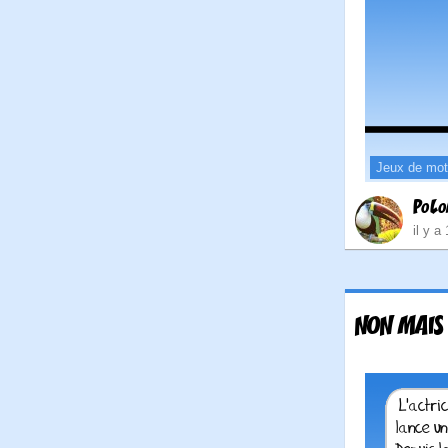
Jeux de mo
PoL
il y a
NON MAIS 