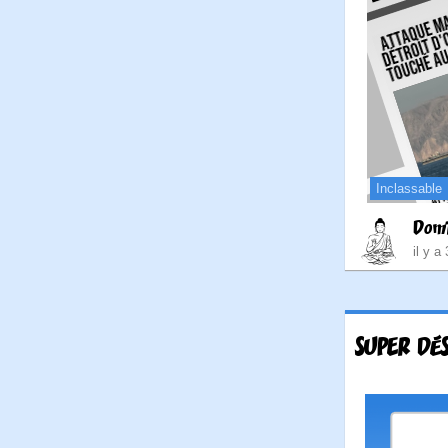
Inclassable
Dom
il y a
SUPER DÉS