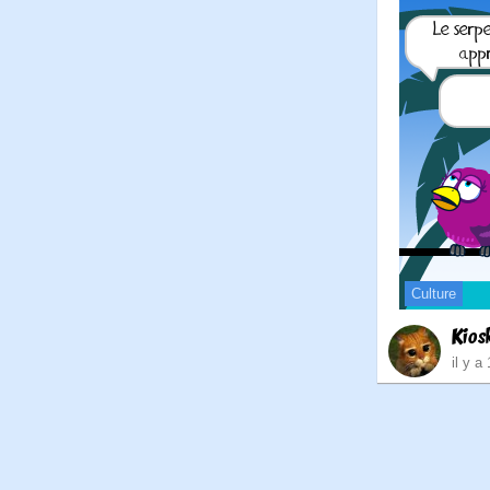
Culture
Kios
il y a