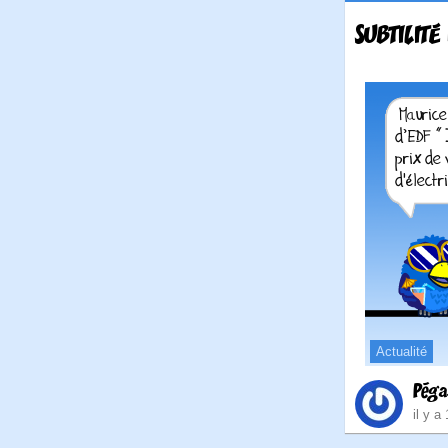
SUBTILITÉ
Actualité
Péga
il y a 