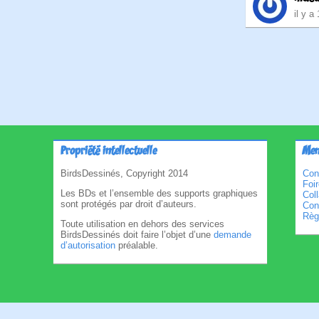
il y a 
Pagina
des
publica
Propriété intellectuelle
Men
BirdsDessinés, Copyright 2014
Con
Foi
Les BDs et l’ensemble des supports graphiques
Col
sont protégés par droit d’auteurs.
Cond
Règl
Toute utilisation en dehors des services
BirdsDessinés doit faire l’objet d’une
demande
d’autorisation
préalable.