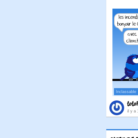
Inclassable
toto
il y a