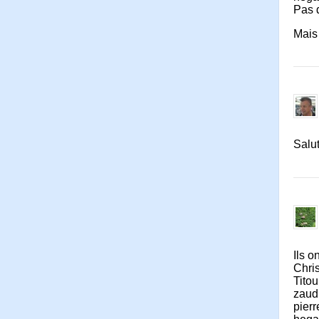
Pas 
Mais
Salut
Ils o
Chri
Tito
zaud
pier