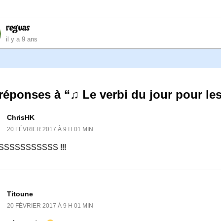
reguas
il y a 9 ans
réponses à “♫ Le verbi du jour pour le
ChrisHK
20 FÉVRIER 2017 À 9 H 01 MIN
SSSSSSSSSSS !!!
Titoune
20 FÉVRIER 2017 À 9 H 01 MIN