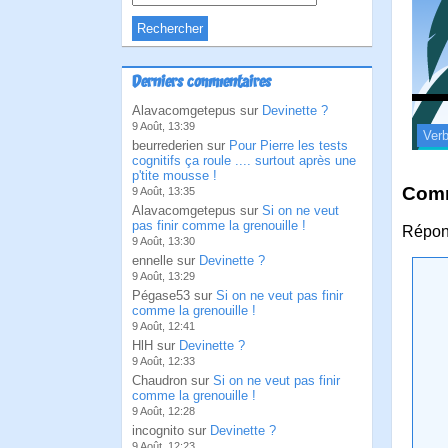
Derniers commentaires
Alavacomgetepus sur
Devinette ?
9 Août, 13:39
Verb
beurrederien sur
Pour Pierre les tests
cognitifs ça roule .... surtout après une
p'tite mousse !
Comm
9 Août, 13:35
Alavacomgetepus sur
Si on ne veut
pas finir comme la grenouille !
Répond
9 Août, 13:30
ennelle sur
Devinette ?
9 Août, 13:29
Pégase53 sur
Si on ne veut pas finir
comme la grenouille !
9 Août, 12:41
HlH sur
Devinette ?
9 Août, 12:33
Chaudron sur
Si on ne veut pas finir
comme la grenouille !
9 Août, 12:28
incognito sur
Devinette ?
9 Août, 12:23