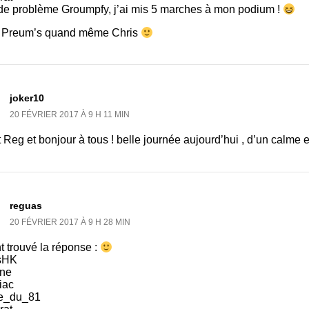
de problème Groumpfy, j’ai mis 5 marches à mon podium !
 Preum’s quand même Chris
joker10
20 FÉVRIER 2017 À 9 H 11 MIN
 Reg et bonjour à tous ! belle journée aujourd’hui , d’un calme e
reguas
20 FÉVRIER 2017 À 9 H 28 MIN
nt trouvé la réponse :
sHK
une
iac
re_du_81