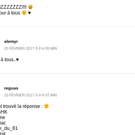
ZZZZZZZ!!!!
our à tous
♥
alemyr
20 FÉVRIER 2017 À 9 H 05 MIN
 à tous..♥
reguas
20 FÉVRIER 2017 À 9 H 07 MIN
nt trouvé la réponse :
sHK
une
iac
re_du_81
rat