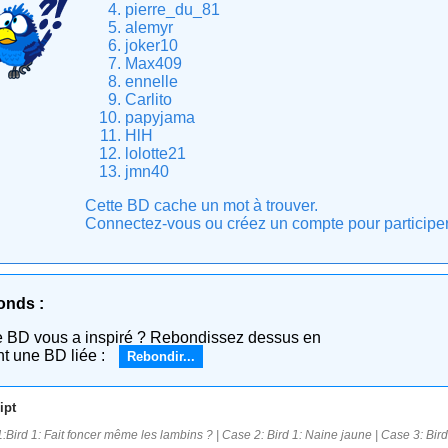
pierre_du_81
alemyr
joker10
Max409
ennelle
Carlito
papyjama
HlH
lolotte21
jmn40
Cette BD cache un mot à trouver.
Connectez-vous ou créez un compte pour participer e
onds :
e BD vous a inspiré ? Rebondissez dessus en
nt une BD liée :
Rebondir...
ipt
:Bird 1: Fait foncer même les lambins ? | Case 2: Bird 1: Naine jaune | Case 3: Bird 