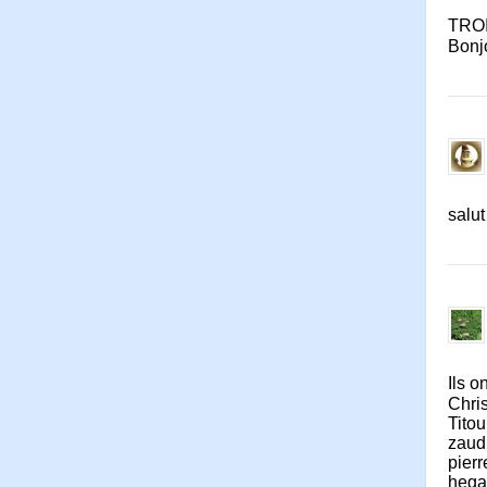
TROI
Bonj
salut
Ils o
Chri
Tito
zaud
pier
hega