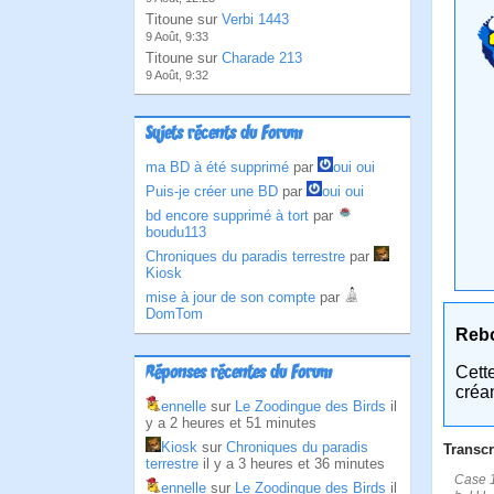
Titoune sur
Verbi 1443
9 Août, 9:33
Titoune sur
Charade 213
9 Août, 9:32
Sujets récents du Forum
ma BD à été supprimé
par
oui oui
Puis-je créer une BD
par
oui oui
bd encore supprimé à tort
par
boudu113
Chroniques du paradis terrestre
par
Kiosk
mise à jour de son compte
par
DomTom
Reb
Réponses récentes du Forum
Cett
créa
ennelle
sur
Le Zoodingue des Birds
il
y a 2 heures et 51 minutes
Kiosk
sur
Chroniques du paradis
Transcr
terrestre
il y a 3 heures et 36 minutes
Case 1
ennelle
sur
Le Zoodingue des Birds
il