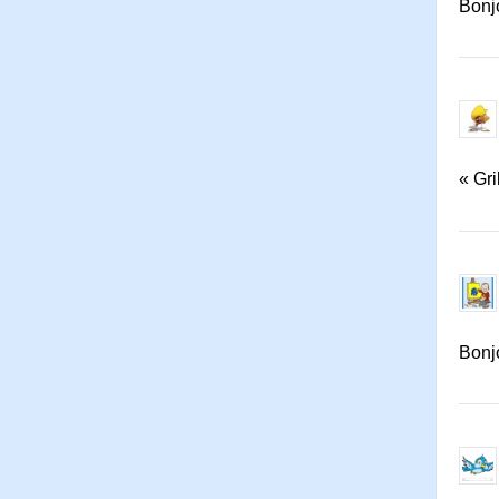
Bonjo
« Gri
Bonj