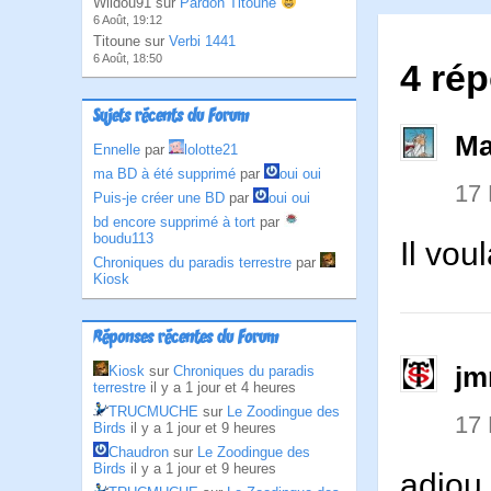
Wildou91 sur
Pardon Titoune
6 Août, 19:12
Titoune sur
Verbi 1441
6 Août, 18:50
4 ré
Sujets récents du Forum
Ma
Ennelle
par
lolotte21
ma BD à été supprimé
par
oui oui
17
Puis-je créer une BD
par
oui oui
bd encore supprimé à tort
par
boudu113
Il vou
Chroniques du paradis terrestre
par
Kiosk
Réponses récentes du Forum
jm
Kiosk
sur
Chroniques du paradis
terrestre
il y a 1 jour et 4 heures
TRUCMUCHE
sur
Le Zoodingue des
17
Birds
il y a 1 jour et 9 heures
Chaudron
sur
Le Zoodingue des
Birds
il y a 1 jour et 9 heures
adiou