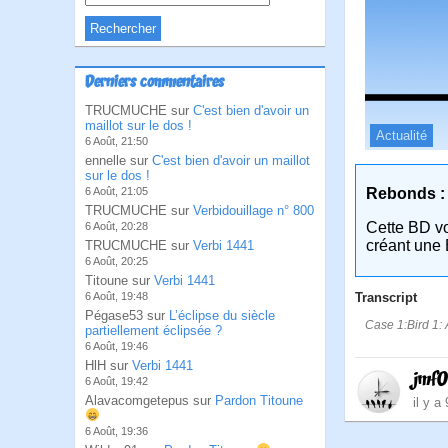
Derniers commentaires
TRUCMUCHE sur
C'est bien d'avoir un
maillot sur le dos !
Actualité
6 Août, 21:50
ennelle sur
C'est bien d'avoir un maillot
sur le dos !
Rebonds :
6 Août, 21:05
TRUCMUCHE sur
Verbidouillage n° 800
Cette BD v
6 Août, 20:28
créant une 
TRUCMUCHE sur
Verbi 1441
6 Août, 20:25
Titoune sur
Verbi 1441
Transcript
6 Août, 19:48
Pégase53 sur
L’éclipse du siècle
Case 1:Bird 1: A
partiellement éclipsée ?
6 Août, 19:46
HlH sur
Verbi 1441
jmf
6 Août, 19:42
Alavacomgetepus sur
Pardon Titoune
il y a
6 Août, 19:36