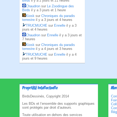
Birds
il y a 2 jours et 21 heures
Chaudron
sur
Le Zoodingue des
Birds
il y a 3 jours et 1 heure
Kiosk
sur
Chroniques du paradis
terrestre
il y a 3 jours et 4 heures
TRUCMUCHE
sur
Ennelle
il y a 3
jours et 4 heures
Chaudron
sur
Ennelle
il y a 3 jours et
7 heures
Kiosk
sur
Chroniques du paradis
terrestre
il y a 4 jours et 3 heures
TRUCMUCHE
sur
Ennelle
il y a 4
jours et 9 heures
Propriété intellectuelle
Men
BirdsDessinés, Copyright 2014
Con
Foi
Les BDs et l’ensemble des supports graphiques
Col
sont protégés par droit d’auteurs.
Cond
Règl
Toute utilisation en dehors des services