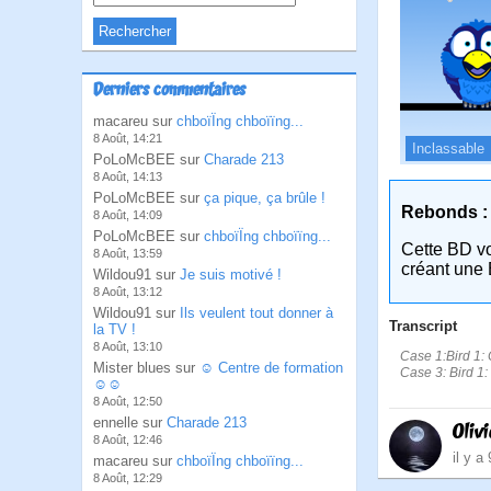
Derniers commentaires
macareu sur
chboïÏng chboïïng...
8 Août, 14:21
Inclassable
PoLoMcBEE sur
Charade 213
8 Août, 14:13
PoLoMcBEE sur
ça pique, ça brûle !
Rebonds :
8 Août, 14:09
PoLoMcBEE sur
chboïÏng chboïïng...
Cette BD v
8 Août, 13:59
créant une 
Wildou91 sur
Je suis motivé !
8 Août, 13:12
Wildou91 sur
Ils veulent tout donner à
Transcript
la TV !
8 Août, 13:10
Case 1:Bird 1: 
Mister blues sur
☺ Centre de formation
Case 3: Bird 1:
☺☺
8 Août, 12:50
ennelle sur
Charade 213
Oliv
8 Août, 12:46
il y a
macareu sur
chboïÏng chboïïng...
8 Août, 12:29