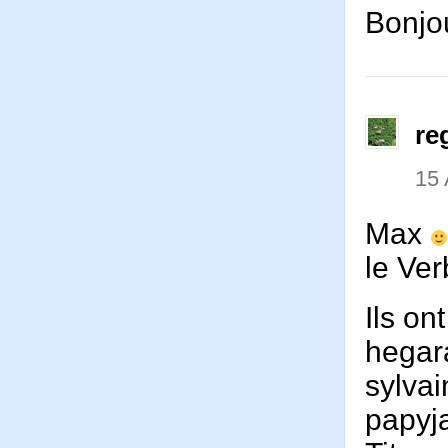
Bonjou
re
15 
Max
le Ver
Ils on
hegar
sylva
papyj