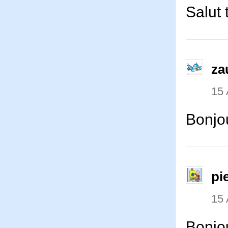
Salut 
za
15 
Bonjo
pi
15 
Bonjou