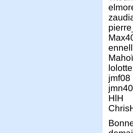
elmor
zaudi
pierr
Max4
ennel
Maho
lolott
jmf08
jmn40
HlH
ChrisH
Bonne 