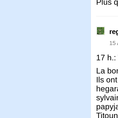
Plus 
re
15 
17 h.
La bo
Ils on
hegar
sylva
papyj
Titou