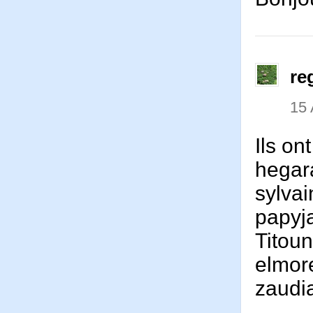
re
15 
Ils on
hegar
sylva
papyj
Titou
elmor
zaudi
____