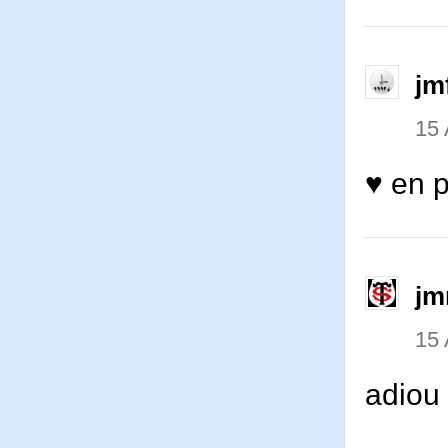
jm
15 
♥ en 
jm
15 
adiou