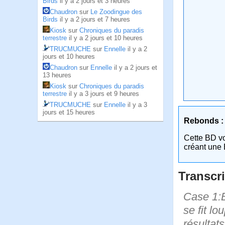
Birds
il y a 2 jours et 3 heures
Chaudron
sur
Le Zoodingue des
Birds
il y a 2 jours et 7 heures
Kiosk
sur
Chroniques du paradis
terrestre
il y a 2 jours et 10 heures
TRUCMUCHE
sur
Ennelle
il y a 2
jours et 10 heures
Chaudron
sur
Ennelle
il y a 2 jours et
13 heures
Kiosk
sur
Chroniques du paradis
terrestre
il y a 3 jours et 9 heures
TRUCMUCHE
sur
Ennelle
il y a 3
jours et 15 heures
Rebonds :
Cette BD v
créant une 
Transcri
Case 1:B
se fit lo
résultats