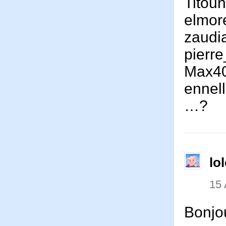
Titou
elmor
zaudi
pierr
Max4
ennel
…?
lo
15 
Bonjou