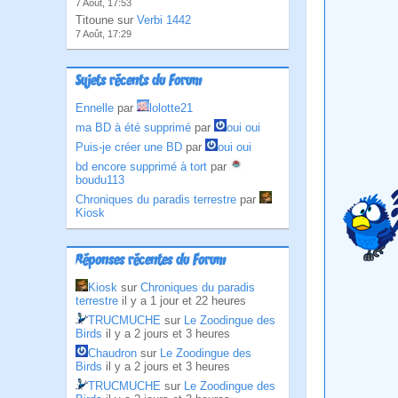
7 Août, 17:53
Titoune sur
Verbi 1442
7 Août, 17:29
Sujets récents du Forum
Ennelle
par
lolotte21
ma BD à été supprimé
par
oui oui
Puis-je créer une BD
par
oui oui
bd encore supprimé à tort
par
boudu113
Chroniques du paradis terrestre
par
Kiosk
Réponses récentes du Forum
Kiosk
sur
Chroniques du paradis
terrestre
il y a 1 jour et 22 heures
TRUCMUCHE
sur
Le Zoodingue des
Birds
il y a 2 jours et 3 heures
Chaudron
sur
Le Zoodingue des
Birds
il y a 2 jours et 3 heures
TRUCMUCHE
sur
Le Zoodingue des