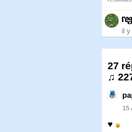
re
il 
27 ré
♫ 22
pa
15 
♥