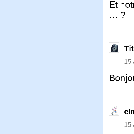
Et no
… ?
Ti
15 
Bonjo
el
15 