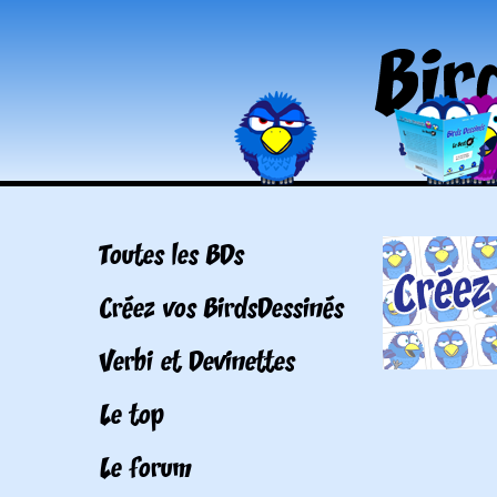
Toutes les BDs
Créez vos BirdsDessinés
Verbi et Devinettes
Le top
Le forum