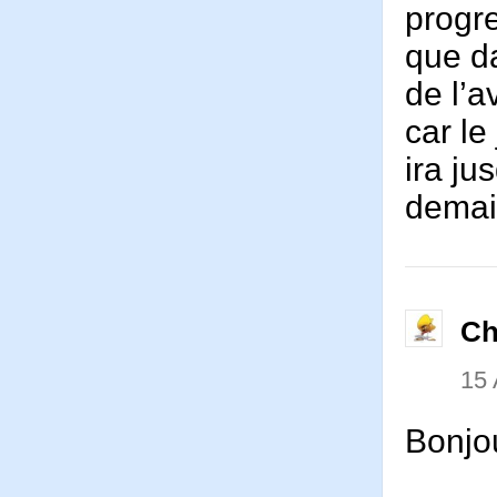
progre
que d
de l’
car le
ira ju
dema
Ch
15 
Bonjo