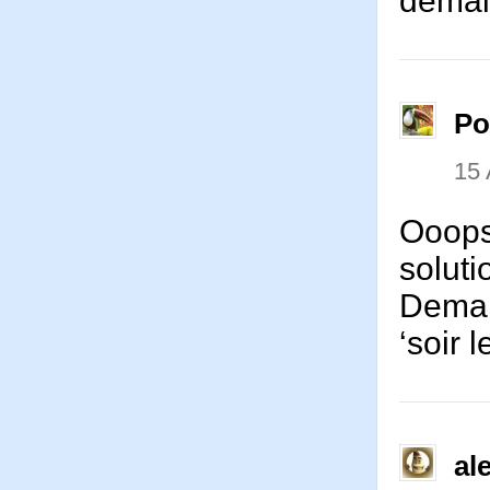
dema
P
15 
Ooops,
soluti
Demain
‘soir 
al