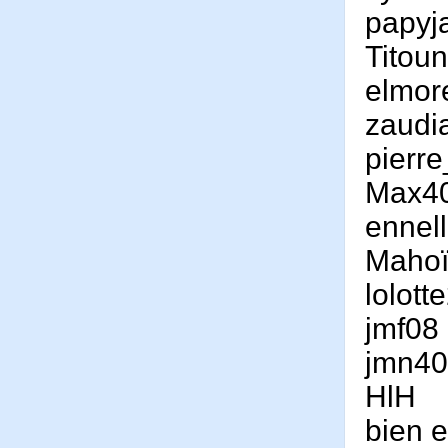
papyj
Titou
elmor
zaudi
pierr
Max4
ennel
Maho
lolott
jmf08
jmn40
HlH
bien 