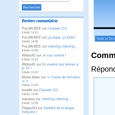
Derniers commentaires
PoLoMcBEE sur
Charade 213
8 Août, 14:13
PoLoMcBEE sur
ça pique, ça brûle !
Verbi et Dev
8 Août, 14:09
PoLoMcBEE sur
chboïÏng chboïïng...
8 Août, 13:59
Comme
Wildou91 sur
Je suis motivé !
8 Août, 13:12
Wildou91 sur
Ils veulent tout donner à
Répond
la TV !
8 Août, 13:10
Mister blues sur
☺ Centre de formation
☺☺
8 Août, 12:50
ennelle sur
Charade 213
8 Août, 12:46
macareu sur
chboïÏng chboïïng...
8 Août, 12:29
Pégase53 sur
Subtilité de la langue
française !