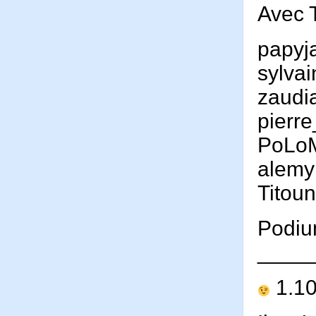
Avec 
papyj
sylva
zaudi
pierr
PoLo
alemy
Titou
Podiu
____
1.1