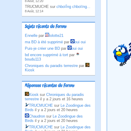
8 Août, 12:20
TRUCMUCHE sur
chboïÏng chboïïng...
8 Août, 12:14
Sujets récents du Forum
Ennelle
par
lolotte21
ma BD à été supprimé
par
oui oui
Puis-je créer une BD
par
oui oui
bd encore supprimé à tort
par
boudu113
Chroniques du paradis terrestre
par
Kiosk
Réponses récentes du Forum
Kiosk
sur
Chroniques du paradis
terrestre
il y a 2 jours et 16 heures
TRUCMUCHE
sur
Le Zoodingue des
Birds
il y a 2 jours et 20 heures
Chaudron
sur
Le Zoodingue des
Birds
il y a 2 jours et 20 heures
TRUCMUCHE
sur
Le Zoodingue des