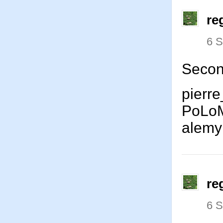
re
6 
Second
pierr
PoLo
alemy
re
6 