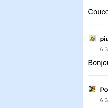
Couco
pi
6 
Bonjou
P
6 