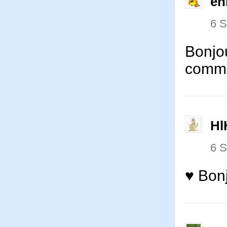
en
6 
Bonjou
comme
Hl
6 
♥ Bonj