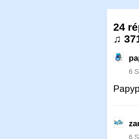
24 ré
♫ 37
pa
6 
Papyp
za
6 