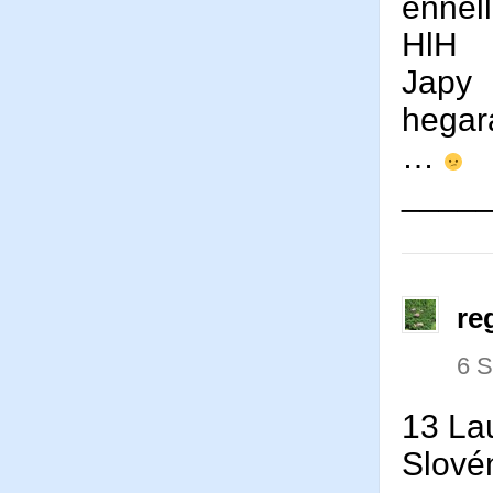
ennel
HlH
Japy
hegar
…
____
re
6 
13 La
Slové