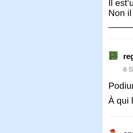
Il est
Non il
____
re
6 
Podiu
À qui 