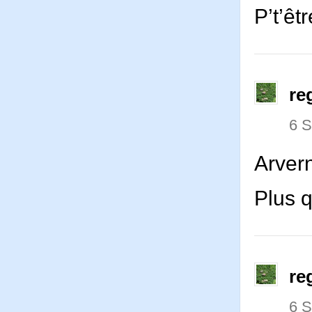
P’t’êt
re
6 
Arver
Plus 
re
6 