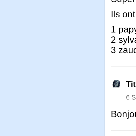
Ils on
1 pap
2 syl
3 zau
Ti
6 
Bonjou