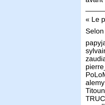
____
« Le p
Selon 
papyj
sylva
zaudi
pierr
PoLo
alemy
Titou
TRU