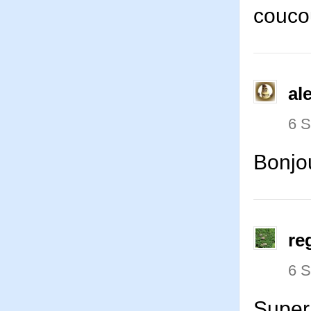
couco
al
6 
Bonjo
re
6 
Super