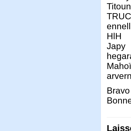
Titou
TRU
ennel
HlH
Japy
hegar
Maho
arver
Bravo 
Bonne
Laiss