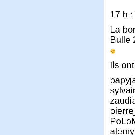
17 h.
La bo
Bulle 
Ils on
papyj
sylva
zaudi
pierr
PoLo
alemy