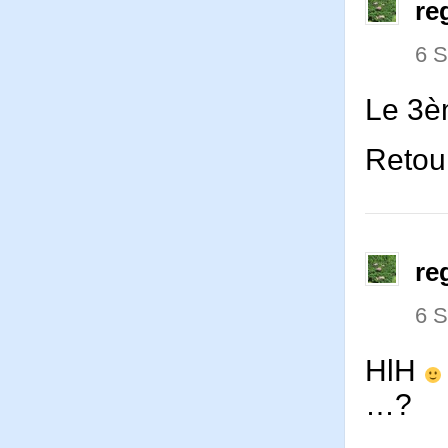
re
6 
Le 3è
Retou
re
6 
HlH
…?