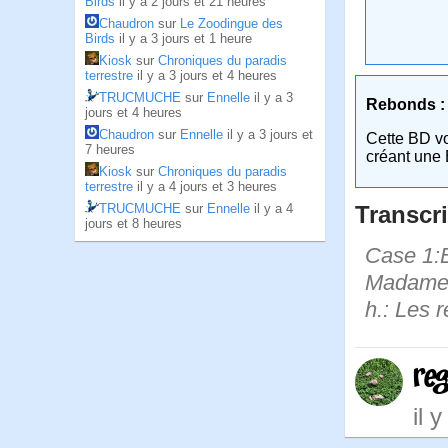
Birds
il y a 2 jours et 21 heures
Chaudron
sur
Le Zoodingue des
Birds
il y a 3 jours et 1 heure
Kiosk
sur
Chroniques du paradis
terrestre
il y a 3 jours et 4 heures
TRUCMUCHE
sur
Ennelle
il y a 3
Rebonds :
jours et 4 heures
Chaudron
sur
Ennelle
il y a 3 jours et
Cette BD v
7 heures
créant une 
Kiosk
sur
Chroniques du paradis
terrestre
il y a 4 jours et 3 heures
TRUCMUCHE
sur
Ennelle
il y a 4
Transcri
jours et 8 heures
Case 1:B
Madame l
h.: Les r
re
il 