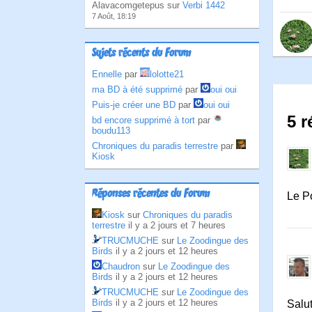
Alavacomgetepus sur
Verbi 1442
7 Août, 18:19
Sujets récents du Forum
Ennelle
par
lolotte21
ma BD à été supprimé
par
oui oui
Puis-je créer une BD
par
oui oui
5 r
bd encore supprimé à tort
par
boudu113
Chroniques du paradis terrestre
par
Kiosk
Réponses récentes du Forum
Le Po
Kiosk
sur
Chroniques du paradis
terrestre
il y a 2 jours et 7 heures
TRUCMUCHE
sur
Le Zoodingue des
Birds
il y a 2 jours et 12 heures
Chaudron
sur
Le Zoodingue des
Birds
il y a 2 jours et 12 heures
TRUCMUCHE
sur
Le Zoodingue des
Birds
il y a 2 jours et 12 heures
Salut