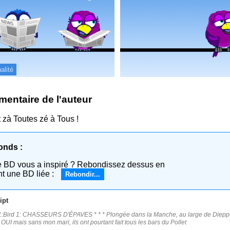
alité
entaire de l'auteur
 zà Toutes zé à Tous !
onds :
e BD vous a inspiré ? Rebondissez dessus en
nt une BD liée :
Rebondir...
ipt
:Bird 1: CHASSEURS D'ÉPAVES * * * Plongée dans la Manche, au large de Dieppe | C
: OUI mais sans mon mari, ils ont pourtant fait tous les bars du Pollet