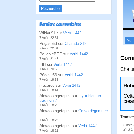
Derniers commentaires
Wildou91 sur
Verbi 1442
7 Août, 22:31
Actu
Pégase53 sur
Charade 212
7 Août, 22:31
PoLoMcBEE sur
Verbi 1442
Comm
7 Août, 21:43
HlH sur
Verbi 1442
Chalut
7 Août, 20:50
Pégase53 sur
Verbi 1442
7 Août, 19:35
macareu sur
Verbi 1442
Reb
7 Août, 18:41
Cett
Alavacomgetepus sur
Il y a bien un
truc non ?
créa
7 Août, 18:25
Alavacomgetepus sur
Ça va dégommer
!
Transcr
7 Août, 18:23
Case 1
Alavacomgetepus sur
Verbi 1442
Bird 1
7 Août, 18:21