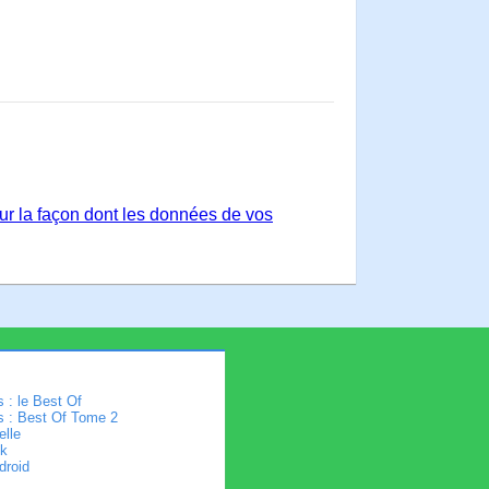
sur la façon dont les données de vos
 : le Best Of
s : Best Of Tome 2
elle
k
droid