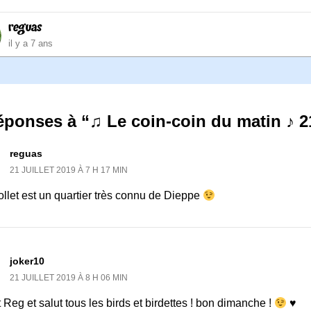
reguas
il y a 7 ans
éponses à “♫ Le coin-coin du matin ♪ 2
reguas
21 JUILLET 2019 À 7 H 17 MIN
llet est un quartier très connu de Dieppe
joker10
21 JUILLET 2019 À 8 H 06 MIN
 Reg et salut tous les birds et birdettes ! bon dimanche !
♥