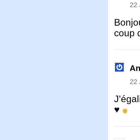
22 
Bonjou
coup 
An
22 
J’éga
♥