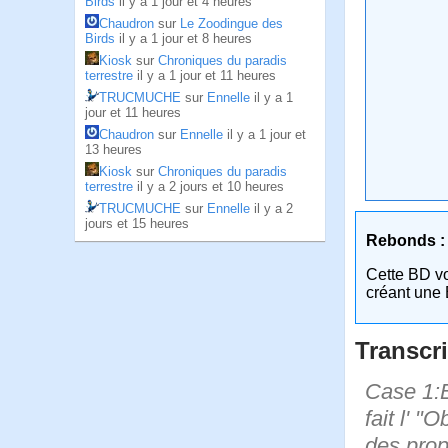
Birds
il y a 1 jour et 4 heures
Chaudron
sur
Le Zoodingue des
Birds
il y a 1 jour et 8 heures
Kiosk
sur
Chroniques du paradis
terrestre
il y a 1 jour et 11 heures
TRUCMUCHE
sur
Ennelle
il y a 1
jour et 11 heures
Chaudron
sur
Ennelle
il y a 1 jour et
13 heures
Kiosk
sur
Chroniques du paradis
terrestre
il y a 2 jours et 10 heures
TRUCMUCHE
sur
Ennelle
il y a 2
jours et 15 heures
Rebonds :
Cette BD v
créant une 
Transcri
Case 1:Bi
fait l' "
des prop