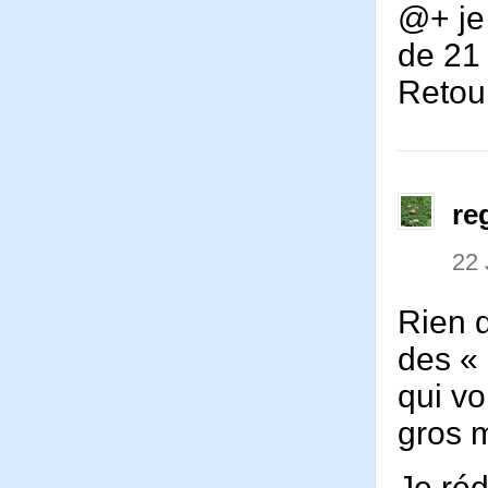
@+ je
de 21
Retou
re
22 
Rien d
des «
qui vo
gros m
Je ré