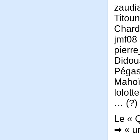
zaudi
Titou
Char
jmf08
pierr
Didou
Péga
Maho
lolott
… (?)
Le « Q
➡ « un