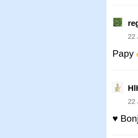
re
22 
Papy
Hl
22 
♥ Bon