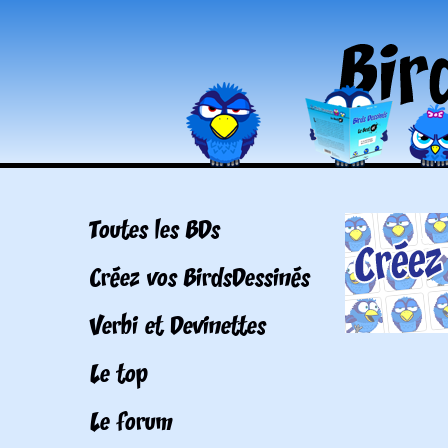
Toutes les BDs
Créez vos BirdsDessinés
Verbi et Devinettes
Le top
Le forum