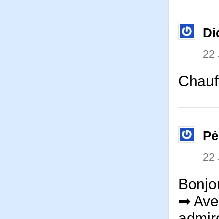
Di
22 
Chauff
Pé
22 
Bonjou
➡ Avec
admire