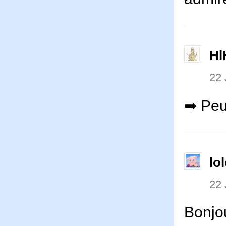
Hl
22 
➡ Peu
lo
22 
Bonjou