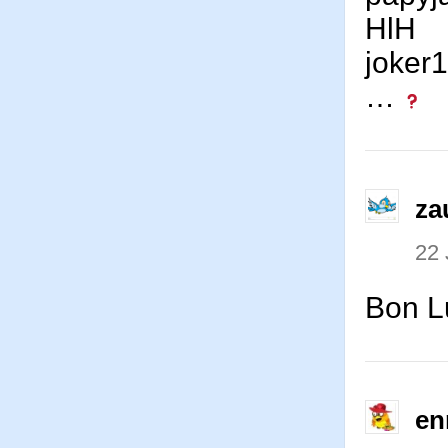
HlH
joker
…
za
22 
Bon Lu
en