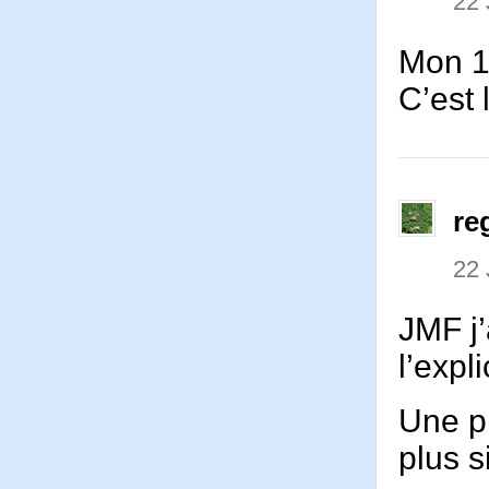
22 
Mon 1
C’est 
re
22 
JMF j’
l’expl
Une p
plus s