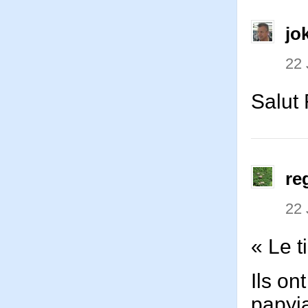
jo
22 
Salut 
re
22 
« Le t
Ils on
papyj