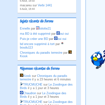
6 Août, 18:50
macareu sur
Verbi 1441
6 Août, 18:44
Sujets récents du Forum
Ennelle
par
lolotte21
ma BD à été supprimé
par
oui oui
Puis-je créer une BD
par
oui oui
bd encore supprimé à tort
par
boudu113
Chroniques du paradis terrestre
par
Kiosk
Réponses récentes du Forum
Kiosk
sur
Chroniques du paradis
terrestre
il y a 23 heures et 6 minutes
TRUCMUCHE
sur
Le Zoodingue des
Birds
il y a 1 jour et 3 heures
Chaudron
sur
Le Zoodingue des
Birds
il y a 1 jour et 3 heures
TRUCMUCHE
sur
Le Zoodingue des