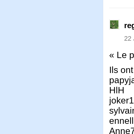
re
22 
« Le p
Ils on
papyj
HlH
joker
sylva
ennel
Anne