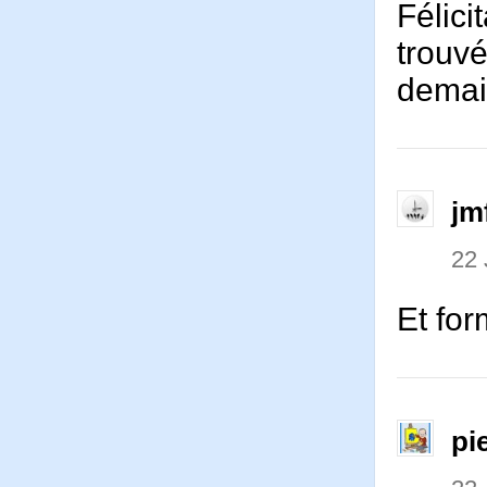
Félici
trouv
demai
jm
22 
Et fo
pi