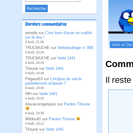
Derniers commentaires
ennelle sur
C'est bien d'avoir un maillot
sur le dos !
6 Août, 21:05
Verbi et Dev
TRUCMUCHE sur
Verbidouillage n° 800
6 Août, 20:28
TRUCMUCHE sur
Verbi 1441
Comme
6 Août, 20:25
Titoune sur
Verbi 1441
6 Août, 19:48
Il rest
Pégase53 sur
L’éclipse du siècle
partiellement éclipsée ?
6 Août, 19:46
HlH sur
Verbi 1441
6 Août, 19:42
Alavacomgetepus sur
Pardon Titoune
6 Août, 19:36
Wildou91 sur
Pardon Titoune
6 Août, 19:12
Titoune sur
Verbi 1441