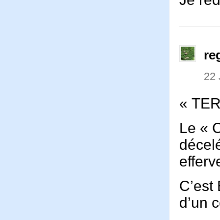
re
22 
« TE
Le «
décelé
effer
C’est
d’un 