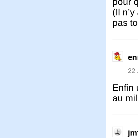
pour q
(Il n’
pas to
en
22 
Enfin 
au mil
jm