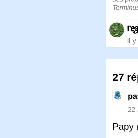
Terminus
re
il 
27 ré
pa
22 
Papy r