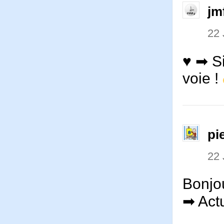
jm
22 
♥ ➡ Si
voie !
pi
22 
Bonjou
➡ Actu