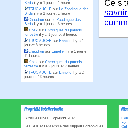
Ce sit
Birds
il y a 1 jour et 1 heure
TRUCMUCHE
sur
Le Zoodingue des
savoir
Birds
il y a 1 jour et 1 heure
comme
Chaudron
sur
Le Zoodingue des
Birds
il y a 1 jour et 6 heures
Kiosk
sur
Chroniques du paradis
terrestre
il y a 1 jour et 8 heures
TRUCMUCHE
sur
Ennelle
il y a 1
jour et 8 heures
Chaudron
sur
Ennelle
il y a 1 jour et
11 heures
Kiosk
sur
Chroniques du paradis
terrestre
il y a 2 jours et 7 heures
TRUCMUCHE
sur
Ennelle
il y a 2
jours et 13 heures
Propriété intellectuelle
Men
BirdsDessinés, Copyright 2014
Con
Foi
Les BDs et l’ensemble des supports graphiques
Col