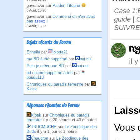
gaveravar sur
Pardon Titoune
Case 1:B
6 Août, 18:28
gaveravar sur
Comme si on n'en avait
guide |
pas assez !
SUIVRE
6 Août, 18:27
Sujets récents du Forum
re
Ennelle
par
lolotte21
ma BD à été supprimé
par
oui oui
il 
Puis-je créer une BD
par
oui oui
bd encore supprimé à tort
par
boudu113
Chroniques du paradis terrestre
par
Kiosk
Réponses récentes du Forum
Laiss
Kiosk
sur
Chroniques du paradis
terrestre
il y a 20 heures et 40 minutes
Vous 
TRUCMUCHE
sur
Le Zoodingue des
Birds
il y a 1 jour et 1 heure
Chaudron
sur
Le Zoodingue des