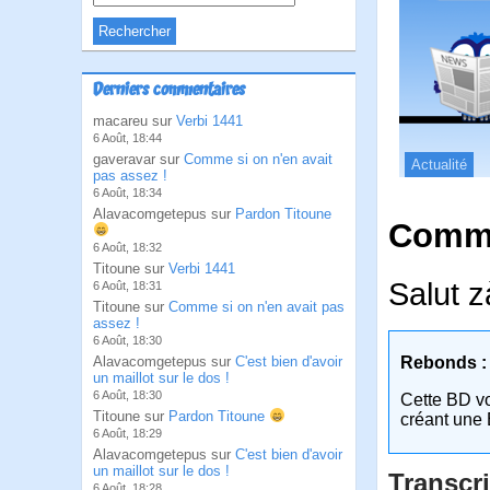
Derniers commentaires
macareu sur
Verbi 1441
6 Août, 18:44
gaveravar sur
Comme si on n'en avait
Actualité
pas assez !
6 Août, 18:34
Alavacomgetepus sur
Pardon Titoune
Comme
6 Août, 18:32
Titoune sur
Verbi 1441
Salut z
6 Août, 18:31
Titoune sur
Comme si on n'en avait pas
assez !
6 Août, 18:30
Alavacomgetepus sur
C'est bien d'avoir
Rebonds :
un maillot sur le dos !
6 Août, 18:30
Cette BD v
Titoune sur
Pardon Titoune
créant une 
6 Août, 18:29
Alavacomgetepus sur
C'est bien d'avoir
un maillot sur le dos !
Transcri
6 Août, 18:28