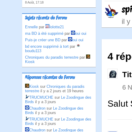
8 Août, 17:18
spi
Sujets récents du Forum
il 
Ennelle
par
lolotte21
ma BD à été supprimé
par
oui oui
Puis-je créer une BD
par
oui oui
bd encore supprimé à tort
par
boudu113
4 rép
Chroniques du paradis terrestre
par
Kiosk
Ti
Réponses récentes du Forum
6 
Kiosk
sur
Chroniques du paradis
terrestre
il y a 2 jours et 19 heures
TRUCMUCHE
sur
Le Zoodingue des
Salut 
Birds
il y a 3 jours
Chaudron
sur
Le Zoodingue des
Birds
il y a 3 jours
TRUCMUCHE
sur
Le Zoodingue des
Birds
il y a 3 jours
Chaudron
sur
Le Zoodingue des