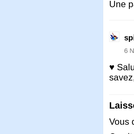
Une pa
sp
6 
♥ Salu
savez,
Laiss
Vous 