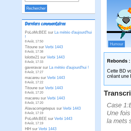
Derniers commentaires
PoLoMcBEE sur
La météo d'aujourd'hui
!
8 Août, 17:50
Humour
Titoune sur
Verbi 1443
8 Août, 17:38
lolotte21 sur
Verbi 1443
Rebonds :
8 Août, 17:33
gaveravar sur
La météo d'aujourd'hui !
Cette BD v
8 Août, 17:27
créant une 
macareu sur
Verbi 1443
8 Août, 17:22
Titoune sur
Verbi 1443
Transcri
8 Août, 17:20
macareu sur
Verbi 1443
8 Août, 17:20
Case 1:B
Alavacomgetepus sur
Verbi 1443
Une fois 
8 Août, 17:19
PoLoMcBEE sur
Verbi 1443
la mets s
8 Août, 17:19
HlH sur
Verbi 1443