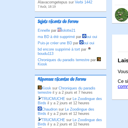
Alavacomgetepus sur
Verbi 1442
7 Août, 18:19
Sujets récents du Forum
Ennelle
par
lolotte21
ma BD à été supprimé
par
oui oui
Puis-je créer une BD
par
oui oui
bd encore supprimé à tort
par
boudu113
Lai
Chroniques du paradis terrestre
par
Kiosk
Vous
Réponses récentes du Forum
Ce si
comm
Kiosk
sur
Chroniques du paradis
terrestre
il y a 2 jours et 7 heures
TRUCMUCHE
sur
Le Zoodingue des
Birds
il y a 2 jours et 12 heures
Chaudron
sur
Le Zoodingue des
Birds
il y a 2 jours et 12 heures
TRUCMUCHE
sur
Le Zoodingue des
Birds
il y a 2 jours et 12 heures