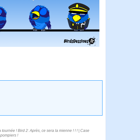
tournée ! Bird 2: Après, ce sera la mienne ! ! ! | Case
s pompiers !