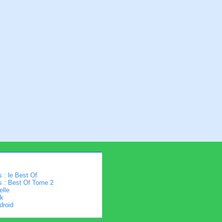
 : le Best Of
s : Best Of Tome 2
elle
k
droid