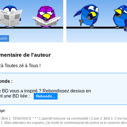
alité
entaire de l'auteur
zà Toutes zé à Tous !
onds :
e BD vous a inspiré ? Rebondissez dessus en
nt une BD liée :
Rebondir...
ipt
:Bird 1: TENDANCE * * * L'apéritif retrouve sa convivialité | Case 2: Bird 1: C'est ma 
d 1: Mais attendez les copains, j'ai invité le commissariat de police et la caserne de