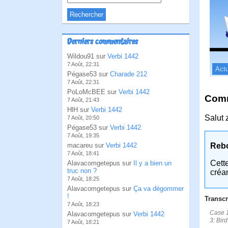
Derniers commentaires
Wildou91 sur
Verbi 1442
7 Août, 22:31
Actu
Pégase53 sur
Charade 212
7 Août, 22:31
PoLoMcBEE sur
Verbi 1442
Comm
7 Août, 21:43
HlH sur
Verbi 1442
Salut 
7 Août, 20:50
Pégase53 sur
Verbi 1442
7 Août, 19:35
macareu sur
Verbi 1442
Reb
7 Août, 18:41
Cett
Alavacomgetepus sur
Il y a bien un
truc non ?
créa
7 Août, 18:25
Alavacomgetepus sur
Ça va dégommer
!
Transcr
7 Août, 18:23
Case 1
Alavacomgetepus sur
Verbi 1442
3: Bir
7 Août, 18:21