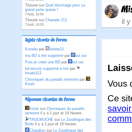
Titoune sur
Quel dommage pour ce
Mi
grand porte queue !
7 Août, 10:55
il 
Titoune sur
Charade 212
7 Août, 10:53
Sujets récents du Forum
Ennelle
par
lolotte21
ma BD à été supprimé
par
oui oui
Puis-je créer une BD
par
oui oui
Laiss
bd encore supprimé à tort
par
boudu113
Chroniques du paradis terrestre
par
Vous 
Kiosk
Ce sit
Réponses récentes du Forum
savoir
Kiosk
sur
Chroniques du paradis
terrestre
il y a 1 jour et 14 heures
comme
TRUCMUCHE
sur
Le Zoodingue des
Birds
il y a 1 jour et 19 heures
Chaudron
sur
Le Zoodingue des