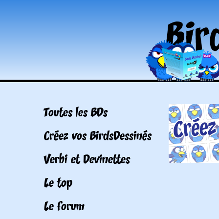
Toutes les BDs
Créez vos BirdsDessinés
Verbi et Devinettes
Le top
Le forum