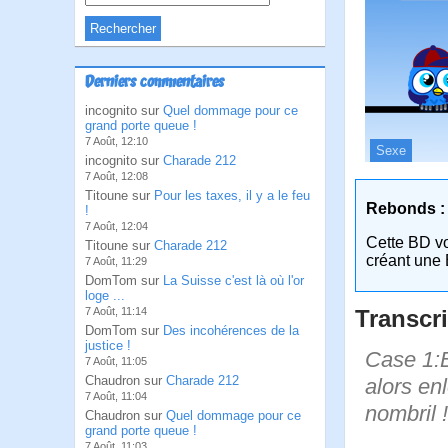
Derniers commentaires
incognito sur
Quel dommage pour ce
grand porte queue !
7 Août, 12:10
Sexe
incognito sur
Charade 212
7 Août, 12:08
Titoune sur
Pour les taxes, il y a le feu
Rebonds :
!
7 Août, 12:04
Cette BD v
Titoune sur
Charade 212
créant une 
7 Août, 11:29
DomTom sur
La Suisse c'est là où l'or
loge ...
Transcri
7 Août, 11:14
DomTom sur
Des incohérences de la
justice !
Case 1:B
7 Août, 11:05
Chaudron sur
Charade 212
alors en
7 Août, 11:04
nombril 
Chaudron sur
Quel dommage pour ce
grand porte queue !
7 Août, 11:03