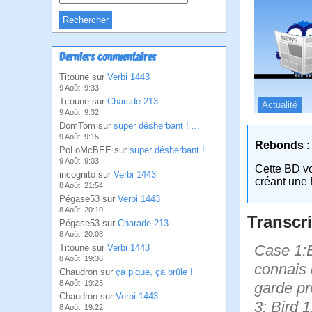
Derniers commentaires
Titoune sur
Verbi 1443
9 Août, 9:33
Titoune sur
Charade 213
Actualité
9 Août, 9:32
DomTom sur
super désherbant ! ...
9 Août, 9:15
Rebonds :
PoLoMcBEE sur
super désherbant ! ...
9 Août, 9:03
Cette BD v
incognito sur
Verbi 1443
créant une 
8 Août, 21:54
Pégase53 sur
Verbi 1443
8 Août, 20:10
Transcri
Pégase53 sur
Charade 213
8 Août, 20:08
Case 1:B
Titoune sur
Verbi 1443
8 Août, 19:36
connais 
Chaudron sur
ça pique, ça brûle !
8 Août, 19:23
garde pr
Chaudron sur
Verbi 1443
3: Bird 
8 Août, 19:22