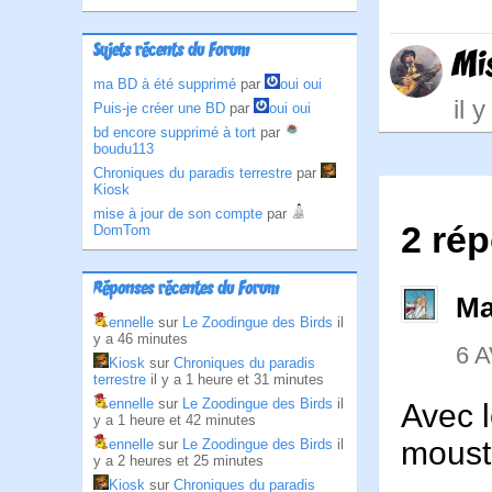
Sujets récents du Forum
Mi
ma BD à été supprimé
par
oui oui
il 
Puis-je créer une BD
par
oui oui
bd encore supprimé à tort
par
boudu113
Chroniques du paradis terrestre
par
Kiosk
mise à jour de son compte
par
2 ré
DomTom
Réponses récentes du Forum
Ma
ennelle
sur
Le Zoodingue des Birds
il
y a 46 minutes
6 A
Kiosk
sur
Chroniques du paradis
terrestre
il y a 1 heure et 31 minutes
ennelle
sur
Le Zoodingue des Birds
il
Avec l
y a 1 heure et 42 minutes
moust
ennelle
sur
Le Zoodingue des Birds
il
y a 2 heures et 25 minutes
Kiosk
sur
Chroniques du paradis