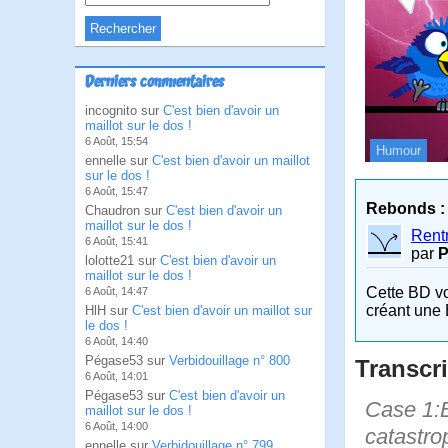
Derniers commentaires
incognito sur
C'est bien d'avoir un
maillot sur le dos !
6 Août, 15:54
Humour
ennelle sur
C'est bien d'avoir un maillot
sur le dos !
6 Août, 15:47
Rebonds :
Chaudron sur
C'est bien d'avoir un
maillot sur le dos !
Rent
6 Août, 15:41
par
lolotte21 sur
C'est bien d'avoir un
maillot sur le dos !
Cette BD v
6 Août, 14:47
créant une 
HlH sur
C'est bien d'avoir un maillot sur
le dos !
6 Août, 14:40
Pégase53 sur
Verbidouillage n° 800
Transcri
6 Août, 14:01
Pégase53 sur
C'est bien d'avoir un
Case 1:B
maillot sur le dos !
6 Août, 14:00
catastro
ennelle sur
Verbidouillage n° 799