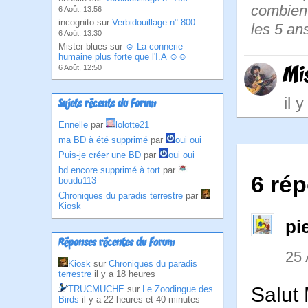
combien 
6 Août, 13:56
incognito sur
Verbidouillage n° 800
les 5 ans
6 Août, 13:30
Mister blues sur
☺ La connerie
humaine plus forte que l'I.A ☺☺
Mi
6 Août, 12:50
il 
Sujets récents du Forum
Ennelle
par
lolotte21
ma BD à été supprimé
par
oui oui
Puis-je créer une BD
par
oui oui
bd encore supprimé à tort
par
6 ré
boudu113
Chroniques du paradis terrestre
par
Kiosk
pi
Réponses récentes du Forum
25 
Kiosk
sur
Chroniques du paradis
terrestre
il y a 18 heures
Salut
TRUCMUCHE
sur
Le Zoodingue des
Birds
il y a 22 heures et 40 minutes