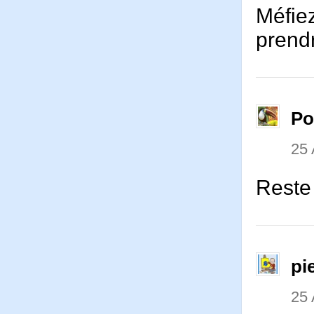
Méfie
prend
P
25 
Reste 
pi
25 