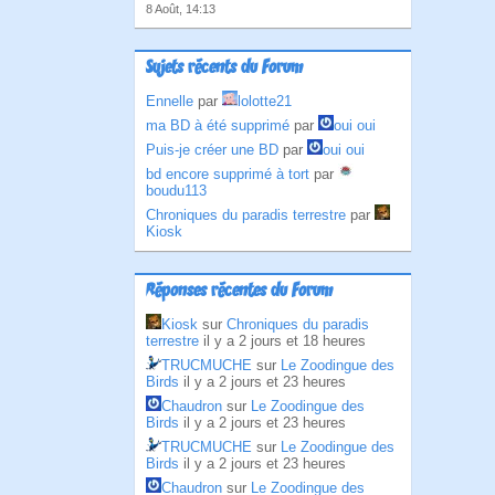
8 Août, 14:13
Sujets récents du Forum
Ennelle
par
lolotte21
ma BD à été supprimé
par
oui oui
Puis-je créer une BD
par
oui oui
bd encore supprimé à tort
par
boudu113
Chroniques du paradis terrestre
par
Kiosk
Réponses récentes du Forum
Kiosk
sur
Chroniques du paradis
terrestre
il y a 2 jours et 18 heures
TRUCMUCHE
sur
Le Zoodingue des
Birds
il y a 2 jours et 23 heures
Chaudron
sur
Le Zoodingue des
Birds
il y a 2 jours et 23 heures
TRUCMUCHE
sur
Le Zoodingue des
Birds
il y a 2 jours et 23 heures
Chaudron
sur
Le Zoodingue des