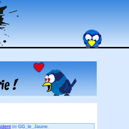
sident
de
GG_le_Jaune
.