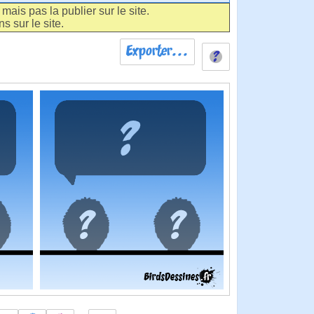
ais pas la publier sur le site.
s sur le site.
Exporter...