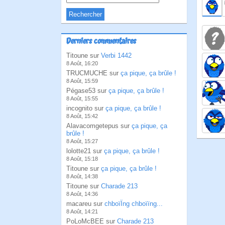
Derniers commentaires
Titoune sur
Verbi 1442
8 Août, 16:20
TRUCMUCHE sur
ça pique, ça brûle !
8 Août, 15:59
Pégase53 sur
ça pique, ça brûle !
8 Août, 15:55
incognito sur
ça pique, ça brûle !
8 Août, 15:42
Alavacomgetepus sur
ça pique, ça
brûle !
8 Août, 15:27
lolotte21 sur
ça pique, ça brûle !
8 Août, 15:18
Titoune sur
ça pique, ça brûle !
8 Août, 14:38
Titoune sur
Charade 213
8 Août, 14:36
macareu sur
chboïÏng chboïïng...
8 Août, 14:21
PoLoMcBEE sur
Charade 213