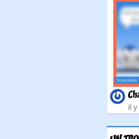
Inclassable
Ch
il 