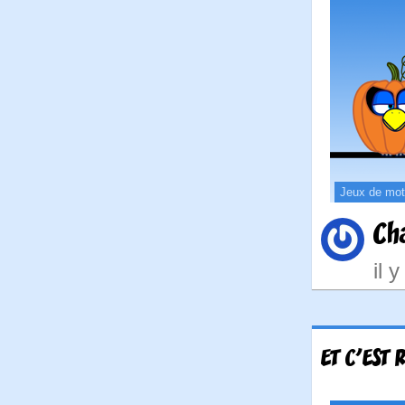
Jeux de mo
Ch
il 
ET C'EST 