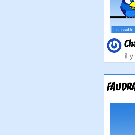
Inclassable
Ch
il 
FAUDRA