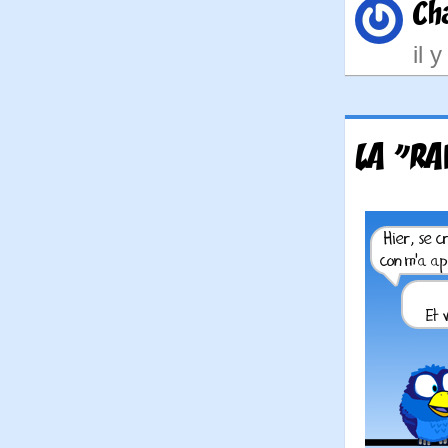
Ch
il 
LA "RAI