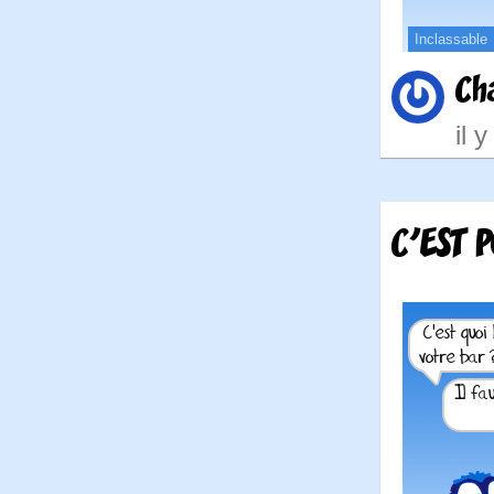
Inclassable
Ch
il 
C'EST 