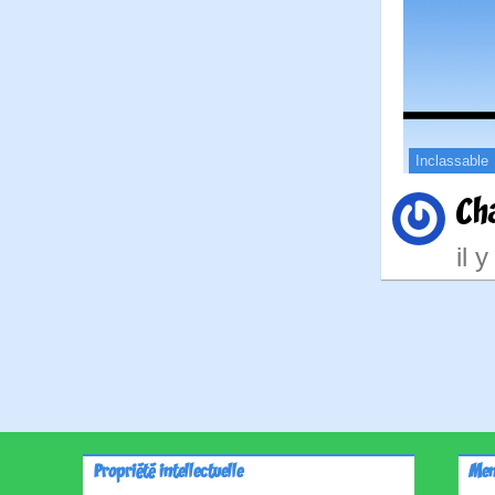
Inclassable
Ch
il 
Pagina
des
publica
Propriété intellectuelle
Men