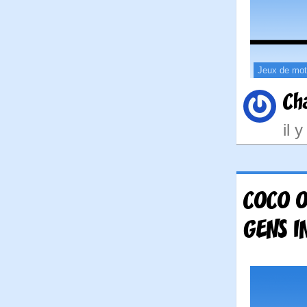
Jeux de mo
Ch
il 
COCO O
GENS I