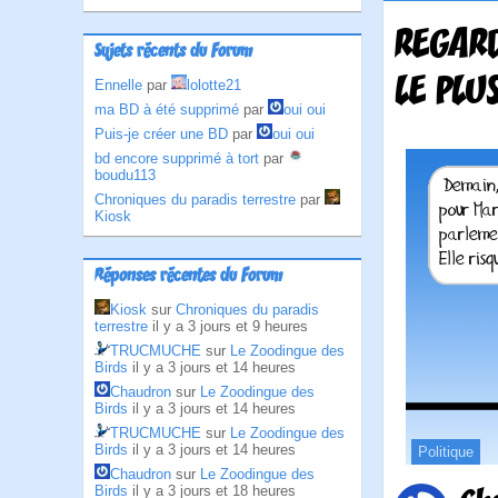
REGARD
Sujets récents du Forum
LE PLU
Ennelle
par
lolotte21
ma BD à été supprimé
par
oui oui
Puis-je créer une BD
par
oui oui
bd encore supprimé à tort
par
boudu113
Chroniques du paradis terrestre
par
Kiosk
Réponses récentes du Forum
Kiosk
sur
Chroniques du paradis
terrestre
il y a 3 jours et 9 heures
TRUCMUCHE
sur
Le Zoodingue des
Birds
il y a 3 jours et 14 heures
Chaudron
sur
Le Zoodingue des
Birds
il y a 3 jours et 14 heures
TRUCMUCHE
sur
Le Zoodingue des
Birds
il y a 3 jours et 14 heures
Politique
Chaudron
sur
Le Zoodingue des
Birds
il y a 3 jours et 18 heures