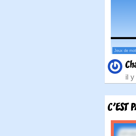
Jeux de mo
Ch
il 
C'EST 