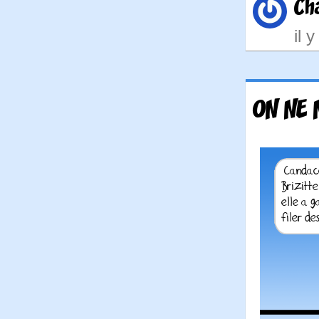
Ch
il 
ON NE 