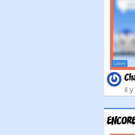
Culture
Ch
il 
ENCORE