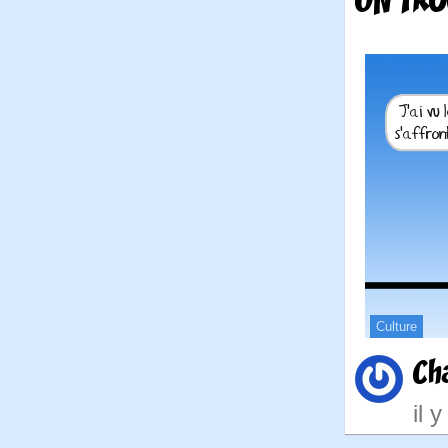
UN TRO
Culture
Ch
il 