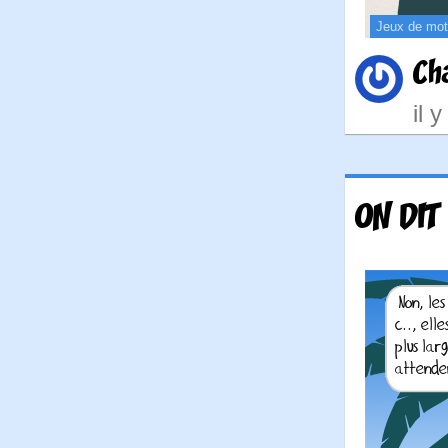
Jeux de mo
Ch
il 
ON DIT