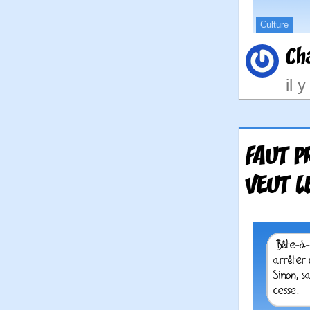
Culture
Ch
il 
FAUT P
VEUT L