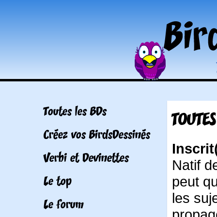
Toutes les BDs
TOUTES
Créez vos BirdsDessinés
Inscrit
Verbi et Devinettes
Natif d
peut qu
Le top
les suj
Le forum
propagé