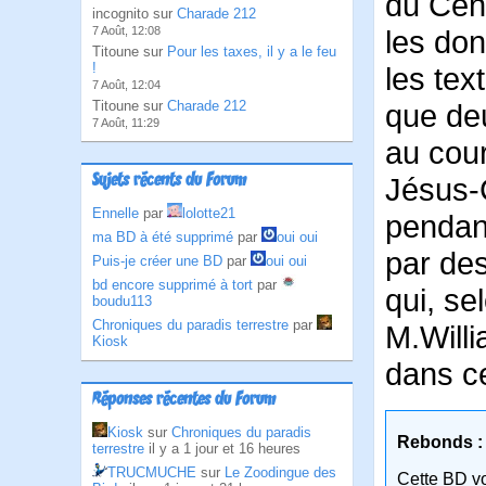
du Cen
incognito sur
Charade 212
7 Août, 12:08
les don
Titoune sur
Pour les taxes, il y a le feu
!
les te
7 Août, 12:04
Titoune sur
Charade 212
que deu
7 Août, 11:29
au cour
Sujets récents du Forum
Jésus-C
Ennelle
par
lolotte21
pendant
ma BD à été supprimé
par
oui oui
par des
Puis-je créer une BD
par
oui oui
bd encore supprimé à tort
par
qui, se
boudu113
Chroniques du paradis terrestre
par
M.Willi
Kiosk
dans ce
Réponses récentes du Forum
Kiosk
sur
Chroniques du paradis
Rebonds :
terrestre
il y a 1 jour et 16 heures
TRUCMUCHE
sur
Le Zoodingue des
Cette BD v