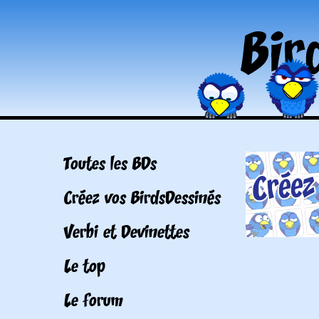
Toutes les BDs
Créez vos BirdsDessinés
Verbi et Devinettes
Le top
Le forum