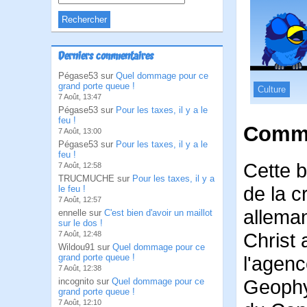
Derniers commentaires
Pégase53 sur
Quel dommage pour ce
grand porte queue !
Culture
7 Août, 13:47
Pégase53 sur
Pour les taxes, il y a le
feu !
Comme
7 Août, 13:00
Pégase53 sur
Pour les taxes, il y a le
feu !
Cette b
7 Août, 12:58
TRUCMUCHE sur
Pour les taxes, il y a
de la c
le feu !
7 Août, 12:57
alleman
ennelle sur
C'est bien d'avoir un maillot
sur le dos !
Christ 
7 Août, 12:48
Wildou91 sur
Quel dommage pour ce
grand porte queue !
l'agenc
7 Août, 12:38
Geophy
incognito sur
Quel dommage pour ce
grand porte queue !
7 Août, 12:10