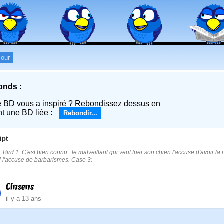
our
onds :
e BD vous a inspiré ? Rebondissez dessus en
nt une BD liée :
Rebondir...
ipt
:Bird 1: C'est bien connu : le malveillant qui veut tuer son chien l'accuse d'avoir la 
 l'accuse de barbarismes. Case 3:
Cinsens
il y a 13 ans