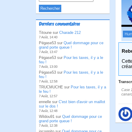
Derniers commentaires
Titoune sur
Charade 212
Hum
7 Août, 14:40
Pégase53 sur
Quel dommage pour ce
grand porte queue !
Reb
7 Août, 13:47
Pégase53 sur
Pour les taxes, il y a le
Cett
feu !
créa
7 Août, 13:00
Pégase53 sur
Pour les taxes, il y a le
feu !
Transcr
7 Août, 12:58
TRUCMUCHE sur
Pour les taxes, il y a
Case 1
le feu !
canard
7 Août, 12:57
ennelle sur
C'est bien d'avoir un maillot
sur le dos !
7 Août, 12:48
Wildou91 sur
Quel dommage pour ce
grand porte queue !
7 Août, 12:38
incognito sur
Quel dommage pour ce