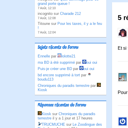
grand porte queue !
7 Août, 12:10
incognito sur
Charade 212
5 r
7 Août, 12:08
Titoune sur
Pour les taxes, il y a le feu
!
7 Août, 12:04
Sujets récents du Forum
Et si
Ennelle
par
lolotte21
ma BD à été supprimé
par
oui oui
Puis-je créer une BD
par
oui oui
bd encore supprimé à tort
par
boudu113
Chroniques du paradis terrestre
par
Kiosk
Pour 
Réponses récentes du Forum
Kiosk
sur
Chroniques du paradis
terrestre
il y a 1 jour et 17 heures
TRUCMUCHE
sur
Le Zoodingue des