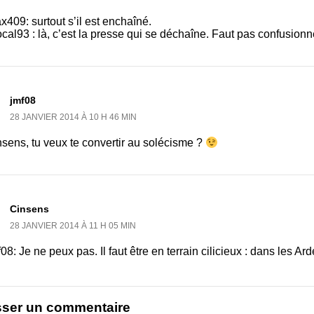
09: surtout s’il est enchaîné.
al93 : là, c’est la presse qui se déchaîne. Faut pas confusionn
jmf08
28 JANVIER 2014 À 10 H 46 MIN
sens, tu veux te convertir au solécisme ?
Cinsens
28 JANVIER 2014 À 11 H 05 MIN
8: Je ne peux pas. Il faut être en terrain cilicieux : dans les Ar
sser un commentaire