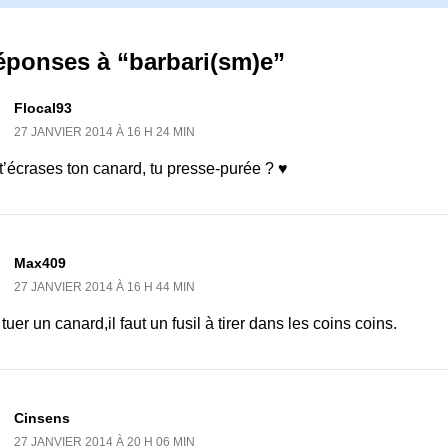
éponses à “barbari(sm)e”
Flocal93
27 JANVIER 2014 À 16 H 24 MIN
 t’écrases ton canard, tu presse-purée ? ♥
Max409
27 JANVIER 2014 À 16 H 44 MIN
tuer un canard,il faut un fusil à tirer dans les coins coins.
Cinsens
27 JANVIER 2014 À 20 H 06 MIN