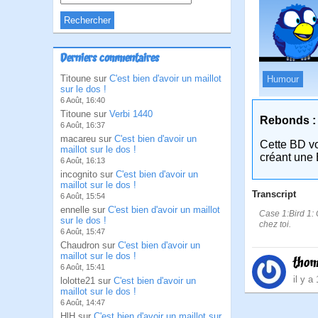
Derniers commentaires
Titoune sur
C'est bien d'avoir un maillot
Humour
sur le dos !
6 Août, 16:40
Titoune sur
Verbi 1440
Rebonds :
6 Août, 16:37
macareu sur
C'est bien d'avoir un
Cette BD v
maillot sur le dos !
créant une 
6 Août, 16:13
incognito sur
C'est bien d'avoir un
maillot sur le dos !
Transcript
6 Août, 15:54
ennelle sur
C'est bien d'avoir un maillot
Case 1:Bird 1: 
sur le dos !
chez toi.
6 Août, 15:47
Chaudron sur
C'est bien d'avoir un
maillot sur le dos !
thom
6 Août, 15:41
il y a
lolotte21 sur
C'est bien d'avoir un
maillot sur le dos !
6 Août, 14:47
HlH sur
C'est bien d'avoir un maillot sur