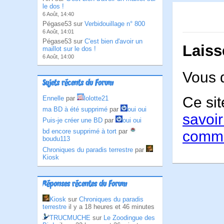
le dos !
6 Août, 14:40
Pégase53 sur
Verbidouillage n° 800
6 Août, 14:01
Pégase53 sur
C'est bien d'avoir un
Laiss
maillot sur le dos !
6 Août, 14:00
Vous 
Sujets récents du Forum
Ce sit
Ennelle
par
lolotte21
ma BD à été supprimé
par
oui oui
savoir
Puis-je créer une BD
par
oui oui
bd encore supprimé à tort
par
comme
boudu113
Chroniques du paradis terrestre
par
Kiosk
Réponses récentes du Forum
Kiosk
sur
Chroniques du paradis
terrestre
il y a 18 heures et 46 minutes
TRUCMUCHE
sur
Le Zoodingue des