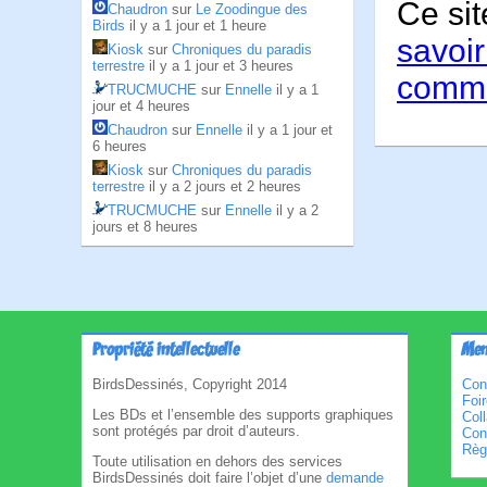
Ce sit
Chaudron
sur
Le Zoodingue des
Birds
il y a 1 jour et 1 heure
savoir
Kiosk
sur
Chroniques du paradis
terrestre
il y a 1 jour et 3 heures
comme
TRUCMUCHE
sur
Ennelle
il y a 1
jour et 4 heures
Chaudron
sur
Ennelle
il y a 1 jour et
6 heures
Kiosk
sur
Chroniques du paradis
terrestre
il y a 2 jours et 2 heures
TRUCMUCHE
sur
Ennelle
il y a 2
jours et 8 heures
Propriété intellectuelle
Men
BirdsDessinés, Copyright 2014
Con
Foi
Les BDs et l’ensemble des supports graphiques
Col
sont protégés par droit d’auteurs.
Cond
Règl
Toute utilisation en dehors des services
BirdsDessinés doit faire l’objet d’une
demande