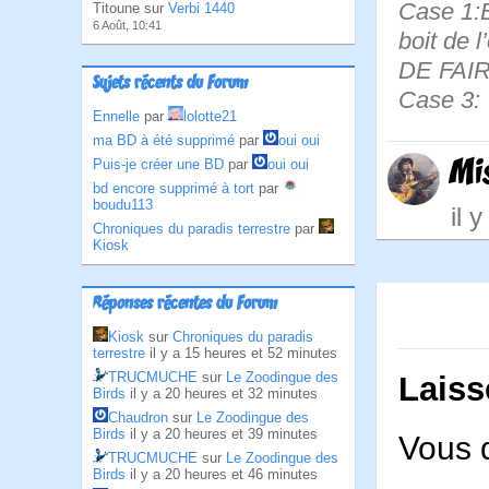
Case 1:B
Titoune sur
Verbi 1440
6 Août, 10:41
boit de 
DE FAI
Sujets récents du Forum
Case 3:
Ennelle
par
lolotte21
ma BD à été supprimé
par
oui oui
Mi
Puis-je créer une BD
par
oui oui
bd encore supprimé à tort
par
boudu113
il 
Chroniques du paradis terrestre
par
Kiosk
Réponses récentes du Forum
Kiosk
sur
Chroniques du paradis
terrestre
il y a 15 heures et 52 minutes
TRUCMUCHE
sur
Le Zoodingue des
Laiss
Birds
il y a 20 heures et 32 minutes
Chaudron
sur
Le Zoodingue des
Birds
il y a 20 heures et 39 minutes
Vous 
TRUCMUCHE
sur
Le Zoodingue des
Birds
il y a 20 heures et 46 minutes