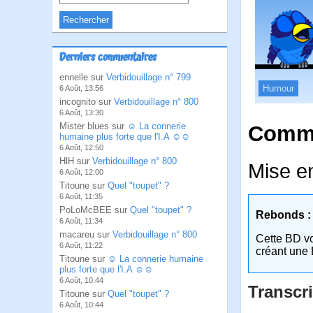
Derniers commentaires
ennelle sur
Verbidouillage n° 799
Humour
6 Août, 13:56
incognito sur
Verbidouillage n° 800
6 Août, 13:30
Mister blues sur
☺ La connerie
Comme
humaine plus forte que l'I.A ☺☺
6 Août, 12:50
HlH sur
Verbidouillage n° 800
Mise en
6 Août, 12:00
Titoune sur
Quel "toupet" ?
6 Août, 11:35
PoLoMcBEE sur
Quel "toupet" ?
Rebonds :
6 Août, 11:34
macareu sur
Verbidouillage n° 800
Cette BD v
6 Août, 11:22
créant une 
Titoune sur
☺ La connerie humaine
plus forte que l'I.A ☺☺
6 Août, 10:44
Transcri
Titoune sur
Quel "toupet" ?
6 Août, 10:44