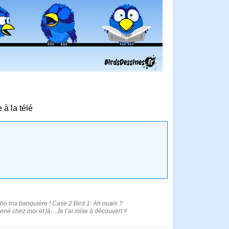
 à la télé
écho ma banquière ! Case 2:Bird 1: Ah ouais ?
mené chez moi et là…Je l’ai mise à découvert !!