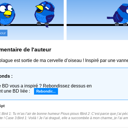
our
entaire de l'auteur
blague est sortie de ma cervelle d’oiseau ! Inspiré par une vanne
onds :
e BD vous a inspiré ? Rebondissez dessus en
nt une BD liée :
Rebondir...
ipt
:Bird 1: Tu m’as l’air de bonne humeur Pious pious !Bird 2: C’est parce que j’ai p
e ! Case 3:Bird 1: Voilà ! Je l’ai dragué, elle a succombée à mon charme, je l’ai a