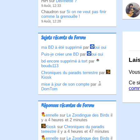
HlH sur
Devinette ?
9 Août, 12:33
Chaudron sur
Si on ne veut pas finir
comme la grenouille !
9 Août, 12:28
Sujets récents du Forum
ma BD à été supprimé
par
oui oui
Puis-je créer une BD
par
oui oui
Lai
bd encore supprimé à tort
par
boudu113
Vous
Chroniques du paradis terrestre
par
Kiosk
Ce si
mise à jour de son compte
par
comm
DomTom
Réponses récentes du Forum
ennelle
sur
Le Zoodingue des Birds
il
y a 4 heures et 2 minutes
Kiosk
sur
Chroniques du paradis
terrestre
il y a 4 heures et 47 minutes
ennelle
sur
Le Zoodingue des Birds
il