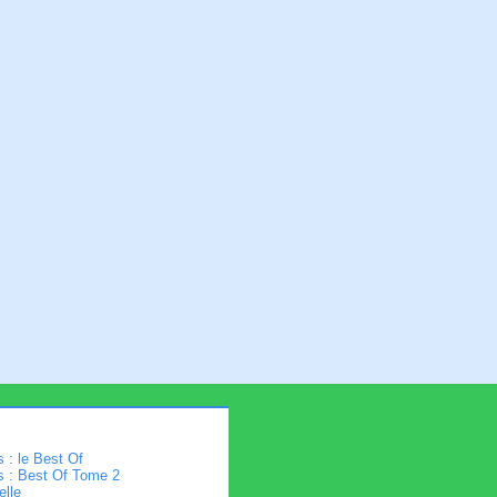
 : le Best Of
s : Best Of Tome 2
elle