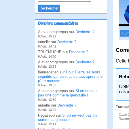
Derniers commentaires
Alavacomgetepus sur
Devinette ?
Hum
9 Août, 15:12
ennelle sur
Devinette ?
9 Août, 14:42
Comm
TRUCMUCHE sur
Devinette ?
9 Août, 14:30
Cette 
Alavacomgetepus sur
Devinette ?
9 Août, 13:39
beurrederien sur
Pour Pierre les tests
cognitifs ça roule .... surtout après une
Reb
p'tite mousse !
9 Août, 13:35
Cett
Alavacomgetepus sur
Si on ne veut
créa
pas finir comme la grenouille !
9 Août, 13:30
ennelle sur
Devinette ?
Transcr
9 Août, 13:29
Case 1
Pégase53 sur
Si on ne veut pas finir
Racont
comme la grenouille !
9 Août, 12:41