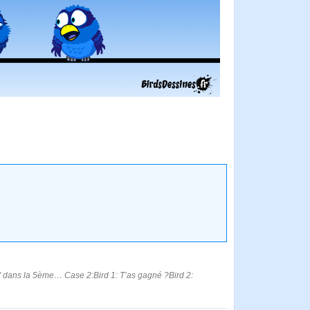
al" dans la 5ème… Case 2:Bird 1: T’as gagné ?Bird 2: