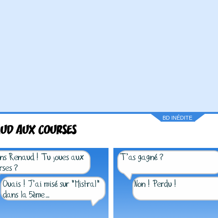
BD INÉDITE
UD AUX COURSES