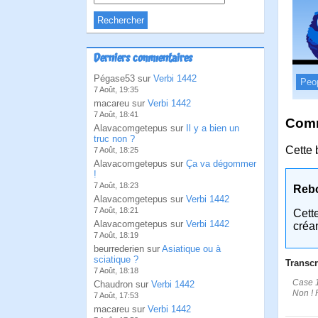
Derniers commentaires
Pégase53 sur
Verbi 1442
Peo
7 Août, 19:35
macareu sur
Verbi 1442
7 Août, 18:41
Comm
Alavacomgetepus sur
Il y a bien un
truc non ?
Cette 
7 Août, 18:25
Alavacomgetepus sur
Ça va dégommer
!
7 Août, 18:23
Reb
Alavacomgetepus sur
Verbi 1442
7 Août, 18:21
Cett
Alavacomgetepus sur
Verbi 1442
créa
7 Août, 18:19
beurrederien sur
Asiatique ou à
sciatique ?
Transcr
7 Août, 18:18
Case 1
Chaudron sur
Verbi 1442
Non ! 
7 Août, 17:53
macareu sur
Verbi 1442