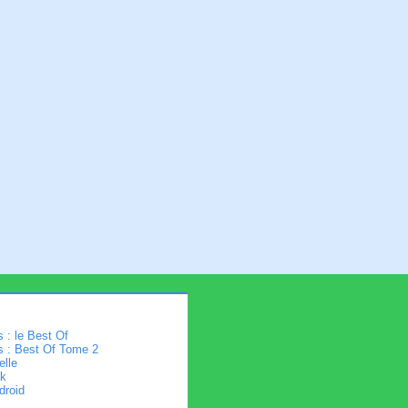
 : le Best Of
s : Best Of Tome 2
elle
k
droid