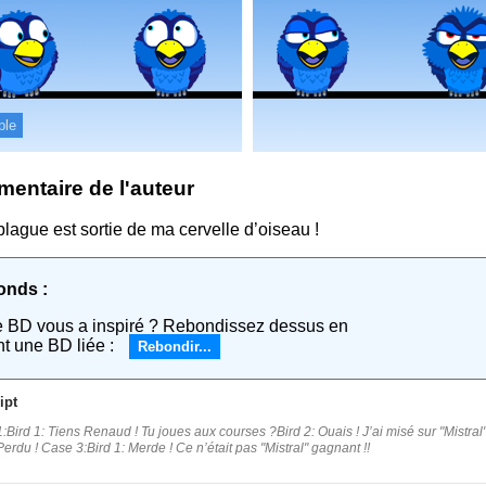
ple
entaire de l'auteur
blague est sortie de ma cervelle d’oiseau !
onds :
e BD vous a inspiré ? Rebondissez dessus en
nt une BD liée :
Rebondir...
ipt
:Bird 1: Tiens Renaud ! Tu joues aux courses ?Bird 2: Ouais ! J’ai misé sur "Mistr
Perdu ! Case 3:Bird 1: Merde ! Ce n’était pas "Mistral" gagnant !!