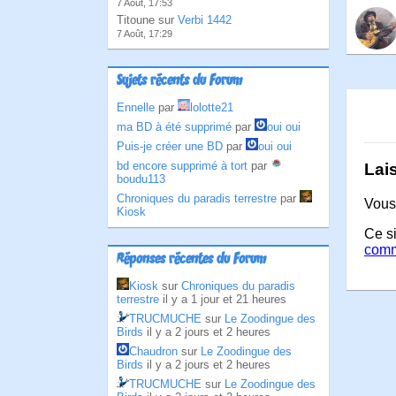
7 Août, 17:53
Titoune sur
Verbi 1442
7 Août, 17:29
Sujets récents du Forum
Ennelle
par
lolotte21
ma BD à été supprimé
par
oui oui
Puis-je créer une BD
par
oui oui
bd encore supprimé à tort
par
Lai
boudu113
Chroniques du paradis terrestre
par
Vous
Kiosk
Ce si
comm
Réponses récentes du Forum
Kiosk
sur
Chroniques du paradis
terrestre
il y a 1 jour et 21 heures
TRUCMUCHE
sur
Le Zoodingue des
Birds
il y a 2 jours et 2 heures
Chaudron
sur
Le Zoodingue des
Birds
il y a 2 jours et 2 heures
TRUCMUCHE
sur
Le Zoodingue des