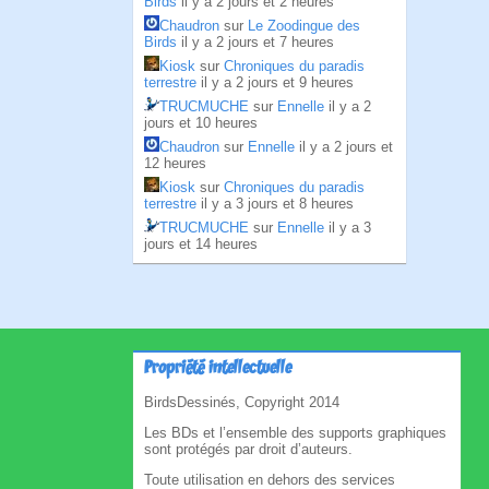
Birds
il y a 2 jours et 2 heures
Chaudron
sur
Le Zoodingue des
Birds
il y a 2 jours et 7 heures
Kiosk
sur
Chroniques du paradis
terrestre
il y a 2 jours et 9 heures
TRUCMUCHE
sur
Ennelle
il y a 2
jours et 10 heures
Chaudron
sur
Ennelle
il y a 2 jours et
12 heures
Kiosk
sur
Chroniques du paradis
terrestre
il y a 3 jours et 8 heures
TRUCMUCHE
sur
Ennelle
il y a 3
jours et 14 heures
Propriété intellectuelle
BirdsDessinés, Copyright 2014
Les BDs et l’ensemble des supports graphiques
sont protégés par droit d’auteurs.
Toute utilisation en dehors des services