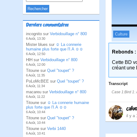
Derniers commentaires
incognito sur
Verbidouillage n° 800
Culture
6 Août, 13:30
Mister blues sur
☺ La connerie
humaine plus forte que l'I.A ☺☺
Rebonds :
6 Août, 12:50
HlH sur
Verbidouillage n° 800
Cette BD v
6 Août, 12:00
créant une 
Titoune sur
Quel "toupet" ?
6 Août, 11:35
PoLoMcBEE sur
Quel "toupet" ?
Transcript
6 Août, 11:34
macareu sur
Verbidouillage n° 800
Case 1:Bird 1: A
6 Août, 11:22
Titoune sur
☺ La connerie humaine
plus forte que l'I.A ☺☺
calu
6 Août, 10:44
il y a
Titoune sur
Quel "toupet" ?
6 Août, 10:44
Titoune sur
Verbi 1440
6 Août, 10:41