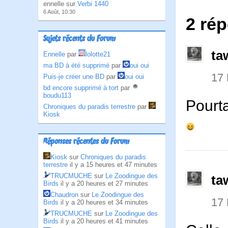
ennelle sur
Verbi 1440
6 Août, 10:30
2 ré
Sujets récents du Forum
ta
Ennelle
par
lolotte21
ma BD à été supprimé
par
oui oui
17
Puis-je créer une BD
par
oui oui
bd encore supprimé à tort
par
boudu113
Pourta
Chroniques du paradis terrestre
par
Kiosk
Réponses récentes du Forum
Kiosk
sur
Chroniques du paradis
terrestre
il y a 15 heures et 47 minutes
TRUCMUCHE
sur
Le Zoodingue des
ta
Birds
il y a 20 heures et 27 minutes
Chaudron
sur
Le Zoodingue des
17
Birds
il y a 20 heures et 34 minutes
TRUCMUCHE
sur
Le Zoodingue des
Birds
il y a 20 heures et 41 minutes